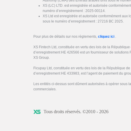
Authority (CMA) des Émirats arabes unis sous le numér
XS (LC) LTD. est enregistrée et autorisée conformément
numéro d’enregistrement : 2025-00114.
XS Ltd est enregistrée et autorisée conformément aux l
sous le numéro d’enregistrement : 27216 BC 2025.
Pour plus de détails sur nos règlements,
cliquez ici
.
XS Fintech Ltd, constituée en vertu des lois de la Républiqu
d’enregistrement HE 426566 est un fournisseur de solutions 
XS Group.
Ficupay Ltd, constituée en vertu des lois de la République d
d’enregistrement HE 433983, est l’agent de paiement du gro
Les entités ci-dessus sont dûment autorisées à opérer sous 
commerciales.
Tous droits réservés. ©2010 - 2026