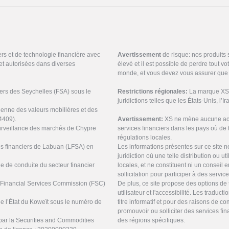
ers et de technologie financière avec
Avertissement
de risque: nos produits
et autorisées dans diverses
élevé et il est possible de perdre tout v
monde, et vous devez vous assurer que 
ciers des Seychelles (FSA) sous le
Restrictions régionales:
La marque XS n
juridictions telles que les États-Unis, l’I
ienne des valeurs mobilières et des
4409).
Avertissement:
XS ne mène aucune acti
urveillance des marchés de Chypre
services financiers dans les pays où de t
régulations locales.
ces financiers de Labuan (LFSA) en
Les informations présentes sur ce site 
juridiction où une telle distribution ou ut
ne de conduite du secteur financier
locales, et ne constituent ni un conseil
sollicitation pour participer à des servic
s Financial Services Commission (FSC)
De plus, ce site propose des options de 
utilisateur et l'accessibilité. Les tradu
de l’État du Koweït sous le numéro de
titre informatif et pour des raisons de 
promouvoir ou solliciter des services f
par la Securities and Commodities
des régions spécifiques.