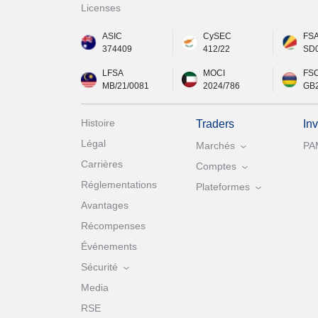
Licenses
ASIC
CySEC
FS
374409
412/22
SD
LFSA
MOCI
FS
MB/21/0081
2024/786
GB
Histoire
Traders
In
Légal
Marchés
PA
Carrières
Comptes
Réglementations
Plateformes
Avantages
Récompenses
Événements
Sécurité
Media
RSE