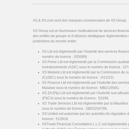
XS & XS.com sont des marques commerciales de XS Group.
XS Group est un fournisseur multinational de services financi
des entités de groupe et d’alliance stratégique réglementées 
juridictions du monde entier.
XS Ltd est réglementé par l'Autorité des services finan
numéro de licence : (SD089)
XS Prime Ltd est réglementé par la Commission austral
investissements (ASIC) sous le numéro de licence : (37
XS Markets Ltd est réglementé par la Commission de s
(CySEC) sous le numéro de licence : (412/22).
XS Finance Ltd est réglementé par l'Autorité des servi
Malaisie sous le numéro de licence : MB/21/0081.
XS ZA (Pty) Ltd est réglementé par l'Autorité sud-africai
(FSCA) sous le numéro de licence : 53199.
XS Trade Services Ltd est réglementée par la Mauritiu
sous le numéro de licence : GB25204786.
XS United est autorisée par les autorités de régulation 
licence : 513918.
XSTrade Financial Consultation L.L.C est réglementée 