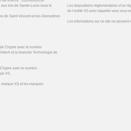
o de licence : 20200000339.
 aux lois de Sainte-Lucie sous le
Les dispositions réglementaires d’un ré
de l’entité XS avec laquelle vous vous 
ois de Saint-Vincent-et-les-Grenadines
Les informations sur ce site ne peuvent 
e de Chypre avec le numéro
Fintech et la branche Technologie de
e Chypre avec le numéro
upe XS..
la marque XS et les marques