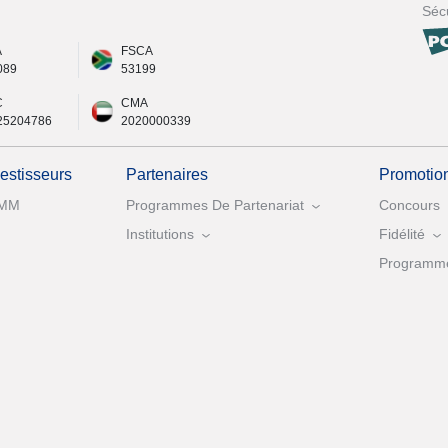
Sécu
A
FSCA
089
53199
C
CMA
25204786
2020000339
vestisseurs
Partenaires
Promotio
MM
Programmes De Partenariat
Concours
Institutions
Fidélité
Programme 