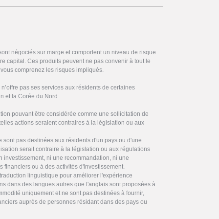
 sont négociés sur marge et comportent un niveau de risque
otre capital. Ces produits peuvent ne pas convenir à tout le
vous comprenez les risques impliqués.
’offre pas ses services aux résidents de certaines
ran et la Corée du Nord.
on pouvant être considérée comme une sollicitation de
elles actions seraient contraires à la législation ou aux
ne sont pas destinées aux résidents d'un pays ou d'une
ilisation serait contraire à la législation ou aux régulations
 en investissement, ni une recommandation, ni une
es financiers ou à des activités d'investissement.
traduction linguistique pour améliorer l'expérience
ctions dans des langues autres que l'anglais sont proposées à
commodité uniquement et ne sont pas destinées à fournir,
inanciers auprès de personnes résidant dans des pays ou