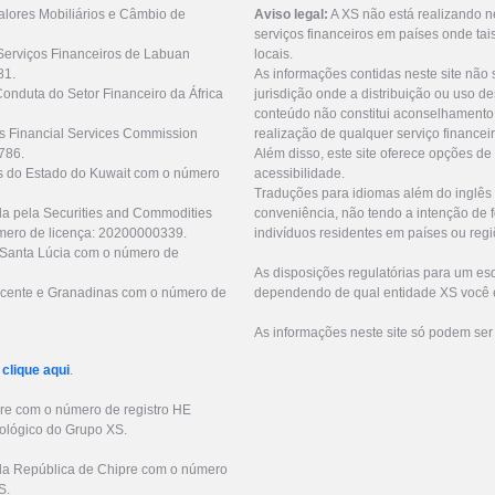
lores Mobiliários e Câmbio de
Aviso legal:
A XS não está realizando n
serviços financeiros em países onde tai
Serviços Financeiros de Labuan
locais.
81.
As informações contidas neste site não 
Conduta do Setor Financeiro da África
jurisdição onde a distribuição ou uso de
conteúdo não constitui aconselhamento 
us Financial Services Commission
realização de qualquer serviço financei
786.
Além disso, este site oferece opções de
as do Estado do Kuwait com o número
acessibilidade.
Traduções para idiomas além do inglês 
da pela Securities and Commodities
conveniência, não tendo a intenção de fo
mero de licença: 20200000339.
indivíduos residentes em países ou regi
e Santa Lúcia com o número de
As disposições regulatórias para um e
 Vicente e Granadinas com o número de
dependendo de qual entidade XS você e
As informações neste site só podem ser
r
clique aqui
.
pre com o número de registro HE
ológico do Grupo XS.
s da República de Chipre com o número
S.