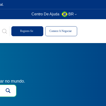
al.
Centro De Ajuda
BR
Registre-Se
Comece A Negociar
gar no mundo.