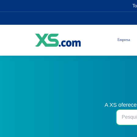
To
Empresa
A XS oferece