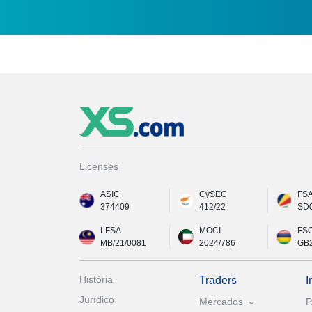
Licenses
ASIC
CySEC
FS
374409
412/22
SD
LFSA
MOCI
FS
MB/21/0081
2024/786
GB
História
Traders
I
Jurídico
Mercados