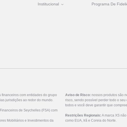
Institucional
Programa De Fideli
s financeiros com entidades do grupo
Aviso de Risco:
nossos produtos são n
ias jurisdições ao redor do mundo.
risco, sendo possível perder todo o se
todos e você deve garantir que compree
 Financeiros de Seychelles (FSA) com
Restrições Regionais:
A marca XS não o
res Mobiliários e Investimentos da
como EUA, Irã e Coreia do Norte.