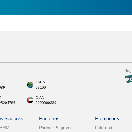
Seg
A
FSCA
089
53199
C
CMA
25204786
2020000339
nvestidores
Parceiros
Promoções
PAMM
Partner Programs
Fidelidade