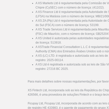
A XS Markets Ltd é regulamentada pela Comissão de Va
Chipre (CySEC) com o número de licença: (412/22).
A XS Finance Ltd é regulamentada pela Autoridade de 
(LFSA) na Malásia com o número de licença: MB/21/00
A XS ZA (Pty) Ltd é regulamentada pela Autoridade de 
do Sul (FSCA) com o número de licença: 53199.
A XS Trade Services Ltd é regulamentada pela Mauriti
(FSC) de Maurício, com o número de licença: GB25204
A XS United é autorizada pelas autoridades regulatóri
de licença: 513918.
A XSTrade Financial Consultation L.L.C é regulamenta
Authority (CMA) dos Emirados Árabes Unidos sob o nú
A XS (LC) LTD. é registrada e autorizada sob as leis d
registro: 2025-00114.
A XS Ltd é registrada e autorizada sob as leis de São
registro: 27216 BC 2025.
Para mais detalhes sobre nossas regulamentações, por favo
XS Fintech Ltd, incorporada sob as leis da República do Chi
426566, é uma provedora de soluções Fintech e o braço tecn
Ficupay Ltd, Ficupay Ltd, incorporada de acordo com as lei
de registro HE 433983, é o agente de pagamento do grupo X