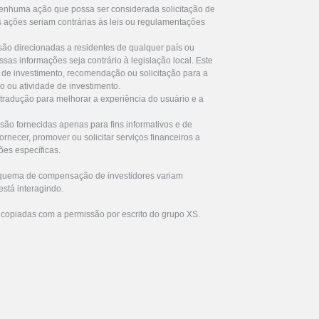
enhuma ação que possa ser considerada solicitação de
s ações seriam contrárias às leis ou regulamentações
são direcionadas a residentes de qualquer país ou
ssas informações seja contrário à legislação local. Este
de investimento, recomendação ou solicitação para a
ro ou atividade de investimento.
 tradução para melhorar a experiência do usuário e a
são fornecidas apenas para fins informativos e de
rnecer, promover ou solicitar serviços financeiros a
ões específicas.
squema de compensação de investidores variam
stá interagindo.
 copiadas com a permissão por escrito do grupo XS.