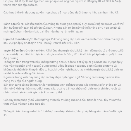
Ficupay Ltd, được thành lập theo luật pháp của Cộng hòa Síp với số Đăng ký HE 433983, là đại lý
thanh toán của tập đoàn XS.
Các thực thể trên được ủy quyền hợp pháp để hoạt động dưới thương hiệu và nhãn hiệu XS.
Cảnh báo rủi ro:
các sản phẩm của chúng tôi được giao dịch ký quỹ, có mức độ rủi ro cao và có thể
ảnh hưởng đến toàn bộ số vốn của bạn. Những sản phẩm này có thể không phù hợp với tất cả
mọi người, bạn nên đảm bảo đã hiểu hết những rủi ro liên quan.
Hạn chế theo khu vực:
Thương hiệu XS không cung cấp dịch vụ của mình cho cư dân của một số
khu vực pháp lý nhất định như Hoa Kỳ, Iran và Bắc Triều Tiên.
Tuyên bố miễn trừ trách nhiệm:
XS không tham gia vào bất kỳ hành động nào có thể được coi là
chào mời dịch vụ tài chính tại các quốc gia mà hành động đó trái với luật pháp hoặc quy định của
địa phương.
Thông tin trên trang web này không hướng đến cư dân tại bất kỳ quốc gia hoặc khu vực pháp lý
nào mà việc phân phối hoặc sử dụng đó trái với luật pháp hoặc quy định của địa phương và
không cấu thành lời khuyên đầu tư hoặc khuyến nghị hoặc chào mời tham gia vào bất kỳ dịch vụ
tài chính và hoạt động đầu tư nào.
Ngoài ra, trang web này cung cấp các tùy chọn dịch ngôn ngữ để nâng cao trải nghiệm và khả
năng truy cập của người dùng.
Bản dịch sang các ngôn ngữ khác ngoài tiếng Anh chỉ được cung cấp cho mục đích thông tin và
tiện lợi và không nhằm mục đích cung cấp, quảng bá hoặc chào mời dịch vụ tài chính cho các cá
nhân cư trú tại các quốc gia hoặc khu vực cụ thể.
Các quy định pháp lý đối với chương trình bồi thường cho nhà đầu tư khác nhau tùy thuộc vào
thực thể XS mà bạn đang hợp tác.
Thông tin trên trang web chỉ có thể được sao chép khi có sự cho phép bằng văn bản của đội ngũ
XS.