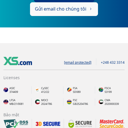
Gửi email cho chúng tôi
[email protected]
+248 432 3314
Licenses
ASIC
CySEC
FSA
FSCA
374409
412/22
SD089
53199
LFSA
MOCI
FSC
CMA
MB/21/0081
2024/786
GB25204786
2020000339
Bảo mật