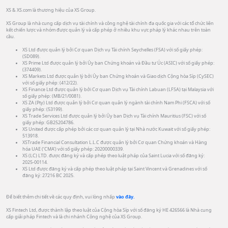
XS & XS.com là thương hiệu của XS Group.
XS Group là nhà cung cấp dịch vụ tài chính và công nghệ tài chính đa quốc gia với các tổ chức liên
kết chiến lược và nhóm được quản lý và cấp phép ở nhiều khu vực pháp lý khác nhau trên toàn
cầu.
XS Ltd được quản lý bởi Cơ quan Dịch vụ Tài chính Seychelles (FSA) với số giấy phép:
(SD089).
XS Prime Ltd được quản lý bởi Ủy ban Chứng khoán và Đầu tư Úc (ASIC) với số giấy phép:
(374409).
XS Markets Ltd được quản lý bởi Ủy ban Chứng khoán và Giao dịch Cộng hòa Síp (CySEC)
với số giấy phép: (412/22).
XS Finance Ltd được quản lý bởi Cơ quan Dịch vụ Tài chính Labuan (LFSA) tại Malaysia với
số giấy phép: (MB/21/0081).
XS ZA (Pty) Ltd được quản lý bởi Cơ quan quản lý ngành tài chính Nam Phi (FSCA) với số
giấy phép: (53199).
XS Trade Services Ltd được quản lý bởi Ủy ban Dịch vụ Tài chính Mauritius (FSC) với số
giấy phép: GB25204786.
XS United được cấp phép bởi các cơ quan quản lý tại Nhà nước Kuwait với số giấy phép:
513918.
XSTrade Financial Consultation L.L.C được quản lý bởi Cơ quan Chứng khoán và Hàng
hóa UAE (‘CMA’) với số giấy phép: 20200000339.
XS (LC) LTD. được đăng ký và cấp phép theo luật pháp của Saint Lucia với số đăng ký:
2025-00114.
XS Ltd được đăng ký và cấp phép theo luật pháp tại Saint Vincent và Grenadines với số
đăng ký: 27216 BC 2025.
Để biết thêm chi tiết về các quy định, vui lòng nhấp
vào đây.
XS Fintech Ltd, được thành lập theo luật của Cộng hòa Síp với số đăng ký HE 426566 là Nhà cung
cấp giải pháp Fintech và là chi nhánh Công nghệ của XS Group.