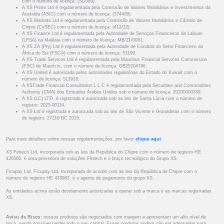
com o número de licença: (SD089).
A XS Prime Ltd é regulamentada pela Comissão de Valores Mobiliários e Investimentos da
Austrália (ASIC) com o número de licença: (374409).
A XS Markets Ltd é regulamentada pela Comissão de Valores Mobiliários e Câmbio de
Chipre (CySEC) com o número de licença: (412/22).
A XS Finance Ltd é regulamentada pela Autoridade de Serviços Financeiros de Labuan
(LFSA) na Malásia com o número de licença: MB/21/0081.
A XS ZA (Pty) Ltd é regulamentada pela Autoridade de Conduta do Setor Financeiro da
África do Sul (FSCA) com o número de licença: 53199.
A XS Trade Services Ltd é regulamentada pela Mauritius Financial Services Commission
(FSC) de Maurício, com o número de licença: GB25204786.
A XS United é autorizada pelas autoridades regulatórias do Estado do Kuwait com o
número de licença: 513918.
A XSTrade Financial Consultation L.L.C é regulamentada pela Securities and Commodities
Authority (CMA) dos Emirados Árabes Unidos sob o número de licença: 20200000339.
A XS (LC) LTD. é registrada e autorizada sob as leis de Santa Lúcia com o número de
registro: 2025-00114.
A XS Ltd é registrada e autorizada sob as leis de São Vicente e Granadinas com o número
de registro: 27216 BC 2025.
Para mais detalhes sobre nossas regulamentações, por favor
clique aqui
.
XS Fintech Ltd, incorporada sob as leis da República do Chipre com o número de registro HE
426566, é uma provedora de soluções Fintech e o braço tecnológico do Grupo XS.
Ficupay Ltd, Ficupay Ltd, incorporada de acordo com as leis da República de Chipre com o
número de registro HE 433983, é o agente de pagamento do grupo XS.
As entidades acima estão devidamente autorizadas a operar sob a marca e as marcas registradas
XS.
Aviso de Risco:
nossos produtos são negociados com margem e apresentam um alto nível de
risco, sendo possível perder todo o seu capital. Esses produtos podem não ser adequados para