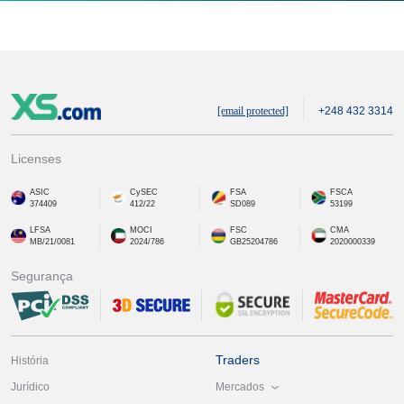
[email protected]
+248 432 3314
Licenses
ASIC
CySEC
FSA
FSCA
374409
412/22
SD089
53199
LFSA
MOCI
FSC
CMA
MB/21/0081
2024/786
GB25204786
2020000339
Segurança
Traders
História
Mercados
Jurídico