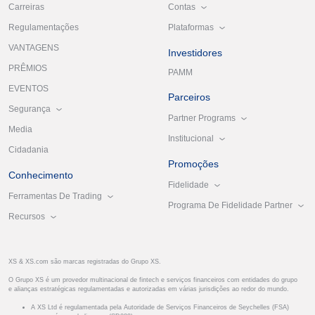
Contas
Carreiras
Plataformas
Regulamentações
VANTAGENS
Investidores
PRÊMIOS
PAMM
EVENTOS
Parceiros
Segurança
Partner Programs
Media
Institucional
Cidadania
Promoções
Conhecimento
Fidelidade
Ferramentas De Trading
Programa De Fidelidade Partner
Recursos
XS & XS.com são marcas registradas do Grupo XS.
O Grupo XS é um provedor multinacional de fintech e serviços financeiros com entidades do grupo
e alianças estratégicas regulamentadas e autorizadas em várias jurisdições ao redor do mundo.
A XS Ltd é regulamentada pela Autoridade de Serviços Financeiros de Seychelles (FSA)