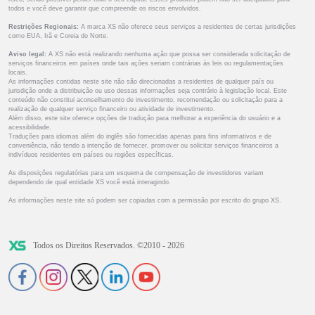
todos e você deve garantir que compreende os riscos envolvidos.
Restrições Regionais:
A marca XS não oferece seus serviços a residentes de certas jurisdições
como EUA, Irã e Coreia do Norte.
Aviso legal:
A XS não está realizando nenhuma ação que possa ser considerada solicitação de
serviços financeiros em países onde tais ações seriam contrárias às leis ou regulamentações
locais.
As informações contidas neste site não são direcionadas a residentes de qualquer país ou
jurisdição onde a distribuição ou uso dessas informações seja contrário à legislação local. Este
conteúdo não constitui aconselhamento de investimento, recomendação ou solicitação para a
realização de qualquer serviço financeiro ou atividade de investimento.
Além disso, este site oferece opções de tradução para melhorar a experiência do usuário e a
acessibilidade.
Traduções para idiomas além do inglês são fornecidas apenas para fins informativos e de
conveniência, não tendo a intenção de fornecer, promover ou solicitar serviços financeiros a
indivíduos residentes em países ou regiões específicas.
As disposições regulatórias para um esquema de compensação de investidores variam
dependendo de qual entidade XS você está interagindo.
As informações neste site só podem ser copiadas com a permissão por escrito do grupo XS.
Todos os Direitos Reservados. ©2010 - 2026