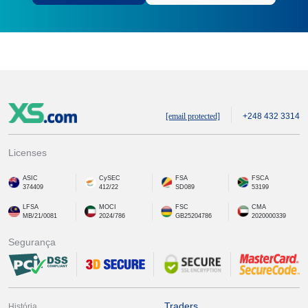
[email protected]
+248 432 3314
Licenses
ASIC
CySEC
FSA
FSCA
374409
412/22
SD089
53199
LFSA
MOCI
FSC
CMA
MB/21/0081
2024/786
GB25204786
2020000339
Segurança
Traders
História