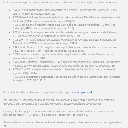
e alianças estratégicas regulamentadas e autorizadas em várias jurisdições ao redor do mundo.
A XS Ltd é regulamentada pela Autoridade de Serviços Financeiros de Seychelles (FSA)
com o número de licença: (SD089).
A XS Prime Ltd é regulamentada pela Comissão de Valores Mobiliários e Investimentos da
Austrália (ASIC) com o número de licença: (374409).
A XS Markets Ltd é regulamentada pela Comissão de Valores Mobiliários e Câmbio de
Chipre (CySEC) com o número de licença: (412/22).
A XS Finance Ltd é regulamentada pela Autoridade de Serviços Financeiros de Labuan
(LFSA) na Malásia com o número de licença: MB/21/0081.
A XS ZA (Pty) Ltd é regulamentada pela Autoridade de Conduta do Setor Financeiro da
África do Sul (FSCA) com o número de licença: 53199.
A XS Trade Services Ltd é regulamentada pela Mauritius Financial Services Commission
(FSC) de Maurício, com o número de licença: GB25204786.
A XS United é autorizada pelas autoridades regulatórias do Estado do Kuwait com o
número de licença: 513918.
A XSTrade Financial Consultation L.L.C é regulamentada pela Securities and Commodities
Authority (CMA) dos Emirados Árabes Unidos sob o número de licença: 20200000339.
A XS (LC) LTD. é registrada e autorizada sob as leis de Santa Lúcia com o número de
registro: 2025-00114.
A XS Ltd é registrada e autorizada sob as leis de São Vicente e Granadinas com o número
de registro: 27216 BC 2025.
Para mais detalhes sobre nossas regulamentações, por favor
clique aqui
.
XS Fintech Ltd, incorporada sob as leis da República do Chipre com o número de registro HE
426566, é uma provedora de soluções Fintech e o braço tecnológico do Grupo XS.
Ficupay Ltd, Ficupay Ltd, incorporada de acordo com as leis da República de Chipre com o
número de registro HE 433983, é o agente de pagamento do grupo XS.
As entidades acima estão devidamente autorizadas a operar sob a marca e as marcas registradas
XS.