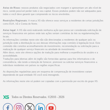
Aviso de Risco:
nossos produtos são negociados com margem e apresentam um alto nível de
risco, sendo possível perder todo o seu capital. Esses produtos podem não ser adequados para
todos e você deve garantir que compreende os riscos envolvidos.
Restrições Regionais:
A marca XS não oferece seus serviços a residentes de certas jurisdições
como EUA, Irã e Coreia do Norte.
Aviso legal:
A XS não está realizando nenhuma ação que possa ser considerada solicitação de
serviços financeiros em países onde tais ações seriam contrárias às leis ou regulamentações
locais.
As informações contidas neste site não são direcionadas a residentes de qualquer país ou
jurisdição onde a distribuição ou uso dessas informações seja contrário à legislação local. Este
conteúdo não constitui aconselhamento de investimento, recomendação ou solicitação para a
realização de qualquer serviço financeiro ou atividade de investimento.
Além disso, este site oferece opções de tradução para melhorar a experiência do usuário e a
acessibilidade.
Traduções para idiomas além do inglês são fornecidas apenas para fins informativos e de
conveniência, não tendo a intenção de fornecer, promover ou solicitar serviços financeiros a
indivíduos residentes em países ou regiões específicas.
As disposições regulatórias para um esquema de compensação de investidores variam
dependendo de qual entidade XS você está interagindo.
As informações neste site só podem ser copiadas com a permissão por escrito do grupo XS.
Todos os Direitos Reservados. ©2010 - 2026