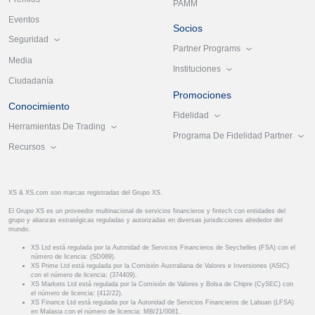
PAMM
Eventos
Socios
Seguridad
Partner Programs
Media
Instituciones
Ciudadanía
Promociones
Conocimiento
Fidelidad
Herramientas De Trading
Programa De Fidelidad Partner
Recursos
XS & XS.com son marcas registradas del Grupo XS.
El Grupo XS es un proveedor multinacional de servicios financieros y fintech con entidades del
grupo y alianzas estratégicas reguladas y autorizadas en diversas jurisdicciones alrededor del
mundo.
XS Ltd está regulada por la Autoridad de Servicios Financieros de Seychelles (FSA) con el
número de licencia: (SD089).
XS Prime Ltd está regulada por la Comisión Australiana de Valores e Inversiones (ASIC)
con el número de licencia: (374409).
XS Markets Ltd está regulada por la Comisión de Valores y Bolsa de Chipre (CySEC) con
el número de licencia: (412/22).
XS Finance Ltd está regulada por la Autoridad de Servicios Financieros de Labuan (LFSA)
en Malasia con el número de licencia: MB/21/0081.