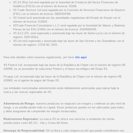
XS ZA (Pty) Ltd está regulada por la Autoridad de Conducta del Sector Financiero de
Sudáfrica (FSCA) con el número de licencia: 53199.
XS Trade Services Ltd está regulada por la Comisión de Servicios Financieros de Mauricio
(FSC) con el número de licencia: GB25204786.
XS United está autorizada por las autoridades regulatorias del Estado de Kuwait con el
número de licencia: 513918.
XSTrade Financial Consultation L.L.C está regulada por la Autoridad de Valores y Materias
Primas de los EAU (CMA) con el número de licencia: 20200000339.
XS (LC) LTD. está registrada y autorizada bajo las leyes de Santa Lucía con el número de
registro: 2025-00114.
XS Ltd está registrada y autorizada bajo las leyes de San Vicente y las Granadinas con el
número de registro: 27216 BC 2025.
Para más detalles sobre nuestras regulaciones, por favor
clic aquí
.
XS Fintech Ltd, incorporado bajo las leyes de la República de Chipre con el número de registro HE
426566, es un proveedor de soluciones Fintech y el brazo tecnológico del Grupo XS.
Ficupay Ltd, incorporada bajo las leyes de la República de Chipre con el número de registro HE
433983, es el agente de pagos del Grupo XS.
Las entidades mencionadas anteriormente están debidamente autorizadas para operar bajo la
marca y las marcas registradas de XS.
Advertencia de Riesgo:
nuestros productos se negocian con margen y conllevan un alto nivel de
riesgo, y es posible perder todo su capital. Estos productos pueden no ser adecuados para todos,
y debe asegurarse de comprender los riesgos involucrados.
Restricciones Regionales:
La marca XS no ofrece sus servicios a residentes de ciertas
jurisdicciones como EE.UU., Irán y Corea del Norte.
Descargo de Responsabilidad:
XS no lleva a cabo ninguna acción que pueda considerarse una