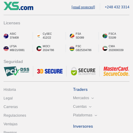
[email protected]
+248 432 3314
Licenses
ASIC
CySEC
FSA
FSCA
374409
412/22
SD089
53199
LFSA
MOCI
FSC
CMA
MB/21/0081
2024/786
GB25204786
2020000339
Seguridad
Traders
Historia
Mercados
Legal
Cuentas
Carreras
Plataformas
Regulaciones
Ventajas
Inversores
Premios