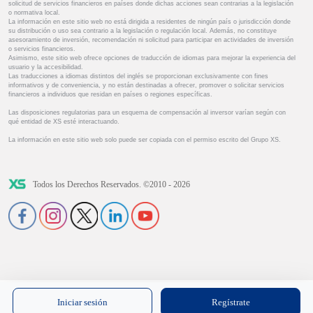
solicitud de servicios financieros en países donde dichas acciones sean contrarias a la legislación
o normativa local.
La información en este sitio web no está dirigida a residentes de ningún país o jurisdicción donde
su distribución o uso sea contrario a la legislación o regulación local. Además, no constituye
asesoramiento de inversión, recomendación ni solicitud para participar en actividades de inversión
o servicios financieros.
Asimismo, este sitio web ofrece opciones de traducción de idiomas para mejorar la experiencia del
usuario y la accesibilidad.
Las traducciones a idiomas distintos del inglés se proporcionan exclusivamente con fines
informativos y de conveniencia, y no están destinadas a ofrecer, promover o solicitar servicios
financieros a individuos que residan en países o regiones específicas.
Las disposiciones regulatorias para un esquema de compensación al inversor varían según con
qué entidad de XS esté interactuando.
La información en este sitio web solo puede ser copiada con el permiso escrito del Grupo XS.
Todos los Derechos Reservados. ©2010 - 2026
Iniciar sesión
Regístrate