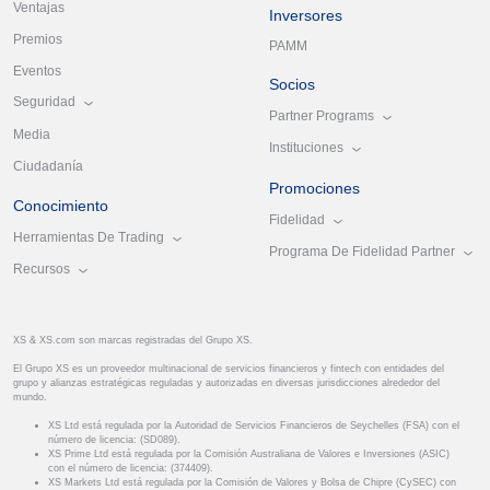
Ventajas
Inversores
Premios
PAMM
Eventos
Socios
Seguridad
Partner Programs
Media
Instituciones
Ciudadanía
Promociones
Conocimiento
Fidelidad
Herramientas De Trading
Programa De Fidelidad Partner
Recursos
XS & XS.com son marcas registradas del Grupo XS.
El Grupo XS es un proveedor multinacional de servicios financieros y fintech con entidades del
grupo y alianzas estratégicas reguladas y autorizadas en diversas jurisdicciones alrededor del
mundo.
XS Ltd está regulada por la Autoridad de Servicios Financieros de Seychelles (FSA) con el
número de licencia: (SD089).
XS Prime Ltd está regulada por la Comisión Australiana de Valores e Inversiones (ASIC)
con el número de licencia: (374409).
XS Markets Ltd está regulada por la Comisión de Valores y Bolsa de Chipre (CySEC) con