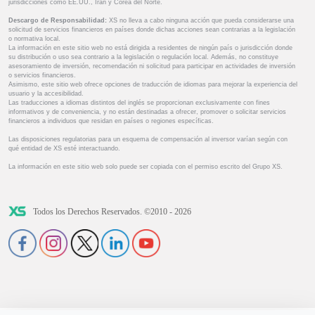
jurisdicciones como EE.UU., Irán y Corea del Norte.
Descargo de Responsabilidad:
XS no lleva a cabo ninguna acción que pueda considerarse una
solicitud de servicios financieros en países donde dichas acciones sean contrarias a la legislación
o normativa local.
La información en este sitio web no está dirigida a residentes de ningún país o jurisdicción donde
su distribución o uso sea contrario a la legislación o regulación local. Además, no constituye
asesoramiento de inversión, recomendación ni solicitud para participar en actividades de inversión
o servicios financieros.
Asimismo, este sitio web ofrece opciones de traducción de idiomas para mejorar la experiencia del
usuario y la accesibilidad.
Las traducciones a idiomas distintos del inglés se proporcionan exclusivamente con fines
informativos y de conveniencia, y no están destinadas a ofrecer, promover o solicitar servicios
financieros a individuos que residan en países o regiones específicas.
Las disposiciones regulatorias para un esquema de compensación al inversor varían según con
qué entidad de XS esté interactuando.
La información en este sitio web solo puede ser copiada con el permiso escrito del Grupo XS.
Todos los Derechos Reservados. ©2010 - 2026