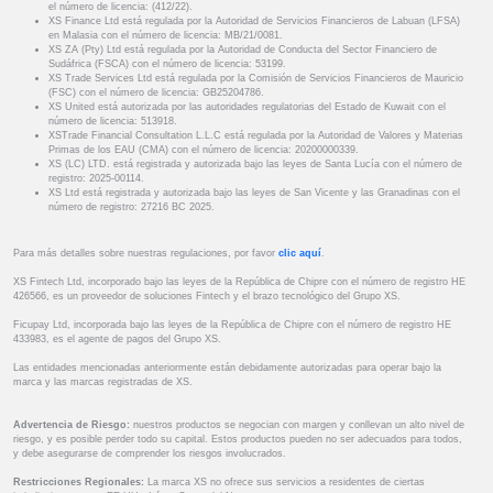
el número de licencia: (412/22).
XS Finance Ltd está regulada por la Autoridad de Servicios Financieros de Labuan (LFSA)
en Malasia con el número de licencia: MB/21/0081.
XS ZA (Pty) Ltd está regulada por la Autoridad de Conducta del Sector Financiero de
Sudáfrica (FSCA) con el número de licencia: 53199.
XS Trade Services Ltd está regulada por la Comisión de Servicios Financieros de Mauricio
(FSC) con el número de licencia: GB25204786.
XS United está autorizada por las autoridades regulatorias del Estado de Kuwait con el
número de licencia: 513918.
XSTrade Financial Consultation L.L.C está regulada por la Autoridad de Valores y Materias
Primas de los EAU (CMA) con el número de licencia: 20200000339.
XS (LC) LTD. está registrada y autorizada bajo las leyes de Santa Lucía con el número de
registro: 2025-00114.
XS Ltd está registrada y autorizada bajo las leyes de San Vicente y las Granadinas con el
número de registro: 27216 BC 2025.
Para más detalles sobre nuestras regulaciones, por favor
clic aquí
.
XS Fintech Ltd, incorporado bajo las leyes de la República de Chipre con el número de registro HE
426566, es un proveedor de soluciones Fintech y el brazo tecnológico del Grupo XS.
Ficupay Ltd, incorporada bajo las leyes de la República de Chipre con el número de registro HE
433983, es el agente de pagos del Grupo XS.
Las entidades mencionadas anteriormente están debidamente autorizadas para operar bajo la
marca y las marcas registradas de XS.
Advertencia de Riesgo:
nuestros productos se negocian con margen y conllevan un alto nivel de
riesgo, y es posible perder todo su capital. Estos productos pueden no ser adecuados para todos,
y debe asegurarse de comprender los riesgos involucrados.
Restricciones Regionales:
La marca XS no ofrece sus servicios a residentes de ciertas