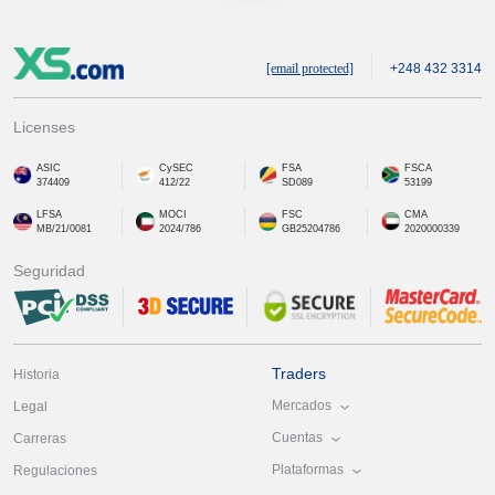
[email protected]
+248 432 3314
Licenses
ASIC
CySEC
FSA
FSCA
374409
412/22
SD089
53199
LFSA
MOCI
FSC
CMA
MB/21/0081
2024/786
GB25204786
2020000339
Seguridad
Traders
Historia
Mercados
Legal
Cuentas
Carreras
Plataformas
Regulaciones