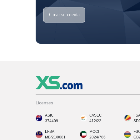
Crear su cuenta
Licenses
ASIC
CySEC
FS
374409
412/22
SD
LFSA
MOCI
FS
MB/21/0081
2024/786
GB