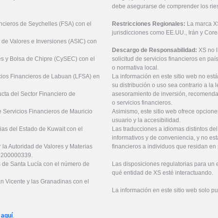
debe asegurarse de comprender los rie
ancieros de Seychelles (FSA) con el
Restricciones Regionales:
La marca XS 
jurisdicciones como EE.UU., Irán y Core
 de Valores e Inversiones (ASIC) con
Descargo de Responsabilidad:
XS no 
es y Bolsa de Chipre (CySEC) con el
solicitud de servicios financieros en pa
o normativa local.
icios Financieros de Labuan (LFSA) en
La información en este sitio web no está
su distribución o uso sea contrario a la 
ucta del Sector Financiero de
asesoramiento de inversión, recomendaci
o servicios financieros.
 Servicios Financieros de Mauricio
Asimismo, este sitio web ofrece opcione
usuario y la accesibilidad.
ias del Estado de Kuwait con el
Las traducciones a idiomas distintos de
informativos y de conveniencia, y no est
 la Autoridad de Valores y Materias
financieros a individuos que residan en 
20200000339.
es de Santa Lucía con el número de
Las disposiciones regulatorias para un
qué entidad de XS esté interactuando.
an Vicente y las Granadinas con el
La información en este sitio web solo p
 aquí
.