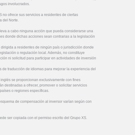
sgos involucrados.
no ofrece sus servicios a residentes de ciertas
a del Norte.
lleva a cabo ninguna acción que pueda considerarse una
íses donde dichas acciones sean contrarias a la legislación
 dirigida a residentes de ningún país o jurisdicción donde
legislación o regulación local. Además, no constituye
ón ni solicitud para participar en actividades de inversión
s de traducción de idiomas para mejorar la experiencia del
l inglés se proporcionan exclusivamente con fines
án destinadas a ofrecer, promover o solicitar servicios
países o regiones específicas.
 esquema de compensación al inversor varían según con
uede ser copiada con el permiso escrito del Grupo XS.