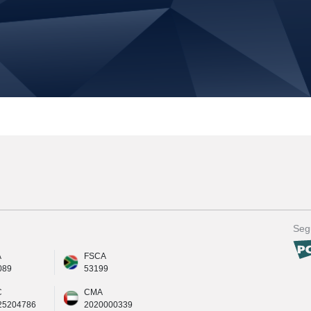
Seg
A
FSCA
089
53199
C
CMA
25204786
2020000339