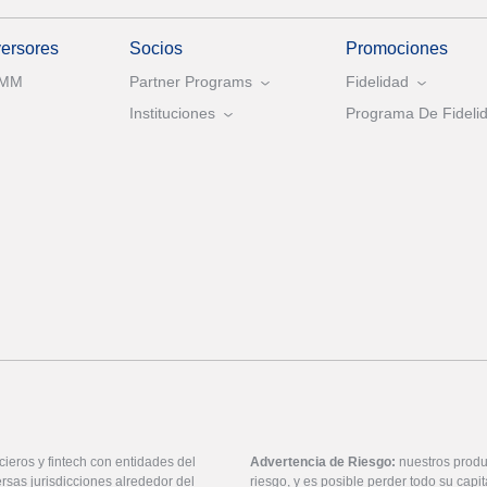
versores
Socios
Promociones
AMM
Partner Programs
Fidelidad
Instituciones
Programa De Fidelid
ieros y fintech con entidades del
Advertencia de Riesgo:
nuestros produ
rsas jurisdicciones alrededor del
riesgo, y es posible perder todo su cap