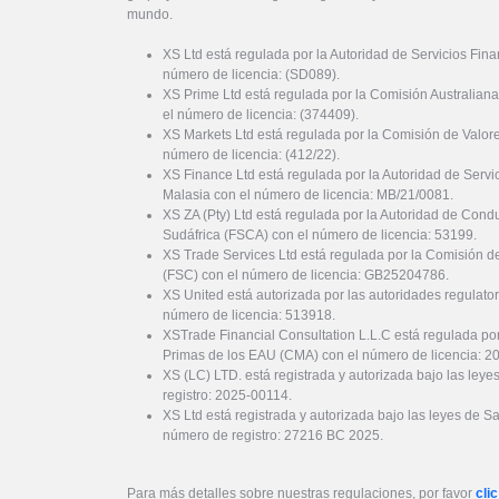
mundo.
XS Ltd está regulada por la Autoridad de Servicios Fin
número de licencia: (SD089).
XS Prime Ltd está regulada por la Comisión Australiana
el número de licencia: (374409).
XS Markets Ltd está regulada por la Comisión de Valor
número de licencia: (412/22).
XS Finance Ltd está regulada por la Autoridad de Serv
Malasia con el número de licencia: MB/21/0081.
XS ZA (Pty) Ltd está regulada por la Autoridad de Cond
Sudáfrica (FSCA) con el número de licencia: 53199.
XS Trade Services Ltd está regulada por la Comisión de
(FSC) con el número de licencia: GB25204786.
XS United está autorizada por las autoridades regulator
número de licencia: 513918.
XSTrade Financial Consultation L.L.C está regulada por
Primas de los EAU (CMA) con el número de licencia: 
XS (LC) LTD. está registrada y autorizada bajo las ley
registro: 2025-00114.
XS Ltd está registrada y autorizada bajo las leyes de S
número de registro: 27216 BC 2025.
Para más detalles sobre nuestras regulaciones, por favor
clic