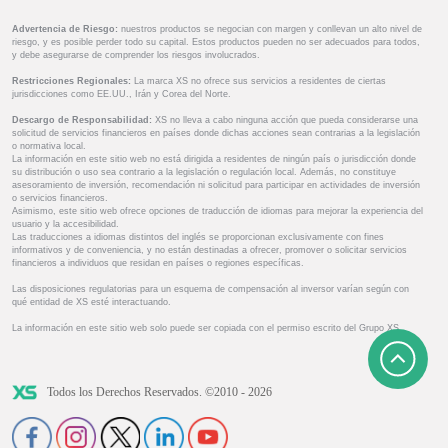
Advertencia de Riesgo:
nuestros productos se negocian con margen y conllevan un alto nivel de
riesgo, y es posible perder todo su capital. Estos productos pueden no ser adecuados para todos,
y debe asegurarse de comprender los riesgos involucrados.
Restricciones Regionales:
La marca XS no ofrece sus servicios a residentes de ciertas
jurisdicciones como EE.UU., Irán y Corea del Norte.
Descargo de Responsabilidad:
XS no lleva a cabo ninguna acción que pueda considerarse una
solicitud de servicios financieros en países donde dichas acciones sean contrarias a la legislación
o normativa local.
La información en este sitio web no está dirigida a residentes de ningún país o jurisdicción donde
su distribución o uso sea contrario a la legislación o regulación local. Además, no constituye
asesoramiento de inversión, recomendación ni solicitud para participar en actividades de inversión
o servicios financieros.
Asimismo, este sitio web ofrece opciones de traducción de idiomas para mejorar la experiencia del
usuario y la accesibilidad.
Las traducciones a idiomas distintos del inglés se proporcionan exclusivamente con fines
informativos y de conveniencia, y no están destinadas a ofrecer, promover o solicitar servicios
financieros a individuos que residan en países o regiones específicas.
Las disposiciones regulatorias para un esquema de compensación al inversor varían según con
qué entidad de XS esté interactuando.
La información en este sitio web solo puede ser copiada con el permiso escrito del Grupo XS.
Todos los Derechos Reservados. ©2010 - 2026