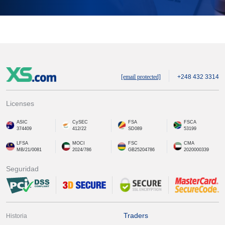
[email protected]
+248 432 3314
Licenses
ASIC
CySEC
FSA
FSCA
374409
412/22
SD089
53199
LFSA
MOCI
FSC
CMA
MB/21/0081
2024/786
GB25204786
2020000339
Seguridad
Traders
Historia