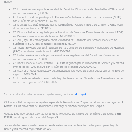
mundo.
XS Ltd está regulada por la Autoridad de Servicios Financieros de Seychelles (FSA) con el
número de licencia: (SD089).
XS Prime Ltd está regulada por la Comisión Australiana de Valores e Inversiones (ASIC)
con el número de licencia: (374409).
XS Markets Ltd está regulada por la Comisión de Valores y Bolsa de Chipre (CySEC) con
el número de licencia: (412/22).
XS Finance Ltd está regulada por la Autoridad de Servicios Financieros de Labuan (LFSA)
en Malasia con el número de licencia: MB/21/0081.
XS ZA (Pty) Ltd está regulada por la Autoridad de Conducta del Sector Financiero de
Sudáfrica (FSCA) con el número de licencia: 53199.
XS Trade Services Ltd está regulada por la Comisión de Servicios Financieros de Mauricio
(FSC) con el número de licencia: GB25204786.
XS United está autorizada por las autoridades regulatorias del Estado de Kuwait con el
número de licencia: 513918.
XSTrade Financial Consultation L.L.C está regulada por la Autoridad de Valores y Materias
Primas de los EAU (CMA) con el número de licencia: 20200000339.
XS (LC) LTD. está registrada y autorizada bajo las leyes de Santa Lucía con el número de
registro: 2025-00114.
XS Ltd está registrada y autorizada bajo las leyes de San Vicente y las Granadinas con el
número de registro: 27216 BC 2025.
Para más detalles sobre nuestras regulaciones, por favor
clic aquí
.
XS Fintech Ltd, incorporado bajo las leyes de la República de Chipre con el número de registro HE
426566, es un proveedor de soluciones Fintech y el brazo tecnológico del Grupo XS.
Ficupay Ltd, incorporada bajo las leyes de la República de Chipre con el número de registro HE
433983, es el agente de pagos del Grupo XS.
Las entidades mencionadas anteriormente están debidamente autorizadas para operar bajo la
marca y las marcas registradas de XS.