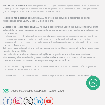
Advertencia de Riesgo:
nuestros productos se negocian con margen y conllevan un alto nivel de
riesgo, y es posible perder todo su capital. Estos productos pueden no ser adecuados para todos,
y debe asegurarse de comprender los riesgos involucrados.
Restricciones Regionales:
La marca XS no ofrece sus servicios a residentes de ciertas
jurisdicciones como EE.UU., Irán y Corea del Norte.
Descargo de Responsabilidad:
XS no lleva a cabo ninguna acción que pueda considerarse una
solicitud de servicios financieros en países donde dichas acciones sean contrarias a la legislación
o normativa local.
La información en este sitio web no está dirigida a residentes de ningún país o jurisdicción donde
su distribución o uso sea contrario a la legislación o regulación local. Además, no constituye
asesoramiento de inversión, recomendación ni solicitud para participar en actividades de inversión
o servicios financieros.
Asimismo, este sitio web ofrece opciones de traducción de idiomas para mejorar la experiencia del
usuario y la accesibilidad.
Las traducciones a idiomas distintos del inglés se proporcionan exclusivamente con fines
informativos y de conveniencia, y no están destinadas a ofrecer, promover o solicitar servicios
financieros a individuos que residan en países o regiones específicas.
Las disposiciones regulatorias para un esquema de compensación al inversor varían según con
qué entidad de XS esté interactuando.
La información en este sitio web solo puede ser copiada con el permiso escrito del Grupo XS.
Todos los Derechos Reservados. ©2010 - 2026