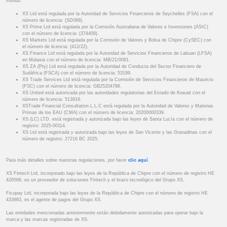
mundo.
XS Ltd está regulada por la Autoridad de Servicios Financieros de Seychelles (FSA) con el
número de licencia: (SD089).
XS Prime Ltd está regulada por la Comisión Australiana de Valores e Inversiones (ASIC)
con el número de licencia: (374409).
XS Markets Ltd está regulada por la Comisión de Valores y Bolsa de Chipre (CySEC) con
el número de licencia: (412/22).
XS Finance Ltd está regulada por la Autoridad de Servicios Financieros de Labuan (LFSA)
en Malasia con el número de licencia: MB/21/0081.
XS ZA (Pty) Ltd está regulada por la Autoridad de Conducta del Sector Financiero de
Sudáfrica (FSCA) con el número de licencia: 53199.
XS Trade Services Ltd está regulada por la Comisión de Servicios Financieros de Mauricio
(FSC) con el número de licencia: GB25204786.
XS United está autorizada por las autoridades regulatorias del Estado de Kuwait con el
número de licencia: 513918.
XSTrade Financial Consultation L.L.C está regulada por la Autoridad de Valores y Materias
Primas de los EAU (CMA) con el número de licencia: 20200000339.
XS (LC) LTD. está registrada y autorizada bajo las leyes de Santa Lucía con el número de
registro: 2025-00114.
XS Ltd está registrada y autorizada bajo las leyes de San Vicente y las Granadinas con el
número de registro: 27216 BC 2025.
Para más detalles sobre nuestras regulaciones, por favor
clic aquí
.
XS Fintech Ltd, incorporado bajo las leyes de la República de Chipre con el número de registro HE
426566, es un proveedor de soluciones Fintech y el brazo tecnológico del Grupo XS.
Ficupay Ltd, incorporada bajo las leyes de la República de Chipre con el número de registro HE
433983, es el agente de pagos del Grupo XS.
Las entidades mencionadas anteriormente están debidamente autorizadas para operar bajo la
marca y las marcas registradas de XS.