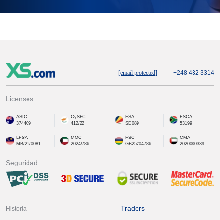
[email protected]
+248 432 3314
Licenses
ASIC
CySEC
FSA
FSCA
374409
412/22
SD089
53199
LFSA
MOCI
FSC
CMA
MB/21/0081
2024/786
GB25204786
2020000339
Seguridad
Traders
Historia