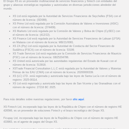
El Grupo XS es un proveedor multinacional de servicios financieros y fintech con entidades del
grupo y alianzas estratégicas reguladas y autorizadas en diversas jurisdicciones alrededor del
mundo.
XS Ltd está regulada por la Autoridad de Servicios Financieros de Seychelles (FSA) con el
número de licencia: (SD089).
XS Prime Ltd está regulada por la Comisión Australiana de Valores e Inversiones (ASIC)
con el número de licencia: (374409).
XS Markets Ltd está regulada por la Comisión de Valores y Bolsa de Chipre (CySEC) con
el número de licencia: (412/22).
XS Finance Ltd está regulada por la Autoridad de Servicios Financieros de Labuan (LFSA)
en Malasia con el número de licencia: MB/21/0081.
XS ZA (Pty) Ltd está regulada por la Autoridad de Conducta del Sector Financiero de
Sudáfrica (FSCA) con el número de licencia: 53199.
XS Trade Services Ltd está regulada por la Comisión de Servicios Financieros de Mauricio
(FSC) con el número de licencia: GB25204786.
XS United está autorizada por las autoridades regulatorias del Estado de Kuwait con el
número de licencia: 513918.
XSTrade Financial Consultation L.L.C está regulada por la Autoridad de Valores y Materias
Primas de los EAU (CMA) con el número de licencia: 20200000339.
XS (LC) LTD. está registrada y autorizada bajo las leyes de Santa Lucía con el número de
registro: 2025-00114.
XS Ltd está registrada y autorizada bajo las leyes de San Vicente y las Granadinas con el
número de registro: 27216 BC 2025.
Para más detalles sobre nuestras regulaciones, por favor
clic aquí
.
XS Fintech Ltd, incorporado bajo las leyes de la República de Chipre con el número de registro HE
426566, es un proveedor de soluciones Fintech y el brazo tecnológico del Grupo XS.
Ficupay Ltd, incorporada bajo las leyes de la República de Chipre con el número de registro HE
433983, es el agente de pagos del Grupo XS.