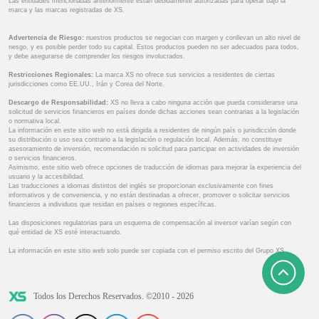
Las entidades mencionadas anteriormente están debidamente autorizadas para operar bajo la
marca y las marcas registradas de XS.
Advertencia de Riesgo:
nuestros productos se negocian con margen y conllevan un alto nivel de
riesgo, y es posible perder todo su capital. Estos productos pueden no ser adecuados para todos,
y debe asegurarse de comprender los riesgos involucrados.
Restricciones Regionales:
La marca XS no ofrece sus servicios a residentes de ciertas
jurisdicciones como EE.UU., Irán y Corea del Norte.
Descargo de Responsabilidad:
XS no lleva a cabo ninguna acción que pueda considerarse una
solicitud de servicios financieros en países donde dichas acciones sean contrarias a la legislación
o normativa local.
La información en este sitio web no está dirigida a residentes de ningún país o jurisdicción donde
su distribución o uso sea contrario a la legislación o regulación local. Además, no constituye
asesoramiento de inversión, recomendación ni solicitud para participar en actividades de inversión
o servicios financieros.
Asimismo, este sitio web ofrece opciones de traducción de idiomas para mejorar la experiencia del
usuario y la accesibilidad.
Las traducciones a idiomas distintos del inglés se proporcionan exclusivamente con fines
informativos y de conveniencia, y no están destinadas a ofrecer, promover o solicitar servicios
financieros a individuos que residan en países o regiones específicas.
Las disposiciones regulatorias para un esquema de compensación al inversor varían según con
qué entidad de XS esté interactuando.
La información en este sitio web solo puede ser copiada con el permiso escrito del Grupo XS.
Todos los Derechos Reservados. ©2010 - 2026