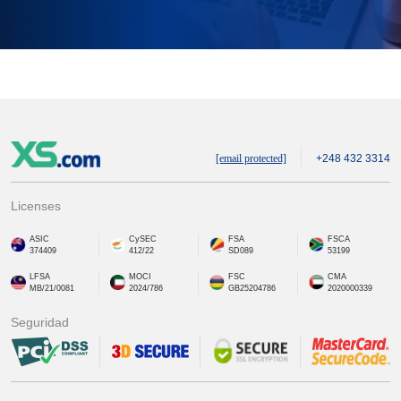
[email protected]
+248 432 3314
Licenses
ASIC
CySEC
FSA
FSCA
374409
412/22
SD089
53199
LFSA
MOCI
FSC
CMA
MB/21/0081
2024/786
GB25204786
2020000339
Seguridad