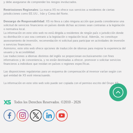
y debe asegurarse de comprender los riesgos involucrados.
Restricciones Regionales:
La marca XS no ofrece sus servicios a residentes de ciertas
jurisdicciones como EE.UU., Irán y Corea del Norte.
Descargo de Responsabilidad:
XS no lleva a cabo ninguna acción que pueda considerarse una
solicitud de servicios financieros en países donde dichas acciones sean contrarias a la legislación
o normativa local.
La información en este sitio web no está dirigida a residentes de ningún país o jurisdicción donde
su distribución o uso sea contrario a la legislación o regulación local. Además, no constituye
asesoramiento de inversión, recomendación ni solicitud para participar en actividades de inversión
o servicios financieros.
Asimismo, este sitio web ofrece opciones de traducción de idiomas para mejorar la experiencia del
usuario y la accesibilidad.
Las traducciones a idiomas distintos del inglés se proporcionan exclusivamente con fines
informativos y de conveniencia, y no están destinadas a ofrecer, promover o solicitar servicios
financieros a individuos que residan en países o regiones específicas.
Las disposiciones regulatorias para un esquema de compensación al inversor varían según con
qué entidad de XS esté interactuando.
La información en este sitio web solo puede ser copiada con el permiso escrito del Grupo XS.
Todos los Derechos Reservados. ©2010 - 2026