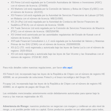
XS Prime Ltd está regulada por la Comisión Australiana de Valores e Inversiones (ASIC)
con el número de licencia: (374409).
XS Markets Ltd está regulada por la Comisión de Valores y Bolsa de Chipre (CySEC) con
el número de licencia: (412/22).
XS Finance Ltd está regulada por la Autoridad de Servicios Financieros de Labuan (LFSA)
en Malasia con el número de licencia: MB/21/0081.
XS ZA (Pty) Ltd está regulada por la Autoridad de Conducta del Sector Financiero de
Sudáfrica (FSCA) con el número de licencia: 53199.
XS Trade Services Ltd está regulada por la Comisión de Servicios Financieros de Mauricio
(FSC) con el número de licencia: GB25204786.
XS United está autorizada por las autoridades regulatorias del Estado de Kuwait con el
número de licencia: 513918.
XSTrade Financial Consultation L.L.C está regulada por la Autoridad de Valores y Materias
Primas de los EAU (CMA) con el número de licencia: 20200000339.
XS (LC) LTD. está registrada y autorizada bajo las leyes de Santa Lucía con el número de
registro: 2025-00114.
XS Ltd está registrada y autorizada bajo las leyes de San Vicente y las Granadinas con el
número de registro: 27216 BC 2025.
Para más detalles sobre nuestras regulaciones, por favor
clic aquí
.
XS Fintech Ltd, incorporado bajo las leyes de la República de Chipre con el número de registro HE
426566, es un proveedor de soluciones Fintech y el brazo tecnológico del Grupo XS.
Ficupay Ltd, incorporada bajo las leyes de la República de Chipre con el número de registro HE
433983, es el agente de pagos del Grupo XS.
Las entidades mencionadas anteriormente están debidamente autorizadas para operar bajo la
marca y las marcas registradas de XS.
Advertencia de Riesgo:
nuestros productos se negocian con margen y conllevan un alto nivel de
riesgo, y es posible perder todo su capital. Estos productos pueden no ser adecuados para todos,