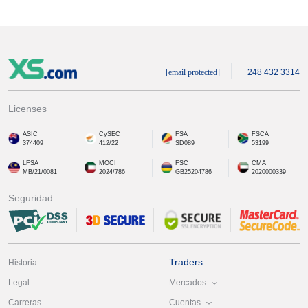
[email protected]
+248 432 3314
Licenses
ASIC
CySEC
FSA
FSCA
374409
412/22
SD089
53199
LFSA
MOCI
FSC
CMA
MB/21/0081
2024/786
GB25204786
2020000339
Seguridad
Traders
Historia
Mercados
Legal
Cuentas
Carreras