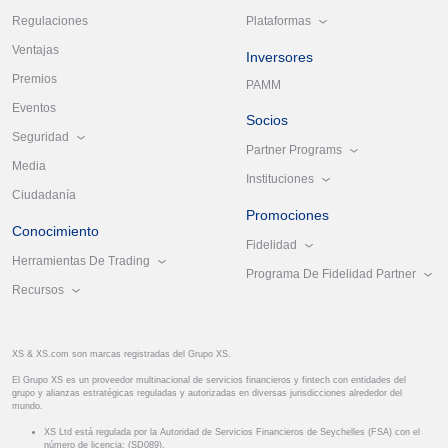
Plataformas
Regulaciones
Ventajas
Inversores
Premios
PAMM
Eventos
Socios
Seguridad
Partner Programs
Media
Instituciones
Ciudadanía
Promociones
Conocimiento
Fidelidad
Herramientas De Trading
Programa De Fidelidad Partner
Recursos
XS & XS.com son marcas registradas del Grupo XS.
El Grupo XS es un proveedor multinacional de servicios financieros y fintech con entidades del
grupo y alianzas estratégicas reguladas y autorizadas en diversas jurisdicciones alrededor del
mundo.
XS Ltd está regulada por la Autoridad de Servicios Financieros de Seychelles (FSA) con el
número de licencia: (SD089).