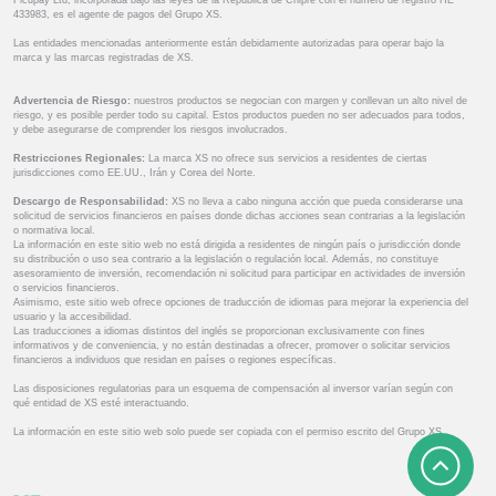
Ficupay Ltd, incorporada bajo las leyes de la República de Chipre con el número de registro HE
433983, es el agente de pagos del Grupo XS.
Las entidades mencionadas anteriormente están debidamente autorizadas para operar bajo la
marca y las marcas registradas de XS.
Advertencia de Riesgo:
nuestros productos se negocian con margen y conllevan un alto nivel de
riesgo, y es posible perder todo su capital. Estos productos pueden no ser adecuados para todos,
y debe asegurarse de comprender los riesgos involucrados.
Restricciones Regionales:
La marca XS no ofrece sus servicios a residentes de ciertas
jurisdicciones como EE.UU., Irán y Corea del Norte.
Descargo de Responsabilidad:
XS no lleva a cabo ninguna acción que pueda considerarse una
solicitud de servicios financieros en países donde dichas acciones sean contrarias a la legislación
o normativa local.
La información en este sitio web no está dirigida a residentes de ningún país o jurisdicción donde
su distribución o uso sea contrario a la legislación o regulación local. Además, no constituye
asesoramiento de inversión, recomendación ni solicitud para participar en actividades de inversión
o servicios financieros.
Asimismo, este sitio web ofrece opciones de traducción de idiomas para mejorar la experiencia del
usuario y la accesibilidad.
Las traducciones a idiomas distintos del inglés se proporcionan exclusivamente con fines
informativos y de conveniencia, y no están destinadas a ofrecer, promover o solicitar servicios
financieros a individuos que residan en países o regiones específicas.
Las disposiciones regulatorias para un esquema de compensación al inversor varían según con
qué entidad de XS esté interactuando.
La información en este sitio web solo puede ser copiada con el permiso escrito del Grupo XS.