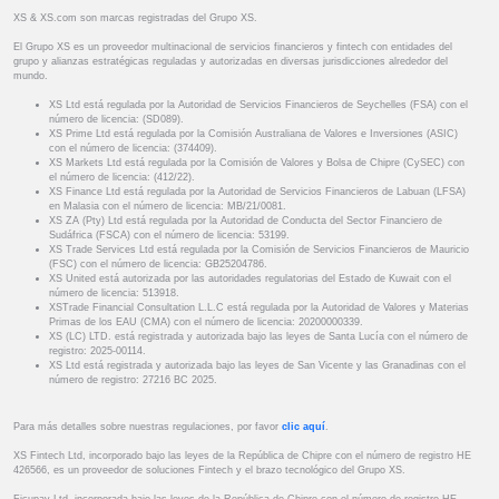
XS & XS.com son marcas registradas del Grupo XS.
El Grupo XS es un proveedor multinacional de servicios financieros y fintech con entidades del
grupo y alianzas estratégicas reguladas y autorizadas en diversas jurisdicciones alrededor del
mundo.
XS Ltd está regulada por la Autoridad de Servicios Financieros de Seychelles (FSA) con el
número de licencia: (SD089).
XS Prime Ltd está regulada por la Comisión Australiana de Valores e Inversiones (ASIC)
con el número de licencia: (374409).
XS Markets Ltd está regulada por la Comisión de Valores y Bolsa de Chipre (CySEC) con
el número de licencia: (412/22).
XS Finance Ltd está regulada por la Autoridad de Servicios Financieros de Labuan (LFSA)
en Malasia con el número de licencia: MB/21/0081.
XS ZA (Pty) Ltd está regulada por la Autoridad de Conducta del Sector Financiero de
Sudáfrica (FSCA) con el número de licencia: 53199.
XS Trade Services Ltd está regulada por la Comisión de Servicios Financieros de Mauricio
(FSC) con el número de licencia: GB25204786.
XS United está autorizada por las autoridades regulatorias del Estado de Kuwait con el
número de licencia: 513918.
XSTrade Financial Consultation L.L.C está regulada por la Autoridad de Valores y Materias
Primas de los EAU (CMA) con el número de licencia: 20200000339.
XS (LC) LTD. está registrada y autorizada bajo las leyes de Santa Lucía con el número de
registro: 2025-00114.
XS Ltd está registrada y autorizada bajo las leyes de San Vicente y las Granadinas con el
número de registro: 27216 BC 2025.
Para más detalles sobre nuestras regulaciones, por favor
clic aquí
.
XS Fintech Ltd, incorporado bajo las leyes de la República de Chipre con el número de registro HE
426566, es un proveedor de soluciones Fintech y el brazo tecnológico del Grupo XS.