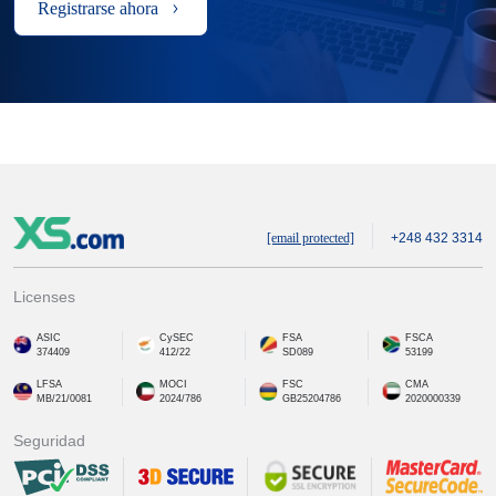
Registrarse ahora
[email protected]
+248 432 3314
Licenses
ASIC
CySEC
FSA
FSCA
374409
412/22
SD089
53199
LFSA
MOCI
FSC
CMA
MB/21/0081
2024/786
GB25204786
2020000339
Seguridad