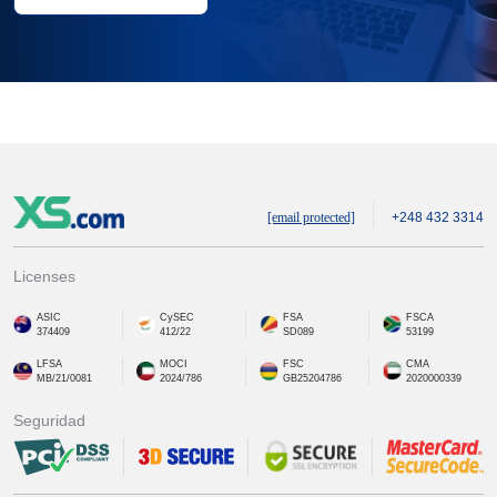
[email protected]
+248 432 3314
Licenses
ASIC
CySEC
FSA
FSCA
374409
412/22
SD089
53199
LFSA
MOCI
FSC
CMA
MB/21/0081
2024/786
GB25204786
2020000339
Seguridad