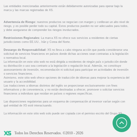
Las entidades mencionadas anteriormente están debidamente autorizadas para operar bajo la
marca y las marcas registradas de XS.
Advertencia de Riesgo:
nuestros productos se negocian con margen y conllevan un alto nivel de
riesgo, y es posible perder todo su capital. Estos productos pueden no ser adecuados para todos,
y debe asegurarse de comprender los riesgos involucrados.
Restricciones Regionales:
La marca XS no ofrece sus servicios a residentes de ciertas
jurisdicciones como EE.UU., Irán y Corea del Norte.
Descargo de Responsabilidad:
XS no lleva a cabo ninguna acción que pueda considerarse una
solicitud de servicios financieros en países donde dichas acciones sean contrarias a la legislación
o normativa local.
La información en este sitio web no está dirigida a residentes de ningún país o jurisdicción donde
su distribución o uso sea contrario a la legislación o regulación local. Además, no constituye
asesoramiento de inversión, recomendación ni solicitud para participar en actividades de inversión
o servicios financieros.
Asimismo, este sitio web ofrece opciones de traducción de idiomas para mejorar la experiencia del
usuario y la accesibilidad.
Las traducciones a idiomas distintos del inglés se proporcionan exclusivamente con fines
informativos y de conveniencia, y no están destinadas a ofrecer, promover o solicitar servicios
financieros a individuos que residan en países o regiones específicas.
Las disposiciones regulatorias para un esquema de compensación al inversor varían según con
qué entidad de XS esté interactuando.
La información en este sitio web solo puede ser copiada con el permiso escrito del Grupo XS.
Todos los Derechos Reservados. ©2010 - 2026