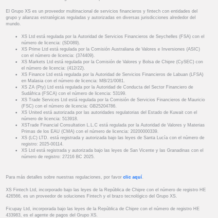
El Grupo XS es un proveedor multinacional de servicios financieros y fintech con entidades del
grupo y alianzas estratégicas reguladas y autorizadas en diversas jurisdicciones alrededor del
mundo.
XS Ltd está regulada por la Autoridad de Servicios Financieros de Seychelles (FSA) con el
número de licencia: (SD089).
XS Prime Ltd está regulada por la Comisión Australiana de Valores e Inversiones (ASIC)
con el número de licencia: (374409).
XS Markets Ltd está regulada por la Comisión de Valores y Bolsa de Chipre (CySEC) con
el número de licencia: (412/22).
XS Finance Ltd está regulada por la Autoridad de Servicios Financieros de Labuan (LFSA)
en Malasia con el número de licencia: MB/21/0081.
XS ZA (Pty) Ltd está regulada por la Autoridad de Conducta del Sector Financiero de
Sudáfrica (FSCA) con el número de licencia: 53199.
XS Trade Services Ltd está regulada por la Comisión de Servicios Financieros de Mauricio
(FSC) con el número de licencia: GB25204786.
XS United está autorizada por las autoridades regulatorias del Estado de Kuwait con el
número de licencia: 513918.
XSTrade Financial Consultation L.L.C está regulada por la Autoridad de Valores y Materias
Primas de los EAU (CMA) con el número de licencia: 20200000339.
XS (LC) LTD. está registrada y autorizada bajo las leyes de Santa Lucía con el número de
registro: 2025-00114.
XS Ltd está registrada y autorizada bajo las leyes de San Vicente y las Granadinas con el
número de registro: 27216 BC 2025.
Para más detalles sobre nuestras regulaciones, por favor
clic aquí
.
XS Fintech Ltd, incorporado bajo las leyes de la República de Chipre con el número de registro HE
426566, es un proveedor de soluciones Fintech y el brazo tecnológico del Grupo XS.
Ficupay Ltd, incorporada bajo las leyes de la República de Chipre con el número de registro HE
433983, es el agente de pagos del Grupo XS.