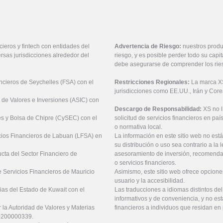
ieros y fintech con entidades del
Advertencia de Riesgo:
nuestros produ
rsas jurisdicciones alrededor del
riesgo, y es posible perder todo su cap
debe asegurarse de comprender los rie
ancieros de Seychelles (FSA) con el
Restricciones Regionales:
La marca XS 
jurisdicciones como EE.UU., Irán y Core
 de Valores e Inversiones (ASIC) con
Descargo de Responsabilidad:
XS no 
es y Bolsa de Chipre (CySEC) con el
solicitud de servicios financieros en pa
o normativa local.
icios Financieros de Labuan (LFSA) en
La información en este sitio web no está
su distribución o uso sea contrario a la 
ucta del Sector Financiero de
asesoramiento de inversión, recomendaci
o servicios financieros.
 Servicios Financieros de Mauricio
Asimismo, este sitio web ofrece opcione
usuario y la accesibilidad.
ias del Estado de Kuwait con el
Las traducciones a idiomas distintos de
informativos y de conveniencia, y no est
 la Autoridad de Valores y Materias
financieros a individuos que residan en 
20200000339.