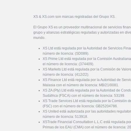
XS & XS.com son marcas registradas del Grupo XS.
El Grupo XS es un proveedor multinacional de servicios financ
grupo y alianzas estratégicas reguladas y autorizadas en dive
mundo.
XS Ltd está regulada por la Autoridad de Servicios Fin
número de licencia: (SD089).
XS Prime Ltd está regulada por la Comisión Australiana
el número de licencia: (374409).
XS Markets Ltd está regulada por la Comisión de Valor
número de licencia: (412/22).
XS Finance Ltd está regulada por la Autoridad de Serv
Malasia con el número de licencia: MB/21/0081.
XS ZA (Pty) Ltd está regulada por la Autoridad de Cond
Sudáfrica (FSCA) con el número de licencia: 53199.
XS Trade Services Ltd está regulada por la Comisión de
(FSC) con el número de licencia: GB25204786.
XS United está autorizada por las autoridades regulator
número de licencia: 513918.
XSTrade Financial Consultation L.L.C está regulada por
Primas de los EAU (CMA) con el número de licencia: 