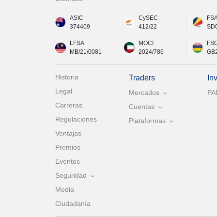
ASIC
CySEC
FS
374409
412/22
SD
LFSA
MOCI
FS
MB/21/0081
2024/786
GB
Historia
Traders
In
Legal
Mercados
P
Carreras
Cuentas
Regulaciones
Plataformas
Ventajas
Premios
Eventos
Seguridad
Media
Ciudadanía