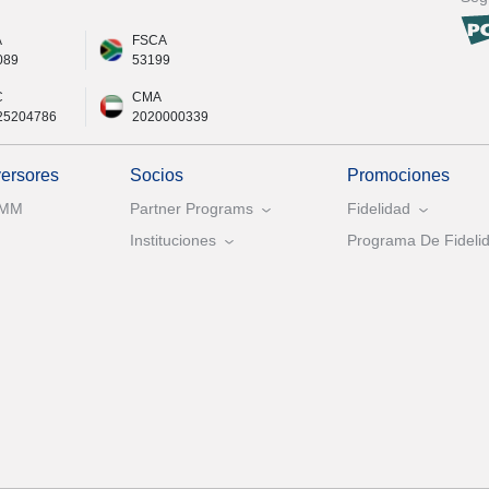
A
FSCA
089
53199
C
CMA
25204786
2020000339
versores
Socios
Promociones
AMM
Partner Programs
Fidelidad
Instituciones
Programa De Fidelid