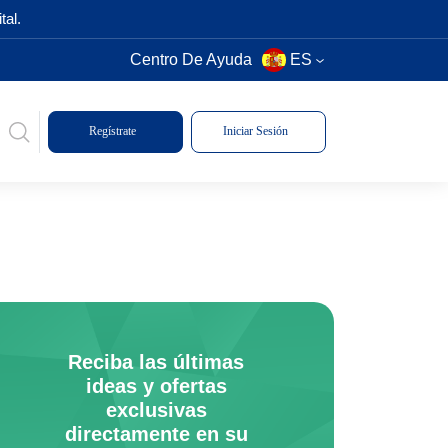
tal.
Centro De Ayuda
ES
Regístrate
Iniciar Sesión
Reciba las últimas
ideas y ofertas
exclusivas
directamente en su