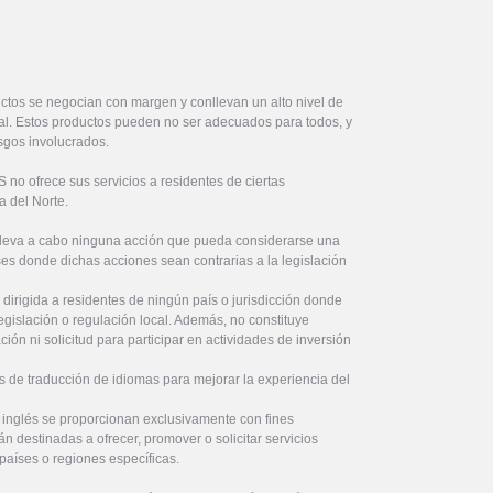
ctos se negocian con margen y conllevan un alto nivel de
ital. Estos productos pueden no ser adecuados para todos, y
sgos involucrados.
no ofrece sus servicios a residentes de ciertas
a del Norte.
lleva a cabo ninguna acción que pueda considerarse una
íses donde dichas acciones sean contrarias a la legislación
 dirigida a residentes de ningún país o jurisdicción donde
legislación o regulación local. Además, no constituye
ón ni solicitud para participar en actividades de inversión
s de traducción de idiomas para mejorar la experiencia del
l inglés se proporcionan exclusivamente con fines
án destinadas a ofrecer, promover o solicitar servicios
países o regiones específicas.