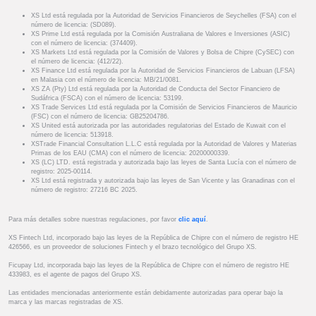
XS Ltd está regulada por la Autoridad de Servicios Financieros de Seychelles (FSA) con el
número de licencia: (SD089).
XS Prime Ltd está regulada por la Comisión Australiana de Valores e Inversiones (ASIC)
con el número de licencia: (374409).
XS Markets Ltd está regulada por la Comisión de Valores y Bolsa de Chipre (CySEC) con
el número de licencia: (412/22).
XS Finance Ltd está regulada por la Autoridad de Servicios Financieros de Labuan (LFSA)
en Malasia con el número de licencia: MB/21/0081.
XS ZA (Pty) Ltd está regulada por la Autoridad de Conducta del Sector Financiero de
Sudáfrica (FSCA) con el número de licencia: 53199.
XS Trade Services Ltd está regulada por la Comisión de Servicios Financieros de Mauricio
(FSC) con el número de licencia: GB25204786.
XS United está autorizada por las autoridades regulatorias del Estado de Kuwait con el
número de licencia: 513918.
XSTrade Financial Consultation L.L.C está regulada por la Autoridad de Valores y Materias
Primas de los EAU (CMA) con el número de licencia: 20200000339.
XS (LC) LTD. está registrada y autorizada bajo las leyes de Santa Lucía con el número de
registro: 2025-00114.
XS Ltd está registrada y autorizada bajo las leyes de San Vicente y las Granadinas con el
número de registro: 27216 BC 2025.
Para más detalles sobre nuestras regulaciones, por favor
clic aquí
.
XS Fintech Ltd, incorporado bajo las leyes de la República de Chipre con el número de registro HE
426566, es un proveedor de soluciones Fintech y el brazo tecnológico del Grupo XS.
Ficupay Ltd, incorporada bajo las leyes de la República de Chipre con el número de registro HE
433983, es el agente de pagos del Grupo XS.
Las entidades mencionadas anteriormente están debidamente autorizadas para operar bajo la
marca y las marcas registradas de XS.