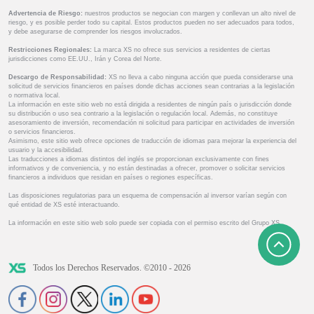
Advertencia de Riesgo:
nuestros productos se negocian con margen y conllevan un alto nivel de
riesgo, y es posible perder todo su capital. Estos productos pueden no ser adecuados para todos,
y debe asegurarse de comprender los riesgos involucrados.
Restricciones Regionales:
La marca XS no ofrece sus servicios a residentes de ciertas
jurisdicciones como EE.UU., Irán y Corea del Norte.
Descargo de Responsabilidad:
XS no lleva a cabo ninguna acción que pueda considerarse una
solicitud de servicios financieros en países donde dichas acciones sean contrarias a la legislación
o normativa local.
La información en este sitio web no está dirigida a residentes de ningún país o jurisdicción donde
su distribución o uso sea contrario a la legislación o regulación local. Además, no constituye
asesoramiento de inversión, recomendación ni solicitud para participar en actividades de inversión
o servicios financieros.
Asimismo, este sitio web ofrece opciones de traducción de idiomas para mejorar la experiencia del
usuario y la accesibilidad.
Las traducciones a idiomas distintos del inglés se proporcionan exclusivamente con fines
informativos y de conveniencia, y no están destinadas a ofrecer, promover o solicitar servicios
financieros a individuos que residan en países o regiones específicas.
Las disposiciones regulatorias para un esquema de compensación al inversor varían según con
qué entidad de XS esté interactuando.
La información en este sitio web solo puede ser copiada con el permiso escrito del Grupo XS.
Todos los Derechos Reservados. ©2010 - 2026