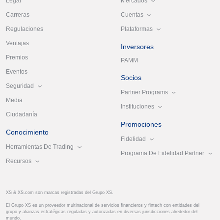
Mercados
Legal
Cuentas
Carreras
Plataformas
Regulaciones
Ventajas
Inversores
Premios
PAMM
Eventos
Socios
Seguridad
Partner Programs
Media
Instituciones
Ciudadanía
Promociones
Conocimiento
Fidelidad
Herramientas De Trading
Programa De Fidelidad Partner
Recursos
XS & XS.com son marcas registradas del Grupo XS.
El Grupo XS es un proveedor multinacional de servicios financieros y fintech con entidades del
grupo y alianzas estratégicas reguladas y autorizadas en diversas jurisdicciones alrededor del
mundo.