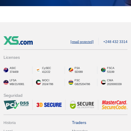
[email protected]
+248 432 3314
Licenses
ASIC
CySEC
FSA
FSCA
374409
412/22
SD089
53199
LFSA
MOCI
FSC
CMA
MB/21/0081
2024/786
GB25204786
2020000339
Seguridad
Traders
Historia