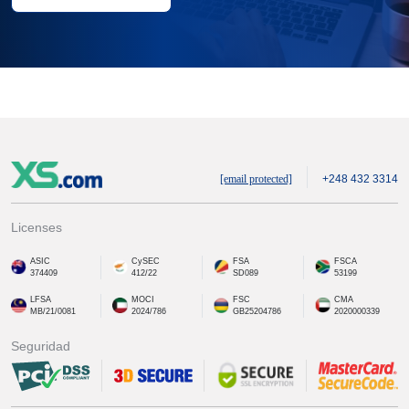
[email protected]
+248 432 3314
Licenses
ASIC
CySEC
FSA
FSCA
374409
412/22
SD089
53199
LFSA
MOCI
FSC
CMA
MB/21/0081
2024/786
GB25204786
2020000339
Seguridad