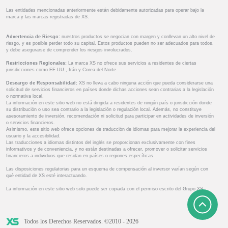
Las entidades mencionadas anteriormente están debidamente autorizadas para operar bajo la
marca y las marcas registradas de XS.
Advertencia de Riesgo:
nuestros productos se negocian con margen y conllevan un alto nivel de
riesgo, y es posible perder todo su capital. Estos productos pueden no ser adecuados para todos,
y debe asegurarse de comprender los riesgos involucrados.
Restricciones Regionales:
La marca XS no ofrece sus servicios a residentes de ciertas
jurisdicciones como EE.UU., Irán y Corea del Norte.
Descargo de Responsabilidad:
XS no lleva a cabo ninguna acción que pueda considerarse una
solicitud de servicios financieros en países donde dichas acciones sean contrarias a la legislación
o normativa local.
La información en este sitio web no está dirigida a residentes de ningún país o jurisdicción donde
su distribución o uso sea contrario a la legislación o regulación local. Además, no constituye
asesoramiento de inversión, recomendación ni solicitud para participar en actividades de inversión
o servicios financieros.
Asimismo, este sitio web ofrece opciones de traducción de idiomas para mejorar la experiencia del
usuario y la accesibilidad.
Las traducciones a idiomas distintos del inglés se proporcionan exclusivamente con fines
informativos y de conveniencia, y no están destinadas a ofrecer, promover o solicitar servicios
financieros a individuos que residan en países o regiones específicas.
Las disposiciones regulatorias para un esquema de compensación al inversor varían según con
qué entidad de XS esté interactuando.
La información en este sitio web solo puede ser copiada con el permiso escrito del Grupo XS.
Todos los Derechos Reservados. ©2010 - 2026