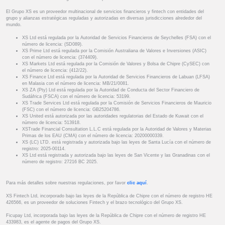
El Grupo XS es un proveedor multinacional de servicios financieros y fintech con entidades del
grupo y alianzas estratégicas reguladas y autorizadas en diversas jurisdicciones alrededor del
mundo.
XS Ltd está regulada por la Autoridad de Servicios Financieros de Seychelles (FSA) con el
número de licencia: (SD089).
XS Prime Ltd está regulada por la Comisión Australiana de Valores e Inversiones (ASIC)
con el número de licencia: (374409).
XS Markets Ltd está regulada por la Comisión de Valores y Bolsa de Chipre (CySEC) con
el número de licencia: (412/22).
XS Finance Ltd está regulada por la Autoridad de Servicios Financieros de Labuan (LFSA)
en Malasia con el número de licencia: MB/21/0081.
XS ZA (Pty) Ltd está regulada por la Autoridad de Conducta del Sector Financiero de
Sudáfrica (FSCA) con el número de licencia: 53199.
XS Trade Services Ltd está regulada por la Comisión de Servicios Financieros de Mauricio
(FSC) con el número de licencia: GB25204786.
XS United está autorizada por las autoridades regulatorias del Estado de Kuwait con el
número de licencia: 513918.
XSTrade Financial Consultation L.L.C está regulada por la Autoridad de Valores y Materias
Primas de los EAU (CMA) con el número de licencia: 20200000339.
XS (LC) LTD. está registrada y autorizada bajo las leyes de Santa Lucía con el número de
registro: 2025-00114.
XS Ltd está registrada y autorizada bajo las leyes de San Vicente y las Granadinas con el
número de registro: 27216 BC 2025.
Para más detalles sobre nuestras regulaciones, por favor
clic aquí
.
XS Fintech Ltd, incorporado bajo las leyes de la República de Chipre con el número de registro HE
426566, es un proveedor de soluciones Fintech y el brazo tecnológico del Grupo XS.
Ficupay Ltd, incorporada bajo las leyes de la República de Chipre con el número de registro HE
433983, es el agente de pagos del Grupo XS.