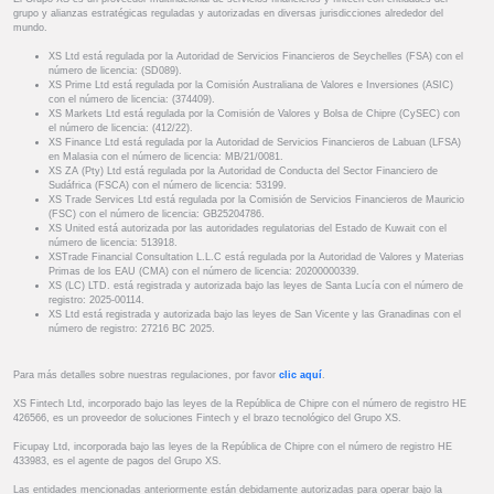
grupo y alianzas estratégicas reguladas y autorizadas en diversas jurisdicciones alrededor del
mundo.
XS Ltd está regulada por la Autoridad de Servicios Financieros de Seychelles (FSA) con el
número de licencia: (SD089).
XS Prime Ltd está regulada por la Comisión Australiana de Valores e Inversiones (ASIC)
con el número de licencia: (374409).
XS Markets Ltd está regulada por la Comisión de Valores y Bolsa de Chipre (CySEC) con
el número de licencia: (412/22).
XS Finance Ltd está regulada por la Autoridad de Servicios Financieros de Labuan (LFSA)
en Malasia con el número de licencia: MB/21/0081.
XS ZA (Pty) Ltd está regulada por la Autoridad de Conducta del Sector Financiero de
Sudáfrica (FSCA) con el número de licencia: 53199.
XS Trade Services Ltd está regulada por la Comisión de Servicios Financieros de Mauricio
(FSC) con el número de licencia: GB25204786.
XS United está autorizada por las autoridades regulatorias del Estado de Kuwait con el
número de licencia: 513918.
XSTrade Financial Consultation L.L.C está regulada por la Autoridad de Valores y Materias
Primas de los EAU (CMA) con el número de licencia: 20200000339.
XS (LC) LTD. está registrada y autorizada bajo las leyes de Santa Lucía con el número de
registro: 2025-00114.
XS Ltd está registrada y autorizada bajo las leyes de San Vicente y las Granadinas con el
número de registro: 27216 BC 2025.
Para más detalles sobre nuestras regulaciones, por favor
clic aquí
.
XS Fintech Ltd, incorporado bajo las leyes de la República de Chipre con el número de registro HE
426566, es un proveedor de soluciones Fintech y el brazo tecnológico del Grupo XS.
Ficupay Ltd, incorporada bajo las leyes de la República de Chipre con el número de registro HE
433983, es el agente de pagos del Grupo XS.
Las entidades mencionadas anteriormente están debidamente autorizadas para operar bajo la