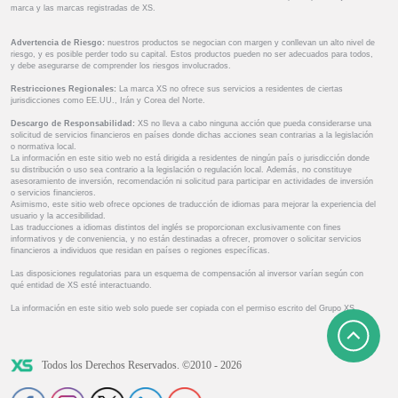
marca y las marcas registradas de XS.
Advertencia de Riesgo:
nuestros productos se negocian con margen y conllevan un alto nivel de
riesgo, y es posible perder todo su capital. Estos productos pueden no ser adecuados para todos,
y debe asegurarse de comprender los riesgos involucrados.
Restricciones Regionales:
La marca XS no ofrece sus servicios a residentes de ciertas
jurisdicciones como EE.UU., Irán y Corea del Norte.
Descargo de Responsabilidad:
XS no lleva a cabo ninguna acción que pueda considerarse una
solicitud de servicios financieros en países donde dichas acciones sean contrarias a la legislación
o normativa local.
La información en este sitio web no está dirigida a residentes de ningún país o jurisdicción donde
su distribución o uso sea contrario a la legislación o regulación local. Además, no constituye
asesoramiento de inversión, recomendación ni solicitud para participar en actividades de inversión
o servicios financieros.
Asimismo, este sitio web ofrece opciones de traducción de idiomas para mejorar la experiencia del
usuario y la accesibilidad.
Las traducciones a idiomas distintos del inglés se proporcionan exclusivamente con fines
informativos y de conveniencia, y no están destinadas a ofrecer, promover o solicitar servicios
financieros a individuos que residan en países o regiones específicas.
Las disposiciones regulatorias para un esquema de compensación al inversor varían según con
qué entidad de XS esté interactuando.
La información en este sitio web solo puede ser copiada con el permiso escrito del Grupo XS.
Todos los Derechos Reservados. ©2010 - 2026