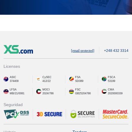
[email protected]
+248 432 3314
Licenses
ASIC
CySEC
FSA
FSCA
374409
412/22
SD089
53199
LFSA
MOCI
FSC
CMA
MB/21/0081
2024/786
GB25204786
2020000339
Seguridad