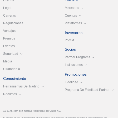
Traders
Historia
Mercados
Legal
Cuentas
Carreras
Plataformas
Regulaciones
Ventajas
Inversores
Premios
PAMM
Eventos
Socios
Seguridad
Partner Programs
Media
Instituciones
Ciudadanía
Promociones
Conocimiento
Fidelidad
Herramientas De Trading
Programa De Fidelidad Partner
Recursos
XS & XS.com son marcas registradas del Grupo XS.
El Grupo XS es un proveedor multinacional de servicios financieros y fintech con entidades del