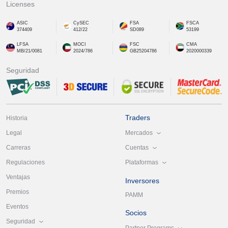
Licenses
ASIC
CySEC
FSA
FSCA
374409
412/22
SD089
53199
LFSA
MOCI
FSC
CMA
MB/21/0081
2024/786
GB25204786
2020000339
Seguridad
Traders
Historia
Mercados
Legal
Cuentas
Carreras
Plataformas
Regulaciones
Ventajas
Inversores
Premios
PAMM
Eventos
Socios
Seguridad
Partner Programs