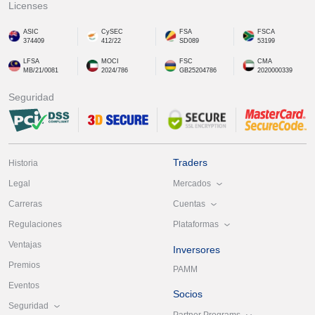
Licenses
ASIC
CySEC
FSA
FSCA
374409
412/22
SD089
53199
LFSA
MOCI
FSC
CMA
MB/21/0081
2024/786
GB25204786
2020000339
Seguridad
Traders
Historia
Mercados
Legal
Cuentas
Carreras
Plataformas
Regulaciones
Ventajas
Inversores
Premios
PAMM
Eventos
Socios
Seguridad
Partner Programs