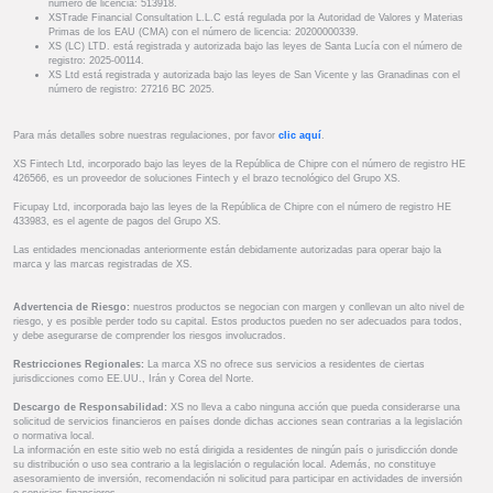
número de licencia: 513918.
XSTrade Financial Consultation L.L.C está regulada por la Autoridad de Valores y Materias
Primas de los EAU (CMA) con el número de licencia: 20200000339.
XS (LC) LTD. está registrada y autorizada bajo las leyes de Santa Lucía con el número de
registro: 2025-00114.
XS Ltd está registrada y autorizada bajo las leyes de San Vicente y las Granadinas con el
número de registro: 27216 BC 2025.
Para más detalles sobre nuestras regulaciones, por favor
clic aquí
.
XS Fintech Ltd, incorporado bajo las leyes de la República de Chipre con el número de registro HE
426566, es un proveedor de soluciones Fintech y el brazo tecnológico del Grupo XS.
Ficupay Ltd, incorporada bajo las leyes de la República de Chipre con el número de registro HE
433983, es el agente de pagos del Grupo XS.
Las entidades mencionadas anteriormente están debidamente autorizadas para operar bajo la
marca y las marcas registradas de XS.
Advertencia de Riesgo:
nuestros productos se negocian con margen y conllevan un alto nivel de
riesgo, y es posible perder todo su capital. Estos productos pueden no ser adecuados para todos,
y debe asegurarse de comprender los riesgos involucrados.
Restricciones Regionales:
La marca XS no ofrece sus servicios a residentes de ciertas
jurisdicciones como EE.UU., Irán y Corea del Norte.
Descargo de Responsabilidad:
XS no lleva a cabo ninguna acción que pueda considerarse una
solicitud de servicios financieros en países donde dichas acciones sean contrarias a la legislación
o normativa local.
La información en este sitio web no está dirigida a residentes de ningún país o jurisdicción donde
su distribución o uso sea contrario a la legislación o regulación local. Además, no constituye
asesoramiento de inversión, recomendación ni solicitud para participar en actividades de inversión