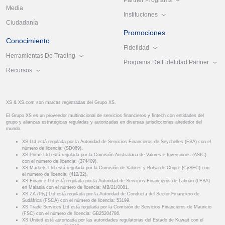
Media
Instituciones
Ciudadanía
Promociones
Conocimiento
Fidelidad
Herramientas De Trading
Programa De Fidelidad Partner
Recursos
XS & XS.com son marcas registradas del Grupo XS.
El Grupo XS es un proveedor multinacional de servicios financieros y fintech con entidades del
grupo y alianzas estratégicas reguladas y autorizadas en diversas jurisdicciones alrededor del
mundo.
XS Ltd está regulada por la Autoridad de Servicios Financieros de Seychelles (FSA) con el
número de licencia: (SD089).
XS Prime Ltd está regulada por la Comisión Australiana de Valores e Inversiones (ASIC)
con el número de licencia: (374409).
XS Markets Ltd está regulada por la Comisión de Valores y Bolsa de Chipre (CySEC) con
el número de licencia: (412/22).
XS Finance Ltd está regulada por la Autoridad de Servicios Financieros de Labuan (LFSA)
en Malasia con el número de licencia: MB/21/0081.
XS ZA (Pty) Ltd está regulada por la Autoridad de Conducta del Sector Financiero de
Sudáfrica (FSCA) con el número de licencia: 53199.
XS Trade Services Ltd está regulada por la Comisión de Servicios Financieros de Mauricio
(FSC) con el número de licencia: GB25204786.
XS United está autorizada por las autoridades regulatorias del Estado de Kuwait con el