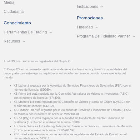
Media
Instituciones
Ciudadanía
Promociones
Conocimiento
Fidelidad
Herramientas De Trading
Programa De Fidelidad Partner
Recursos
XS & XS.com son marcas registradas del Grupo XS.
El Grupo XS es un proveedor multinacional de servicios financieros y fintech con entidades del
grupo y alianzas estratégicas reguladas y autorizadas en diversas jurisdicciones alrededor del
mundo.
XS Ltd está regulada por la Autoridad de Servicios Financieros de Seychelles (FSA) con el
número de licencia: (SD089).
XS Prime Ltd está regulada por la Comisión Australiana de Valores e Inversiones (ASIC)
con el número de licencia: (374409).
XS Markets Ltd está regulada por la Comisión de Valores y Bolsa de Chipre (CySEC) con
el número de licencia: (412/22).
XS Finance Ltd está regulada por la Autoridad de Servicios Financieros de Labuan (LFSA)
en Malasia con el número de licencia: MB/21/0081.
XS ZA (Pty) Ltd está regulada por la Autoridad de Conducta del Sector Financiero de
Sudáfrica (FSCA) con el número de licencia: 53199.
XS Trade Services Ltd está regulada por la Comisión de Servicios Financieros de Mauricio
(FSC) con el número de licencia: GB25204786.
XS United está autorizada por las autoridades regulatorias del Estado de Kuwait con el
número de licencia: 513918.