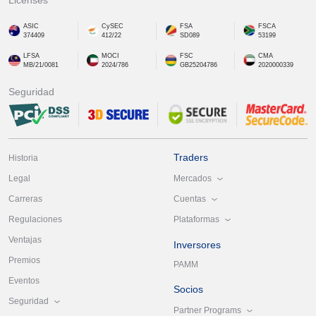
ASIC
CySEC
FSA
FSCA
374409
412/22
SD089
53199
LFSA
MOCI
FSC
CMA
MB/21/0081
2024/786
GB25204786
2020000339
Seguridad
Traders
Historia
Mercados
Legal
Cuentas
Carreras
Plataformas
Regulaciones
Ventajas
Inversores
Premios
PAMM
Eventos
Socios
Seguridad
Partner Programs