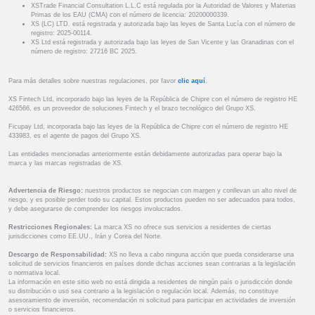
XSTrade Financial Consultation L.L.C está regulada por la Autoridad de Valores y Materias
Primas de los EAU (CMA) con el número de licencia: 20200000339.
XS (LC) LTD. está registrada y autorizada bajo las leyes de Santa Lucía con el número de
registro: 2025-00114.
XS Ltd está registrada y autorizada bajo las leyes de San Vicente y las Granadinas con el
número de registro: 27216 BC 2025.
Para más detalles sobre nuestras regulaciones, por favor
clic aquí
.
XS Fintech Ltd, incorporado bajo las leyes de la República de Chipre con el número de registro HE
426566, es un proveedor de soluciones Fintech y el brazo tecnológico del Grupo XS.
Ficupay Ltd, incorporada bajo las leyes de la República de Chipre con el número de registro HE
433983, es el agente de pagos del Grupo XS.
Las entidades mencionadas anteriormente están debidamente autorizadas para operar bajo la
marca y las marcas registradas de XS.
Advertencia de Riesgo:
nuestros productos se negocian con margen y conllevan un alto nivel de
riesgo, y es posible perder todo su capital. Estos productos pueden no ser adecuados para todos,
y debe asegurarse de comprender los riesgos involucrados.
Restricciones Regionales:
La marca XS no ofrece sus servicios a residentes de ciertas
jurisdicciones como EE.UU., Irán y Corea del Norte.
Descargo de Responsabilidad:
XS no lleva a cabo ninguna acción que pueda considerarse una
solicitud de servicios financieros en países donde dichas acciones sean contrarias a la legislación
o normativa local.
La información en este sitio web no está dirigida a residentes de ningún país o jurisdicción donde
su distribución o uso sea contrario a la legislación o regulación local. Además, no constituye
asesoramiento de inversión, recomendación ni solicitud para participar en actividades de inversión
o servicios financieros.