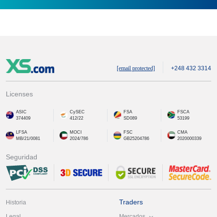
[email protected]
+248 432 3314
Licenses
ASIC
CySEC
FSA
FSCA
374409
412/22
SD089
53199
LFSA
MOCI
FSC
CMA
MB/21/0081
2024/786
GB25204786
2020000339
Seguridad
Traders
Historia
Mercados
Legal