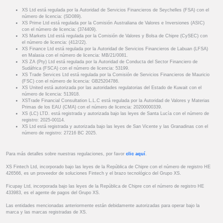
XS Ltd está regulada por la Autoridad de Servicios Financieros de Seychelles (FSA) con el
número de licencia: (SD089).
XS Prime Ltd está regulada por la Comisión Australiana de Valores e Inversiones (ASIC)
con el número de licencia: (374409).
XS Markets Ltd está regulada por la Comisión de Valores y Bolsa de Chipre (CySEC) con
el número de licencia: (412/22).
XS Finance Ltd está regulada por la Autoridad de Servicios Financieros de Labuan (LFSA)
en Malasia con el número de licencia: MB/21/0081.
XS ZA (Pty) Ltd está regulada por la Autoridad de Conducta del Sector Financiero de
Sudáfrica (FSCA) con el número de licencia: 53199.
XS Trade Services Ltd está regulada por la Comisión de Servicios Financieros de Mauricio
(FSC) con el número de licencia: GB25204786.
XS United está autorizada por las autoridades regulatorias del Estado de Kuwait con el
número de licencia: 513918.
XSTrade Financial Consultation L.L.C está regulada por la Autoridad de Valores y Materias
Primas de los EAU (CMA) con el número de licencia: 20200000339.
XS (LC) LTD. está registrada y autorizada bajo las leyes de Santa Lucía con el número de
registro: 2025-00114.
XS Ltd está registrada y autorizada bajo las leyes de San Vicente y las Granadinas con el
número de registro: 27216 BC 2025.
Para más detalles sobre nuestras regulaciones, por favor
clic aquí
.
XS Fintech Ltd, incorporado bajo las leyes de la República de Chipre con el número de registro HE
426566, es un proveedor de soluciones Fintech y el brazo tecnológico del Grupo XS.
Ficupay Ltd, incorporada bajo las leyes de la República de Chipre con el número de registro HE
433983, es el agente de pagos del Grupo XS.
Las entidades mencionadas anteriormente están debidamente autorizadas para operar bajo la
marca y las marcas registradas de XS.