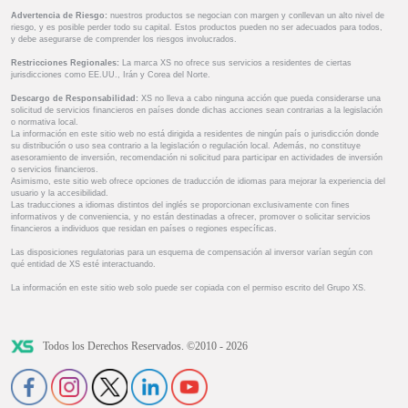
Advertencia de Riesgo:
nuestros productos se negocian con margen y conllevan un alto nivel de
riesgo, y es posible perder todo su capital. Estos productos pueden no ser adecuados para todos,
y debe asegurarse de comprender los riesgos involucrados.
Restricciones Regionales:
La marca XS no ofrece sus servicios a residentes de ciertas
jurisdicciones como EE.UU., Irán y Corea del Norte.
Descargo de Responsabilidad:
XS no lleva a cabo ninguna acción que pueda considerarse una
solicitud de servicios financieros en países donde dichas acciones sean contrarias a la legislación
o normativa local.
La información en este sitio web no está dirigida a residentes de ningún país o jurisdicción donde
su distribución o uso sea contrario a la legislación o regulación local. Además, no constituye
asesoramiento de inversión, recomendación ni solicitud para participar en actividades de inversión
o servicios financieros.
Asimismo, este sitio web ofrece opciones de traducción de idiomas para mejorar la experiencia del
usuario y la accesibilidad.
Las traducciones a idiomas distintos del inglés se proporcionan exclusivamente con fines
informativos y de conveniencia, y no están destinadas a ofrecer, promover o solicitar servicios
financieros a individuos que residan en países o regiones específicas.
Las disposiciones regulatorias para un esquema de compensación al inversor varían según con
qué entidad de XS esté interactuando.
La información en este sitio web solo puede ser copiada con el permiso escrito del Grupo XS.
Todos los Derechos Reservados. ©2010 - 2026