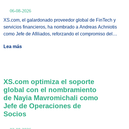
06-08-2026
XS.com, el galardonado proveedor global de FinTech y
servicios financieros, ha nombrado a Andreas Achniotis
como Jefe de Afiliados, reforzando el compromiso del
bróker de múltiples activos con la expansión de su red
Lea más
global de socios y el fortalecimiento de uno de sus
principales canales de adquisición de clientes.
XS.com optimiza el soporte
global con el nombramiento
de Nayia Mavromichali como
Jefe de Operaciones de
Socios