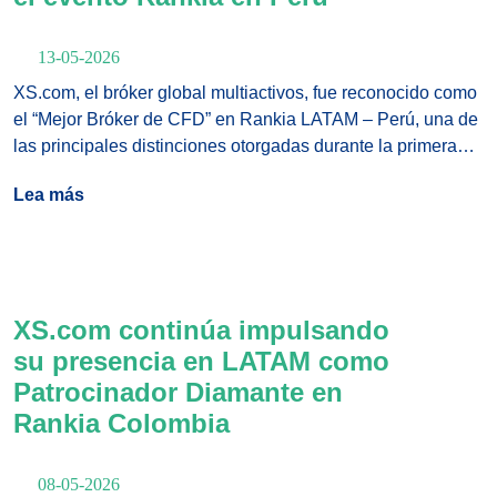
13-05-2026
XS.com, el bróker global multiactivos, fue reconocido como
el “Mejor Bróker de CFD” en Rankia LATAM – Perú, una de
las principales distinciones otorgadas durante la primera
parada de la serie de eventos de Rankia en América Latina
Lea más
para 2026.
XS.com continúa impulsando
su presencia en LATAM como
Patrocinador Diamante en
Rankia Colombia
08-05-2026