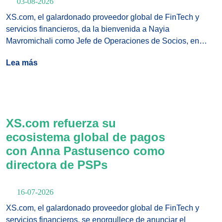
03-08-2026
XS.com, el galardonado proveedor global de FinTech y
servicios financieros, da la bienvenida a Nayia
Mavromichali como Jefe de Operaciones de Socios, en
reconocimiento a su amplia experiencia en el desarrollo de
Lea más
estructuras operativas eficientes, la mejora de las funciones
orientadas a los socios y el fortalecimiento de la prestación
de servicios en entornos internacionales complejos.
XS.com refuerza su
ecosistema global de pagos
con Anna Pastusenco como
directora de PSPs
16-07-2026
XS.com, el galardonado proveedor global de FinTech y
servicios financieros, se enorgullece de anunciar el