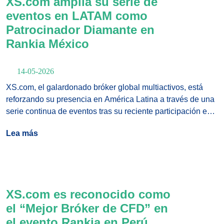
XS.com amplía su serie de
eventos en LATAM como
Patrocinador Diamante en
Rankia México
14-05-2026
XS.com, el galardonado bróker global multiactivos, está
reforzando su presencia en América Latina a través de una
serie continua de eventos tras su reciente participación en
Perú y Colombia, al unirse a Rankia México 2026 como
Lea más
Patrocinador Diamante.
XS.com es reconocido como
el “Mejor Bróker de CFD” en
el evento Rankia en Perú