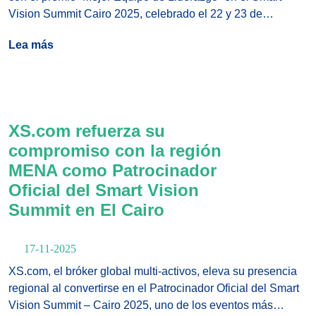
Vision Summit Cairo 2025, celebrado el 22 y 23 de
noviembre en The Nile Ritz-Carlton. Este reconocimiento
Lea más
refleja la fortaleza de un equipo directivo compuesto por
expertos internacionales, cada uno aportando
conocimientos especializados procedentes de distintas
regiones y sectores de la industria financiera global.
XS.com refuerza su
compromiso con la región
MENA como Patrocinador
Oficial del Smart Vision
Summit en El Cairo
17-11-2025
XS.com, el bróker global multi-activos, eleva su presencia
regional al convertirse en el Patrocinador Oficial del Smart
Vision Summit – Cairo 2025, uno de los eventos más