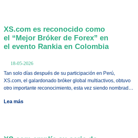
XS.com es reconocido como
el “Mejor Bróker de Forex” en
el evento Rankia en Colombia
18-05-2026
Tan solo días después de su participación en Perú,
XS.com, el galardonado bróker global multiactivos, obtuvo
otro importante reconocimiento, esta vez siendo nombrado
“Mejor Bróker de Forex” en Rankia Colombia 2026,
Lea más
mientras la actividad en América Latina continúa
intensificándose.