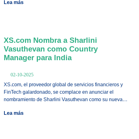
Lea más
inversionistas institucionales y brókers minoristas a los
servicios de liquidez premium de XS.com, integrando las
soluciones tecnológicas de FXCubic en el ecosistema de
distribución de liquidez de XS.com.
XS.com Nombra a Sharlini
Vasuthevan como Country
Manager para India
02-10-2025
XS.com, el proveedor global de servicios financieros y
FinTech galardonado, se complace en anunciar el
nombramiento de Sharlini Vasuthevan como su nueva
Country Manager para India. Este nombramiento refleja el
Lea más
compromiso del Grupo de ampliar su presencia en uno de
los mercados fintech de más rápido crecimiento en el
mundo y de ofrecer soluciones personalizadas para los
traders y socios en India.