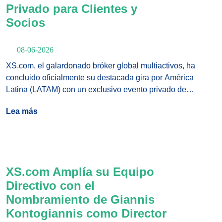
Privado para Clientes y
Socios
08-06-2026
XS.com, el galardonado bróker global multiactivos, ha
concluido oficialmente su destacada gira por América
Latina (LATAM) con un exclusivo evento privado de
múltiples etapas celebrado en el prestigioso Hotel
Lea más
InterContinental Medellín.
XS.com Amplía su Equipo
Directivo con el
Nombramiento de Giannis
Kontogiannis como Director