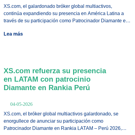
XS.com, el galardonado bróker global multiactivos,
continúa expandiendo su presencia en América Latina a
través de su participación como Patrocinador Diamante en
Rankia Colombia 2026, que se celebrará los días 15 y 16
Lea más
de mayo en el UPB Fórum en Medellín, Colombia.
XS.com refuerza su presencia
en LATAM con patrocinio
Diamante en Rankia Perú
04-05-2026
XS.com, el bróker global multiactivos galardonado, se
enorgullece de anunciar su participación como
Patrocinador Diamante en Rankia LATAM – Perú 2026,