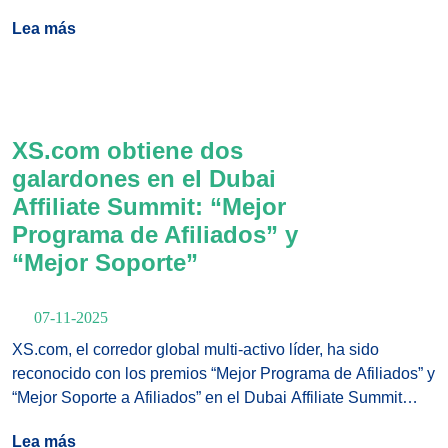
esperados de la región MENA para líderes en finanzas,
Lea más
inversión y tecnología financiera (fintech). El evento,
organizado por Smart Vision, se llevará a cabo los días 22 y
23 de noviembre de 2025 en el hotel Nile Ritz-Carlton de El
Cairo, reuniendo a visionarios e innovadores que están
dando forma al futuro de las finanzas digitales.
XS.com obtiene dos
galardones en el Dubai
Affiliate Summit: “Mejor
Programa de Afiliados” y
“Mejor Soporte”
07-11-2025
XS.com, el corredor global multi-activo líder, ha sido
reconocido con los premios “Mejor Programa de Afiliados” y
“Mejor Soporte a Afiliados” en el Dubai Affiliate Summit
2025, celebrado del 5 al 6 de noviembre de 2025 en The
Lea más
Ritz‑Carlton, Dubai International Financial Centre, centros