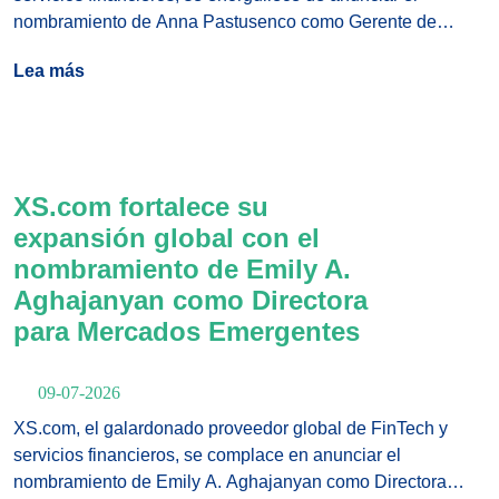
nombramiento de Anna Pastusenco como Gerente de
PSPs y Banca del Grupo, una incorporación estratégica
Lea más
que refuerza el compromiso del broker global con la
construcción de un ecosistema global de pagos resiliente,
escalable e innovador.
XS.com fortalece su
expansión global con el
nombramiento de Emily A.
Aghajanyan como Directora
para Mercados Emergentes
09-07-2026
XS.com, el galardonado proveedor global de FinTech y
servicios financieros, se complace en anunciar el
nombramiento de Emily A. Aghajanyan como Directora