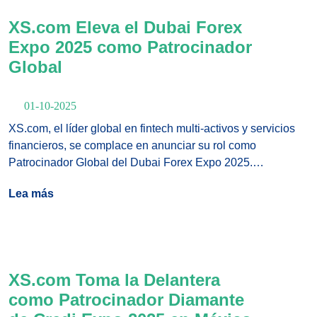
XS.com Eleva el Dubai Forex
Expo 2025 como Patrocinador
Global
01-10-2025
XS.com, el líder global en fintech multi-activos y servicios
financieros, se complace en anunciar su rol como
Patrocinador Global del Dubai Forex Expo 2025.
Organizado por HQMENA, el evento tendrá lugar los días 6
Lea más
y 7 de octubre en el Dubai World Trade Center.
XS.com Toma la Delantera
como Patrocinador Diamante