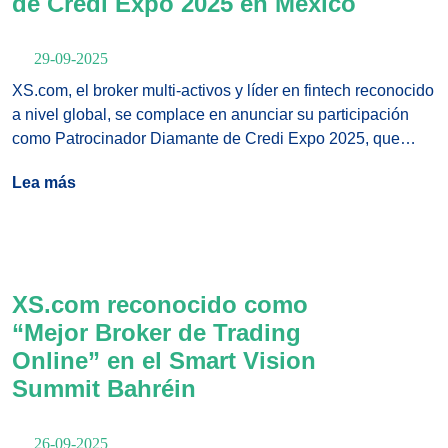
de Credi Expo 2025 en México
29-09-2025
XS.com, el broker multi-activos y líder en fintech reconocido
a nivel global, se complace en anunciar su participación
como Patrocinador Diamante de Credi Expo 2025, que
tendrá lugar los días 2 y 3 de octubre en el Poliforum León
Lea más
– Sala C1 en León, México.
XS.com reconocido como
“Mejor Broker de Trading
Online” en el Smart Vision
Summit Bahréin
26-09-2025