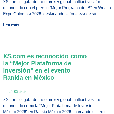
XS.com, el galardonado bróker global multiactivos, fue
reconocido con el premio “Mejor Programa de IB” en Wealth
Expo Colombia 2026, destacando la fortaleza de su
estructura para Introducing Brokers (IB) y el desarrollo de su
Lea más
red de socios.
XS.com es reconocido como
la “Mejor Plataforma de
Inversión” en el evento
Rankia en México
25-05-2026
XS.com, el galardonado bróker global multiactivos, fue
reconocido como la “Mejor Plataforma de Inversión –
México 2026” en Rankia México 2026, marcando su tercer