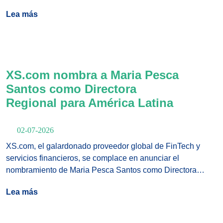
Regional para Mercados Emergentes, fortaleciendo aún
Lea más
más el equipo de liderazgo del broker global mientras
continúa expandiendo su presencia en regiones de alto
crecimiento alrededor del mundo.
XS.com nombra a Maria Pesca
Santos como Directora
Regional para América Latina
02-07-2026
XS.com, el galardonado proveedor global de FinTech y
servicios financieros, se complace en anunciar el
nombramiento de Maria Pesca Santos como Directora
Regional para LATAM, reforzando la estrategia de la
Lea más
compañía de fortalecer su equipo global de liderazgo con
ejecutivos regionales experimentados que aportan un
profundo conocimiento del mercado y capacidades de