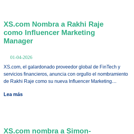
XS.com Nombra a Rakhi Raje
como Influencer Marketing
Manager
01-04-2026
XS.com, el galardonado proveedor global de FinTech y
servicios financieros, anuncia con orgullo el nombramiento
de Rakhi Raje como su nueva Influencer Marketing
Manager. Este nombramiento estratégico subraya el
Lea más
compromiso de la compañía con el fortalecimiento de su
presencia global de marca, la mejora del engagement
digital y la aceleración del crecimiento mediante estrategias
innovadoras impulsadas por influencers.
XS.com nombra a Simon-