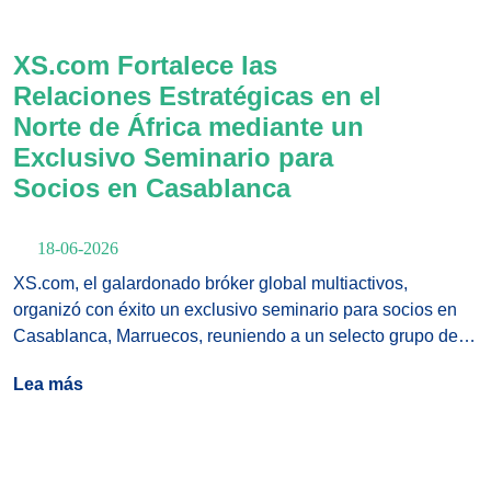
ejecución de nivel institucional.
XS.com Fortalece las
Relaciones Estratégicas en el
Norte de África mediante un
Exclusivo Seminario para
Socios en Casablanca
18-06-2026
XS.com, el galardonado bróker global multiactivos,
organizó con éxito un exclusivo seminario para socios en
Casablanca, Marruecos, reuniendo a un selecto grupo de
afiliados clave, socios estratégicos y profesionales de la
Lea más
industria financiera para un intercambio de alto nivel
centrado en la evolución de los mercados, la excelencia en
las asociaciones y el futuro del trading global.