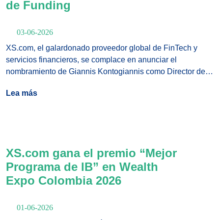
de Funding
03-06-2026
XS.com, el galardonado proveedor global de FinTech y
servicios financieros, se complace en anunciar el
nombramiento de Giannis Kontogiannis como Director de
Funding. Este nombramiento refleja el enfoque continuo del
Lea más
Grupo en fortalecer su infraestructura operativa, optimizar
las operaciones globales de pagos y ofrecer una
experiencia de funding fluida para los clientes en sus
mercados internacionales.
XS.com gana el premio “Mejor
Programa de IB” en Wealth
Expo Colombia 2026
01-06-2026