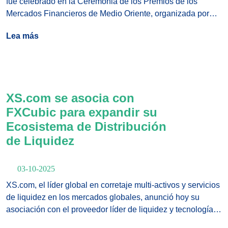
fue celebrado en la Ceremonia de los Premios de los
Mercados Financieros de Medio Oriente, organizada por
Smart Vision en el icónico Atlantis The Palm de Dubái, el 4
Lea más
de octubre. El bróker global multi-activos recibió tres
distinguidos premios, mostrando su impacto transformador
y liderazgo dentro de la industria financiera.
XS.com se asocia con
FXCubic para expandir su
Ecosistema de Distribución
de Liquidez
03-10-2025
XS.com, el líder global en corretaje multi-activos y servicios
de liquidez en los mercados globales, anunció hoy su
asociación con el proveedor líder de liquidez y tecnología
FXCubic. Esta colaboración ampliará el acceso de