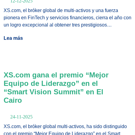
12-12-2025
XS.com, el bróker global de multi-activos y una fuerza
pionera en FinTech y servicios financieros, cierra el año con
un logro excepcional al obtener tres prestigiosos
reconocimientos en los “Traders Fair Annual Awards”:
Lea más
“Mejor Bróker Global de Multi-Activos”, “Mejor Bróker de
Multi-Activos – APAC” y “Mejor Bróker de Multi-Activos –
África”. Estos honores subrayan la excelencia sostenida de
la compañía, su alcance global y su compromiso con
ofrecer soluciones de trading innovadoras y confiables en
XS.com gana el premio “Mejor
múltiples regiones.
Equipo de Liderazgo” en el
“Smart Vision Summit” en El
Cairo
24-11-2025
XS.com, el bróker global multi-activos, ha sido distinguido
con el premio “Mejor Equipo de Liderazgo” en el Smart