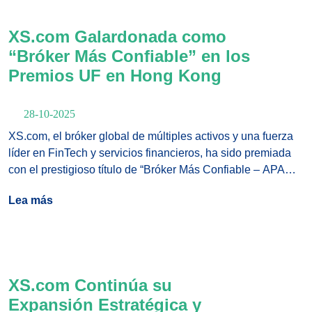
XS.com Galardonada como
“Bróker Más Confiable” en los
Premios UF en Hong Kong
28-10-2025
XS.com, el bróker global de múltiples activos y una fuerza
líder en FinTech y servicios financieros, ha sido premiada
con el prestigioso título de “Bróker Más Confiable – APAC
2025” en los Premios UF APAC, celebrados el 27 de
Lea más
octubre en el reconocido AsiaWorld-Expo (Salón 2) en
Hong Kong, China.
XS.com Continúa su
Expansión Estratégica y