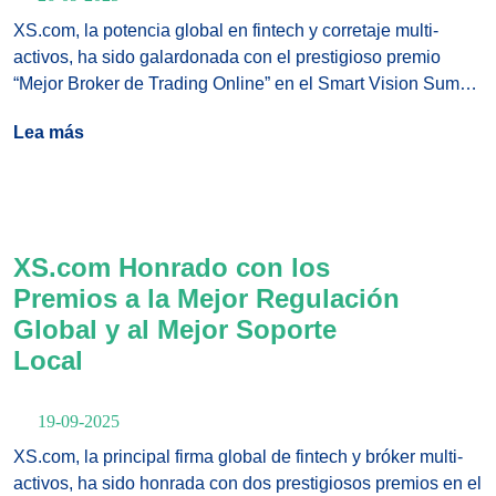
XS.com, la potencia global en fintech y corretaje multi-
activos, ha sido galardonada con el prestigioso premio
“Mejor Broker de Trading Online” en el Smart Vision Summit
Bahréin 2025, celebrado los días 24 y 25 de septiembre en
Lea más
el Crowne Plaza, Manama.
XS.com Honrado con los
Premios a la Mejor Regulación
Global y al Mejor Soporte
Local
19-09-2025
XS.com, la principal firma global de fintech y bróker multi-
activos, ha sido honrada con dos prestigiosos premios en el