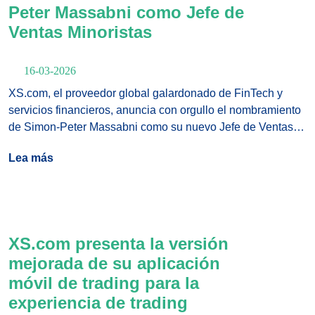
Peter Massabni como Jefe de
Ventas Minoristas
16-03-2026
XS.com, el proveedor global galardonado de FinTech y
servicios financieros, anuncia con orgullo el nombramiento
de Simon-Peter Massabni como su nuevo Jefe de Ventas
Minoristas. Este movimiento estratégico refuerza el
Lea más
compromiso de la empresa con la expansión minorista
global, la mejora del compromiso con los clientes y el
impulso de un liderazgo de ventas orientado al rendimiento.
XS.com presenta la versión
mejorada de su aplicación
móvil de trading para la
experiencia de trading