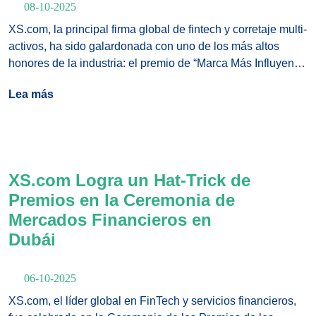
08-10-2025
XS.com, la principal firma global de fintech y corretaje multi-
activos, ha sido galardonada con uno de los más altos
honores de la industria: el premio de “Marca Más Influyente”
en el prestigioso Dubai Forex Expo 2025, organizado por
Lea más
HQMENA.
XS.com Logra un Hat-Trick de
Premios en la Ceremonia de
Mercados Financieros en
Dubái
06-10-2025
XS.com, el líder global en FinTech y servicios financieros,