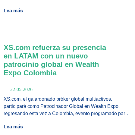
reconocimiento consecutivo dentro de la serie Rankia
Lea más
LATAM.
XS.com refuerza su presencia
en LATAM con un nuevo
patrocinio global en Wealth
Expo Colombia
22-05-2026
XS.com, el galardonado bróker global multiactivos,
participará como Patrocinador Global en Wealth Expo,
regresando esta vez a Colombia, evento programado para
los días 29 y 30 de mayo en el Hotel InterContinental en
Lea más
Medellín.