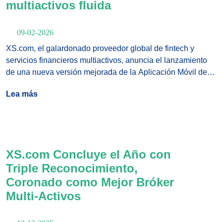
multiactivos fluida
09-02-2026
XS.com, el galardonado proveedor global de fintech y
servicios financieros multiactivos, anuncia el lanzamiento
de una nueva versión mejorada de la Aplicación Móvil de
Trading de XS.com, una plataforma diseñada para ofrecer
Lea más
una experiencia de trading profesional, segura y fluida a
nivel mundial.
XS.com Concluye el Año con
Triple Reconocimiento,
Coronado como Mejor Bróker
Multi-Activos