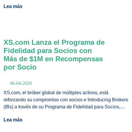
reforzando su presencia en eventos financieros clave en
Lea más
toda la región.
XS.com Lanza el Programa de
Fidelidad para Socios con
Más de $1M en Recompensas
por Socio
06-04-2026
XS.com, el bróker global de múltiples activos, está
reforzando su compromiso con socios e Introducing Brokers
(IBs) a través de su Programa de Fidelidad para Socios,
una iniciativa potente que recompensa a los socios con
Lea más
más de $1 millón en incentivos premium por socio.