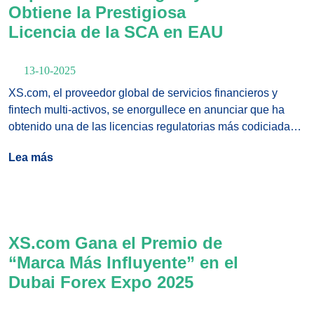
Obtiene la Prestigiosa
Licencia de la SCA en EAU
13-10-2025
XS.com, el proveedor global de servicios financieros y
fintech multi-activos, se enorgullece en anunciar que ha
obtenido una de las licencias regulatorias más codiciadas
de la Securities & Commodities Authority (SCA) de los
Lea más
Emiratos Árabes Unidos (EAU). Este logro marca un
momento histórico en el camino de crecimiento global del
grupo y fortalece significativamente su presencia en EAU,
uno de los principales centros financieros del mundo.
XS.com Gana el Premio de
“Marca Más Influyente” en el
Dubai Forex Expo 2025