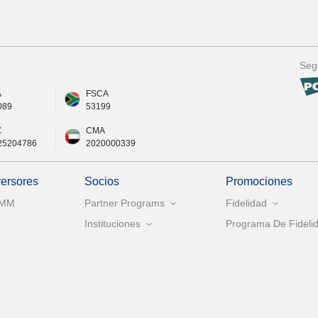
Seg
A
FSCA
089
53199
C
CMA
25204786
2020000339
versores
Socios
Promociones
AMM
Partner Programs
Fidelidad
Instituciones
Programa De Fidelid