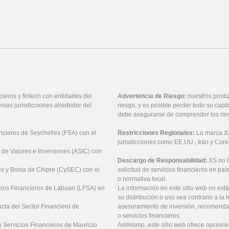
ieros y fintech con entidades del
Advertencia de Riesgo:
nuestros produ
rsas jurisdicciones alrededor del
riesgo, y es posible perder todo su cap
debe asegurarse de comprender los rie
ancieros de Seychelles (FSA) con el
Restricciones Regionales:
La marca XS 
jurisdicciones como EE.UU., Irán y Core
 de Valores e Inversiones (ASIC) con
Descargo de Responsabilidad:
XS no 
es y Bolsa de Chipre (CySEC) con el
solicitud de servicios financieros en pa
o normativa local.
icios Financieros de Labuan (LFSA) en
La información en este sitio web no está
su distribución o uso sea contrario a la 
ucta del Sector Financiero de
asesoramiento de inversión, recomendaci
o servicios financieros.
 Servicios Financieros de Mauricio
Asimismo, este sitio web ofrece opcione