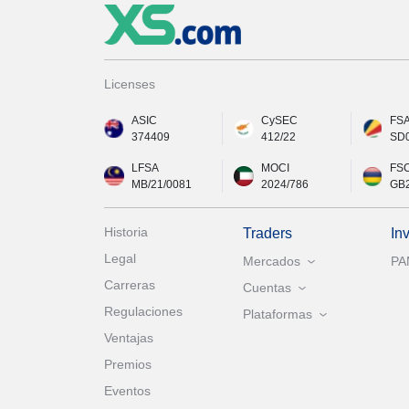
Licenses
ASIC
CySEC
FS
374409
412/22
SD
LFSA
MOCI
FS
MB/21/0081
2024/786
GB
Historia
Traders
In
Legal
Mercados
P
Carreras
Cuentas
Regulaciones
Plataformas
Ventajas
Premios
Eventos