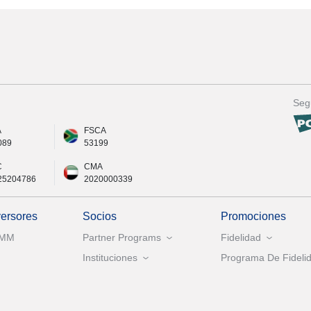
Seg
A
FSCA
089
53199
C
CMA
25204786
2020000339
versores
Socios
Promociones
AMM
Partner Programs
Fidelidad
Instituciones
Programa De Fidelid