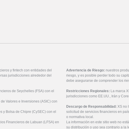
ieros y fintech con entidades del
Advertencia de Riesgo:
nuestros produ
rsas jurisdicciones alrededor del
riesgo, y es posible perder todo su cap
debe asegurarse de comprender los rie
ancieros de Seychelles (FSA) con el
Restricciones Regionales:
La marca XS 
jurisdicciones como EE.UU., Irán y Core
 de Valores e Inversiones (ASIC) con
Descargo de Responsabilidad:
XS no 
es y Bolsa de Chipre (CySEC) con el
solicitud de servicios financieros en pa
o normativa local.
icios Financieros de Labuan (LFSA) en
La información en este sitio web no está
su distribución o uso sea contrario a la 