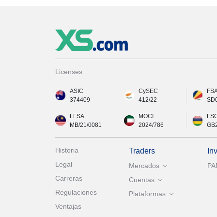
Licenses
ASIC
CySEC
FS
374409
412/22
SD
LFSA
MOCI
FS
MB/21/0081
2024/786
GB
Historia
Traders
In
Legal
Mercados
P
Carreras
Cuentas
Regulaciones
Plataformas
Ventajas