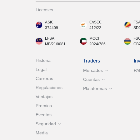
Licenses
ASIC
CySEC
FS
374409
412/22
SD
LFSA
MOCI
FS
MB/21/0081
2024/786
GB
Historia
Traders
In
Legal
Mercados
P
Carreras
Cuentas
Regulaciones
Plataformas
Ventajas
Premios
Eventos
Seguridad
Media