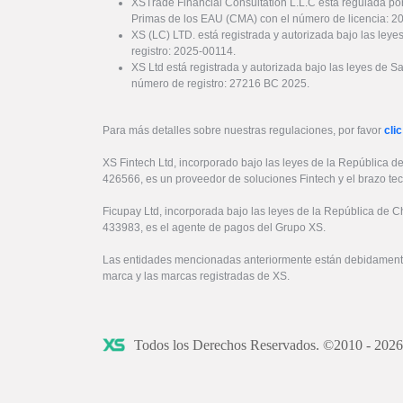
XSTrade Financial Consultation L.L.C está regulada por
Primas de los EAU (CMA) con el número de licencia: 
XS (LC) LTD. está registrada y autorizada bajo las ley
registro: 2025-00114.
XS Ltd está registrada y autorizada bajo las leyes de S
número de registro: 27216 BC 2025.
Para más detalles sobre nuestras regulaciones, por favor
clic
XS Fintech Ltd, incorporado bajo las leyes de la República d
426566, es un proveedor de soluciones Fintech y el brazo te
Ficupay Ltd, incorporada bajo las leyes de la República de C
433983, es el agente de pagos del Grupo XS.
Las entidades mencionadas anteriormente están debidamente
marca y las marcas registradas de XS.
Todos los Derechos Reservados. ©2010 - 202