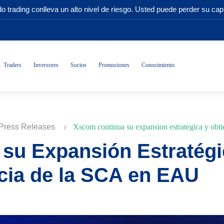
o trading conlleva un alto nivel de riesgo. Usted puede perder su capi
Traders
Inversores
Socios
Promociones
Conocimiento
Press Releases
Xscom continua su expansion estrategica y obtien
su Expansión Estratégic
ncia de la SCA en EAU