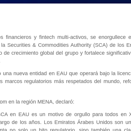
s financieros y fintech multi-activos, se enorgullec
e la Securities & Commodities Authority (SCA) de los 
de crecimiento global del grupo y fortalece significa
.
o una nueva entidad en EAU que operará bajo la licenci
os marcos regulatorios más respetados del mundo, re
com en la región MENA, declaró:
 SCA en EAU es un motivo de orgullo para todos en 
largo de los años. Los Emiratos Árabes Unidos son un 
senta no solo un hito regulatorio, sino también una c