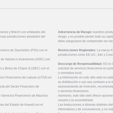
ieros y fintech con entidades del
Advertencia de Riesgo:
nuestros produ
rsas jurisdicciones alrededor del
riesgo, y es posible perder todo su cap
debe asegurarse de comprender los rie
ancieros de Seychelles (FSA) con el
Restricciones Regionales:
La marca XS 
jurisdicciones como EE.UU., Irán y Core
 de Valores e Inversiones (ASIC) con
Descargo de Responsabilidad:
XS no 
es y Bolsa de Chipre (CySEC) con el
solicitud de servicios financieros en pa
o normativa local.
icios Financieros de Labuan (LFSA) en
La información en este sitio web no está
su distribución o uso sea contrario a la 
ucta del Sector Financiero de
asesoramiento de inversión, recomendaci
o servicios financieros.
 Servicios Financieros de Mauricio
Asimismo, este sitio web ofrece opcione
usuario y la accesibilidad.
ias del Estado de Kuwait con el
Las traducciones a idiomas distintos de
informativos y de conveniencia, y no est