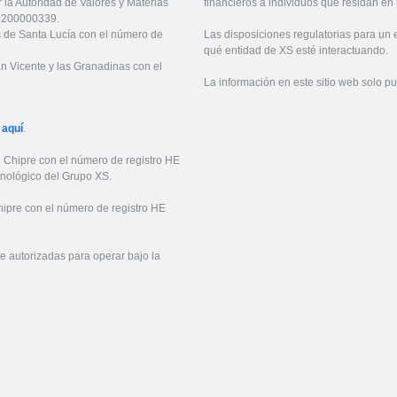
 la Autoridad de Valores y Materias
financieros a individuos que residan en 
20200000339.
es de Santa Lucía con el número de
Las disposiciones regulatorias para un
qué entidad de XS esté interactuando.
an Vicente y las Granadinas con el
La información en este sitio web solo p
 aquí
.
e Chipre con el número de registro HE
cnológico del Grupo XS.
hipre con el número de registro HE
 autorizadas para operar bajo la
6