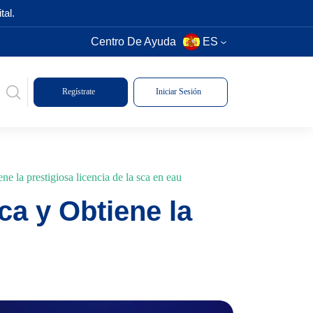
tal.
Centro De Ayuda
ES
Regístrate
Iniciar Sesión
e la prestigiosa licencia de la sca en eau
a y Obtiene la