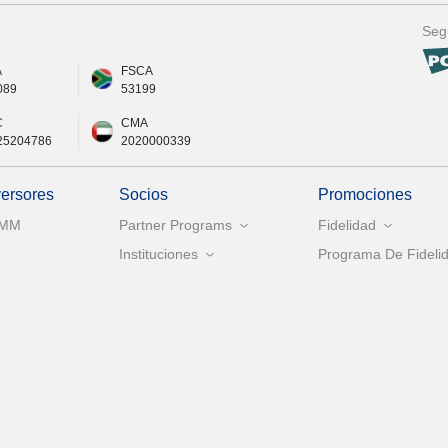
Seg
A
FSCA
089
53199
C
CMA
25204786
2020000339
versores
Socios
Promociones
AMM
Partner Programs
Fidelidad
Instituciones
Programa De Fidelid