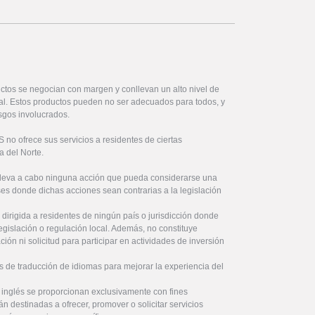
ctos se negocian con margen y conllevan un alto nivel de
ital. Estos productos pueden no ser adecuados para todos, y
sgos involucrados.
no ofrece sus servicios a residentes de ciertas
a del Norte.
lleva a cabo ninguna acción que pueda considerarse una
íses donde dichas acciones sean contrarias a la legislación
 dirigida a residentes de ningún país o jurisdicción donde
legislación o regulación local. Además, no constituye
ón ni solicitud para participar en actividades de inversión
s de traducción de idiomas para mejorar la experiencia del
l inglés se proporcionan exclusivamente con fines
án destinadas a ofrecer, promover o solicitar servicios