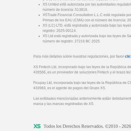
XS United está autorizada por las autoridades regulator
número de licencia: 513918.
XSTrade Financial Consultation L.L.C está regulada por
Primas de los EAU (CMA) con el número de licencia: 
XS (LC) LTD. está registrada y autorizada bajo las ley
registro: 2025-00114.
XS Ltd está registrada y autorizada bajo las leyes de S
número de registro: 27216 BC 2025.
Para más detalles sobre nuestras regulaciones, por favor
clic
XS Fintech Ltd, incorporado bajo las leyes de la República d
426566, es un proveedor de soluciones Fintech y el brazo te
Ficupay Ltd, incorporada bajo las leyes de la República de C
433983, es el agente de pagos del Grupo XS.
Las entidades mencionadas anteriormente están debidamente
marca y las marcas registradas de XS.
Todos los Derechos Reservados. ©2010 - 202