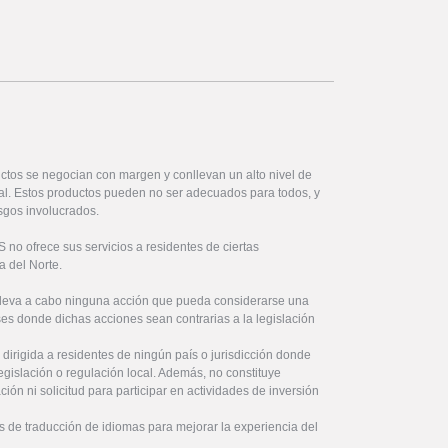
ctos se negocian con margen y conllevan un alto nivel de
ital. Estos productos pueden no ser adecuados para todos, y
sgos involucrados.
no ofrece sus servicios a residentes de ciertas
a del Norte.
lleva a cabo ninguna acción que pueda considerarse una
íses donde dichas acciones sean contrarias a la legislación
 dirigida a residentes de ningún país o jurisdicción donde
legislación o regulación local. Además, no constituye
ón ni solicitud para participar en actividades de inversión
s de traducción de idiomas para mejorar la experiencia del