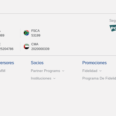
Seg
A
FSCA
089
53199
C
CMA
25204786
2020000339
versores
Socios
Promociones
AMM
Partner Programs
Fidelidad
Instituciones
Programa De Fidelid