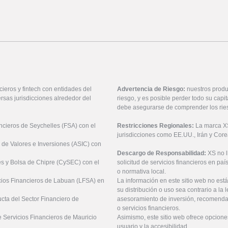
ieros y fintech con entidades del
Advertencia de Riesgo:
nuestros produ
rsas jurisdicciones alrededor del
riesgo, y es posible perder todo su cap
debe asegurarse de comprender los rie
ancieros de Seychelles (FSA) con el
Restricciones Regionales:
La marca XS 
jurisdicciones como EE.UU., Irán y Core
 de Valores e Inversiones (ASIC) con
Descargo de Responsabilidad:
XS no 
es y Bolsa de Chipre (CySEC) con el
solicitud de servicios financieros en pa
o normativa local.
icios Financieros de Labuan (LFSA) en
La información en este sitio web no está
su distribución o uso sea contrario a la 
ucta del Sector Financiero de
asesoramiento de inversión, recomendaci
o servicios financieros.
 Servicios Financieros de Mauricio
Asimismo, este sitio web ofrece opcione
usuario y la accesibilidad.