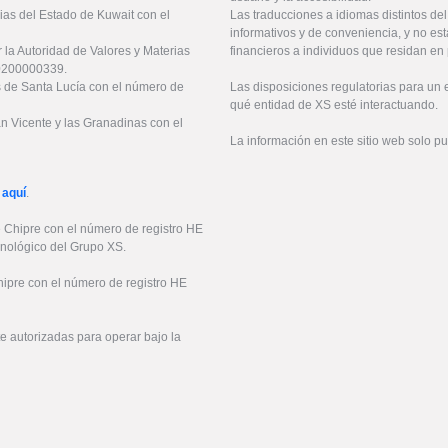
ias del Estado de Kuwait con el
Las traducciones a idiomas distintos de
informativos y de conveniencia, y no est
 la Autoridad de Valores y Materias
financieros a individuos que residan en 
20200000339.
es de Santa Lucía con el número de
Las disposiciones regulatorias para un
qué entidad de XS esté interactuando.
an Vicente y las Granadinas con el
La información en este sitio web solo p
 aquí
.
e Chipre con el número de registro HE
cnológico del Grupo XS.
hipre con el número de registro HE
 autorizadas para operar bajo la
6