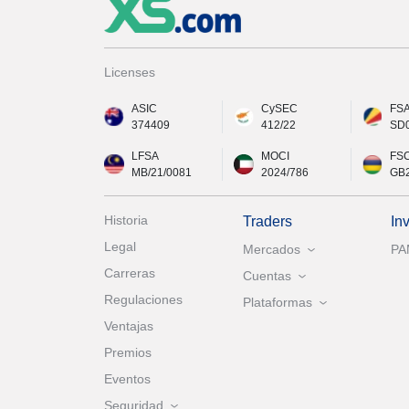
Licenses
ASIC
CySEC
FS
374409
412/22
SD
LFSA
MOCI
FS
MB/21/0081
2024/786
GB
Historia
Traders
In
Legal
Mercados
P
Carreras
Cuentas
Regulaciones
Plataformas
Ventajas
Premios
Eventos
Seguridad