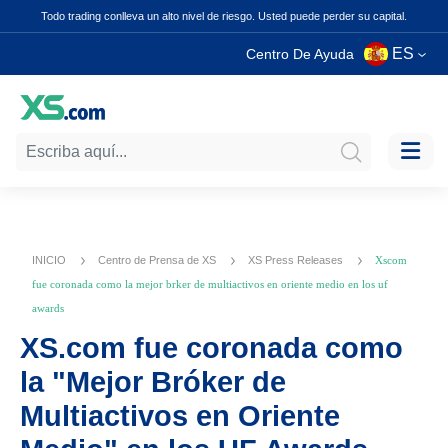
Todo trading conlleva un alto nivel de riesgo. Usted puede perder su capital.
ES
Centro De Ayuda
INICIO
Centro de Prensa de XS
XS Press Releases
Xscom
fue coronada como la mejor brker de multiactivos en oriente medio en los uf
awards
XS.com fue coronada como
la "Mejor Bróker de
Multiactivos en Oriente