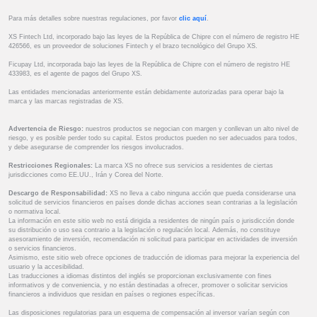
Para más detalles sobre nuestras regulaciones, por favor
clic aquí
.
XS Fintech Ltd, incorporado bajo las leyes de la República de Chipre con el número de registro HE
426566, es un proveedor de soluciones Fintech y el brazo tecnológico del Grupo XS.
Ficupay Ltd, incorporada bajo las leyes de la República de Chipre con el número de registro HE
433983, es el agente de pagos del Grupo XS.
Las entidades mencionadas anteriormente están debidamente autorizadas para operar bajo la
marca y las marcas registradas de XS.
Advertencia de Riesgo:
nuestros productos se negocian con margen y conllevan un alto nivel de
riesgo, y es posible perder todo su capital. Estos productos pueden no ser adecuados para todos,
y debe asegurarse de comprender los riesgos involucrados.
Restricciones Regionales:
La marca XS no ofrece sus servicios a residentes de ciertas
jurisdicciones como EE.UU., Irán y Corea del Norte.
Descargo de Responsabilidad:
XS no lleva a cabo ninguna acción que pueda considerarse una
solicitud de servicios financieros en países donde dichas acciones sean contrarias a la legislación
o normativa local.
La información en este sitio web no está dirigida a residentes de ningún país o jurisdicción donde
su distribución o uso sea contrario a la legislación o regulación local. Además, no constituye
asesoramiento de inversión, recomendación ni solicitud para participar en actividades de inversión
o servicios financieros.
Asimismo, este sitio web ofrece opciones de traducción de idiomas para mejorar la experiencia del
usuario y la accesibilidad.
Las traducciones a idiomas distintos del inglés se proporcionan exclusivamente con fines
informativos y de conveniencia, y no están destinadas a ofrecer, promover o solicitar servicios
financieros a individuos que residan en países o regiones específicas.
Las disposiciones regulatorias para un esquema de compensación al inversor varían según con