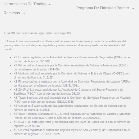
Herramientas De Trading
Programa De Fidelidad Partner
Recursos
XS & XS.com son marcas registradas del Grupo XS.
El Grupo XS es un proveedor multinacional de servicios financieros y fintech con entidades del
grupo y alianzas estratégicas reguladas y autorizadas en diversas jurisdicciones alrededor del
mundo.
XS Ltd está regulada por la Autoridad de Servicios Financieros de Seychelles (FSA) con el
número de licencia: (SD089).
XS Prime Ltd está regulada por la Comisión Australiana de Valores e Inversiones (ASIC)
con el número de licencia: (374409).
XS Markets Ltd está regulada por la Comisión de Valores y Bolsa de Chipre (CySEC) con
el número de licencia: (412/22).
XS Finance Ltd está regulada por la Autoridad de Servicios Financieros de Labuan (LFSA)
en Malasia con el número de licencia: MB/21/0081.
XS ZA (Pty) Ltd está regulada por la Autoridad de Conducta del Sector Financiero de
Sudáfrica (FSCA) con el número de licencia: 53199.
XS Trade Services Ltd está regulada por la Comisión de Servicios Financieros de Mauricio
(FSC) con el número de licencia: GB25204786.
XS United está autorizada por las autoridades regulatorias del Estado de Kuwait con el
número de licencia: 513918.
XSTrade Financial Consultation L.L.C está regulada por la Autoridad de Valores y Materias
Primas de los EAU (CMA) con el número de licencia: 20200000339.
XS (LC) LTD. está registrada y autorizada bajo las leyes de Santa Lucía con el número de
registro: 2025-00114.
XS Ltd está registrada y autorizada bajo las leyes de San Vicente y las Granadinas con el
número de registro: 27216 BC 2025.