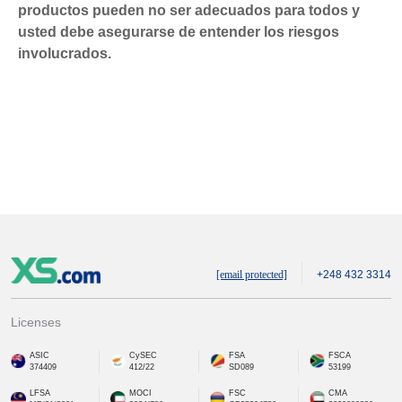
productos pueden no ser adecuados para todos y
usted debe asegurarse de entender los riesgos
involucrados.
[email protected]
+248 432 3314
Licenses
ASIC
CySEC
FSA
FSCA
374409
412/22
SD089
53199
LFSA
MOCI
FSC
CMA