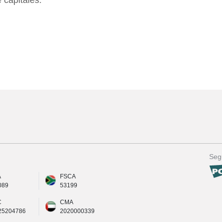
 capitales.
Seg
A
FSCA
089
53199
C
CMA
25204786
2020000339