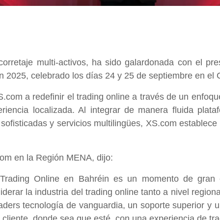
corretaje multi-activos, ha sido galardonada con el pr
in 2025, celebrado los días 24 y 25 de septiembre en e
.com a redefinir el trading online a través de un enfo
riencia localizada. Al integrar de manera fluida plata
sofisticadas y servicios multilingües, XS.com establece
com en la Región MENA, dijo:
 Trading Online en Bahréin es un momento de gran o
derar la industria del trading online tanto a nivel region
ders tecnología de vanguardia, un soporte superior y un 
 cliente, donde sea que esté, con una experiencia de tra