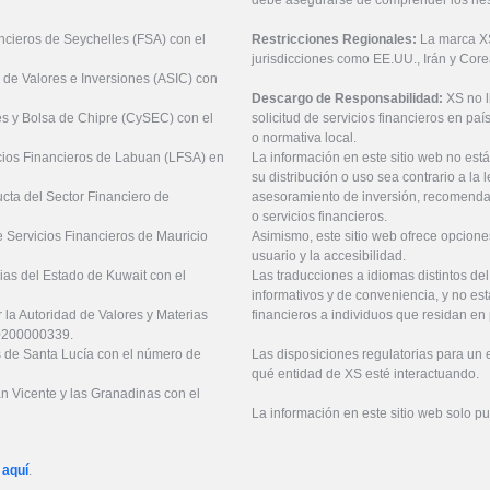
ancieros de Seychelles (FSA) con el
Restricciones Regionales:
La marca XS 
jurisdicciones como EE.UU., Irán y Core
 de Valores e Inversiones (ASIC) con
Descargo de Responsabilidad:
XS no 
es y Bolsa de Chipre (CySEC) con el
solicitud de servicios financieros en pa
o normativa local.
icios Financieros de Labuan (LFSA) en
La información en este sitio web no está
su distribución o uso sea contrario a la 
ucta del Sector Financiero de
asesoramiento de inversión, recomendaci
o servicios financieros.
 Servicios Financieros de Mauricio
Asimismo, este sitio web ofrece opcione
usuario y la accesibilidad.
ias del Estado de Kuwait con el
Las traducciones a idiomas distintos de
informativos y de conveniencia, y no est
 la Autoridad de Valores y Materias
financieros a individuos que residan en 
20200000339.
es de Santa Lucía con el número de
Las disposiciones regulatorias para un
qué entidad de XS esté interactuando.
an Vicente y las Granadinas con el
La información en este sitio web solo p
 aquí
.