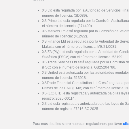
XS Ltd está regulada por la Autoridad de Servicios Fin
número de licencia: (SD089).
XS Prime Ltd está regulada por la Comisión Australiana
el número de licencia: (374409).
XS Markets Ltd está regulada por la Comisión de Valor
número de licencia: (412/22).
XS Finance Ltd está regulada por la Autoridad de Serv
Malasia con el número de licencia: MB/21/0081.
XS ZA (Pty) Ltd está regulada por la Autoridad de Cond
Sudáfrica (FSCA) con el número de licencia: 53199.
XS Trade Services Ltd está regulada por la Comisión de
(FSC) con el número de licencia: GB25204786.
XS United está autorizada por las autoridades regulator
número de licencia: 513918.
XSTrade Financial Consultation L.L.C está regulada por
Primas de los EAU (CMA) con el número de licencia: 
XS (LC) LTD. está registrada y autorizada bajo las ley
registro: 2025-00114.
XS Ltd está registrada y autorizada bajo las leyes de S
número de registro: 27216 BC 2025.
Para más detalles sobre nuestras regulaciones, por favor
clic