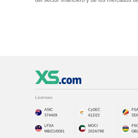
del sector financiero y de los mercados de
Licenses
ASIC
CySEC
FS
374409
412/22
SD
LFSA
MOCI
FS
MB/21/0081
2024/786
GB