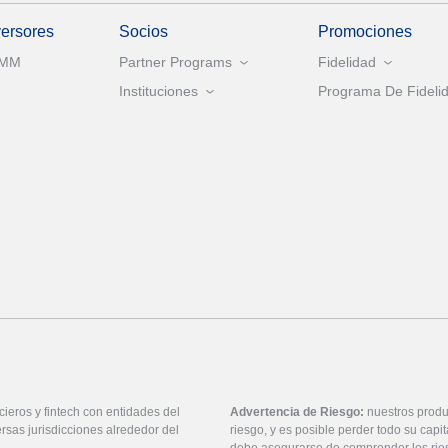
versores
Socios
Promociones
AMM
Partner Programs
Fidelidad
Instituciones
Programa De Fidelid
ieros y fintech con entidades del
Advertencia de Riesgo:
nuestros produ
rsas jurisdicciones alrededor del
riesgo, y es posible perder todo su cap
debe asegurarse de comprender los rie