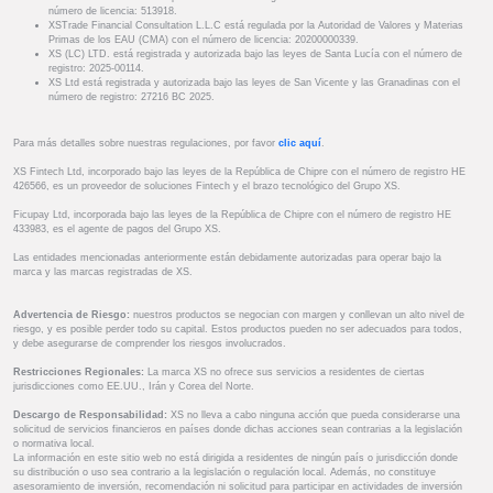
número de licencia: 513918.
XSTrade Financial Consultation L.L.C está regulada por la Autoridad de Valores y Materias
Primas de los EAU (CMA) con el número de licencia: 20200000339.
XS (LC) LTD. está registrada y autorizada bajo las leyes de Santa Lucía con el número de
registro: 2025-00114.
XS Ltd está registrada y autorizada bajo las leyes de San Vicente y las Granadinas con el
número de registro: 27216 BC 2025.
Para más detalles sobre nuestras regulaciones, por favor
clic aquí
.
XS Fintech Ltd, incorporado bajo las leyes de la República de Chipre con el número de registro HE
426566, es un proveedor de soluciones Fintech y el brazo tecnológico del Grupo XS.
Ficupay Ltd, incorporada bajo las leyes de la República de Chipre con el número de registro HE
433983, es el agente de pagos del Grupo XS.
Las entidades mencionadas anteriormente están debidamente autorizadas para operar bajo la
marca y las marcas registradas de XS.
Advertencia de Riesgo:
nuestros productos se negocian con margen y conllevan un alto nivel de
riesgo, y es posible perder todo su capital. Estos productos pueden no ser adecuados para todos,
y debe asegurarse de comprender los riesgos involucrados.
Restricciones Regionales:
La marca XS no ofrece sus servicios a residentes de ciertas
jurisdicciones como EE.UU., Irán y Corea del Norte.
Descargo de Responsabilidad:
XS no lleva a cabo ninguna acción que pueda considerarse una
solicitud de servicios financieros en países donde dichas acciones sean contrarias a la legislación
o normativa local.
La información en este sitio web no está dirigida a residentes de ningún país o jurisdicción donde
su distribución o uso sea contrario a la legislación o regulación local. Además, no constituye
asesoramiento de inversión, recomendación ni solicitud para participar en actividades de inversión