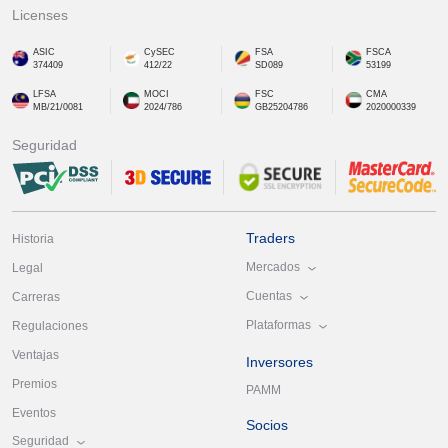
Licenses
ASIC
CySEC
FSA
FSCA
374409
412/22
SD089
53199
LFSA
MOCI
FSC
CMA
MB/21/0081
2024/786
GB25204786
2020000339
Seguridad
Traders
Historia
Mercados
Legal
Cuentas
Carreras
Plataformas
Regulaciones
Ventajas
Inversores
Premios
PAMM
Eventos
Socios
Seguridad