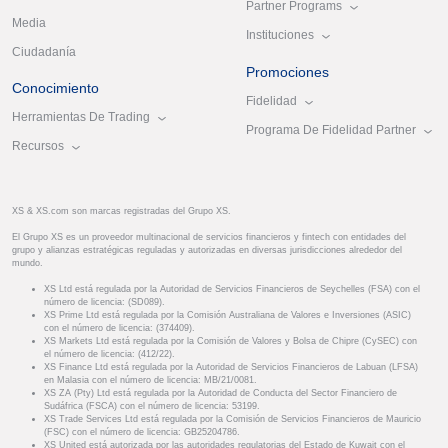
Partner Programs
Media
Instituciones
Ciudadanía
Promociones
Conocimiento
Fidelidad
Herramientas De Trading
Programa De Fidelidad Partner
Recursos
XS & XS.com son marcas registradas del Grupo XS.
El Grupo XS es un proveedor multinacional de servicios financieros y fintech con entidades del
grupo y alianzas estratégicas reguladas y autorizadas en diversas jurisdicciones alrededor del
mundo.
XS Ltd está regulada por la Autoridad de Servicios Financieros de Seychelles (FSA) con el
número de licencia: (SD089).
XS Prime Ltd está regulada por la Comisión Australiana de Valores e Inversiones (ASIC)
con el número de licencia: (374409).
XS Markets Ltd está regulada por la Comisión de Valores y Bolsa de Chipre (CySEC) con
el número de licencia: (412/22).
XS Finance Ltd está regulada por la Autoridad de Servicios Financieros de Labuan (LFSA)
en Malasia con el número de licencia: MB/21/0081.
XS ZA (Pty) Ltd está regulada por la Autoridad de Conducta del Sector Financiero de
Sudáfrica (FSCA) con el número de licencia: 53199.
XS Trade Services Ltd está regulada por la Comisión de Servicios Financieros de Mauricio
(FSC) con el número de licencia: GB25204786.
XS United está autorizada por las autoridades regulatorias del Estado de Kuwait con el