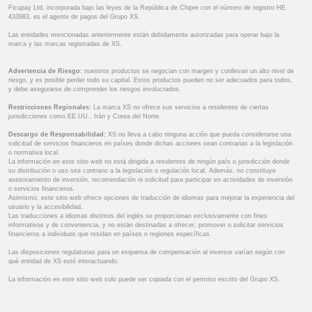
Ficupay Ltd, incorporada bajo las leyes de la República de Chipre con el número de registro HE
433983, es el agente de pagos del Grupo XS.
Las entidades mencionadas anteriormente están debidamente autorizadas para operar bajo la
marca y las marcas registradas de XS.
Advertencia de Riesgo:
nuestros productos se negocian con margen y conllevan un alto nivel de
riesgo, y es posible perder todo su capital. Estos productos pueden no ser adecuados para todos,
y debe asegurarse de comprender los riesgos involucrados.
Restricciones Regionales:
La marca XS no ofrece sus servicios a residentes de ciertas
jurisdicciones como EE.UU., Irán y Corea del Norte.
Descargo de Responsabilidad:
XS no lleva a cabo ninguna acción que pueda considerarse una
solicitud de servicios financieros en países donde dichas acciones sean contrarias a la legislación
o normativa local.
La información en este sitio web no está dirigida a residentes de ningún país o jurisdicción donde
su distribución o uso sea contrario a la legislación o regulación local. Además, no constituye
asesoramiento de inversión, recomendación ni solicitud para participar en actividades de inversión
o servicios financieros.
Asimismo, este sitio web ofrece opciones de traducción de idiomas para mejorar la experiencia del
usuario y la accesibilidad.
Las traducciones a idiomas distintos del inglés se proporcionan exclusivamente con fines
informativos y de conveniencia, y no están destinadas a ofrecer, promover o solicitar servicios
financieros a individuos que residan en países o regiones específicas.
Las disposiciones regulatorias para un esquema de compensación al inversor varían según con
qué entidad de XS esté interactuando.
La información en este sitio web solo puede ser copiada con el permiso escrito del Grupo XS.