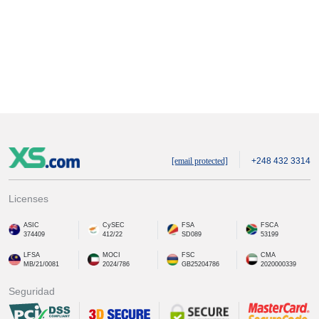
[email protected]
+248 432 3314
Licenses
ASIC
CySEC
FSA
FSCA
374409
412/22
SD089
53199
LFSA
MOCI
FSC
CMA
MB/21/0081
2024/786
GB25204786
2020000339
Seguridad