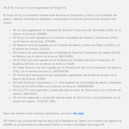
XS & XS.com son marcas registradas del Grupo XS.
El Grupo XS es un proveedor multinacional de servicios financieros y fintech con entidades del
grupo y alianzas estratégicas reguladas y autorizadas en diversas jurisdicciones alrededor del
mundo.
XS Ltd está regulada por la Autoridad de Servicios Financieros de Seychelles (FSA) con el
número de licencia: (SD089).
XS Prime Ltd está regulada por la Comisión Australiana de Valores e Inversiones (ASIC)
con el número de licencia: (374409).
XS Markets Ltd está regulada por la Comisión de Valores y Bolsa de Chipre (CySEC) con
el número de licencia: (412/22).
XS Finance Ltd está regulada por la Autoridad de Servicios Financieros de Labuan (LFSA)
en Malasia con el número de licencia: MB/21/0081.
XS ZA (Pty) Ltd está regulada por la Autoridad de Conducta del Sector Financiero de
Sudáfrica (FSCA) con el número de licencia: 53199.
XS Trade Services Ltd está regulada por la Comisión de Servicios Financieros de Mauricio
(FSC) con el número de licencia: GB25204786.
XS United está autorizada por las autoridades regulatorias del Estado de Kuwait con el
número de licencia: 513918.
XSTrade Financial Consultation L.L.C está regulada por la Autoridad de Valores y Materias
Primas de los EAU (CMA) con el número de licencia: 20200000339.
XS (LC) LTD. está registrada y autorizada bajo las leyes de Santa Lucía con el número de
registro: 2025-00114.
XS Ltd está registrada y autorizada bajo las leyes de San Vicente y las Granadinas con el
número de registro: 27216 BC 2025.
Para más detalles sobre nuestras regulaciones, por favor
clic aquí
.
XS Fintech Ltd, incorporado bajo las leyes de la República de Chipre con el número de registro HE
426566, es un proveedor de soluciones Fintech y el brazo tecnológico del Grupo XS.