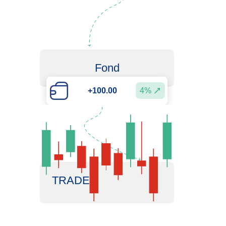
Fond
4%
+100.00
TRADEZ