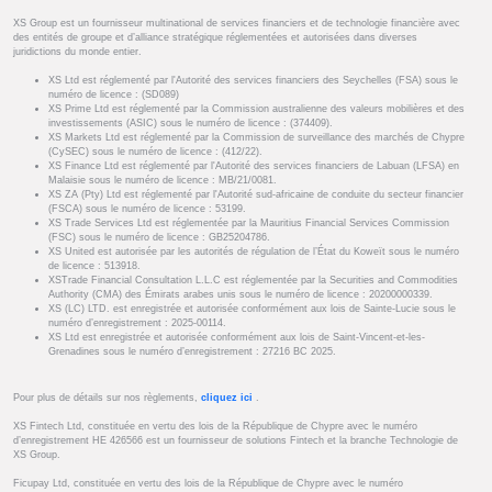
XS Group est un fournisseur multinational de services financiers et de technologie financière avec
des entités de groupe et d’alliance stratégique réglementées et autorisées dans diverses
juridictions du monde entier.
XS Ltd est réglementé par l'Autorité des services financiers des Seychelles (FSA) sous le
numéro de licence : (SD089)
XS Prime Ltd est réglementé par la Commission australienne des valeurs mobilières et des
investissements (ASIC) sous le numéro de licence : (374409).
XS Markets Ltd est réglementé par la Commission de surveillance des marchés de Chypre
(CySEC) sous le numéro de licence : (412/22).
XS Finance Ltd est réglementé par l'Autorité des services financiers de Labuan (LFSA) en
Malaisie sous le numéro de licence : MB/21/0081.
XS ZA (Pty) Ltd est réglementé par l'Autorité sud-africaine de conduite du secteur financier
(FSCA) sous le numéro de licence : 53199.
XS Trade Services Ltd est réglementée par la Mauritius Financial Services Commission
(FSC) sous le numéro de licence : GB25204786.
XS United est autorisée par les autorités de régulation de l’État du Koweït sous le numéro
de licence : 513918.
XSTrade Financial Consultation L.L.C est réglementée par la Securities and Commodities
Authority (CMA) des Émirats arabes unis sous le numéro de licence : 20200000339.
XS (LC) LTD. est enregistrée et autorisée conformément aux lois de Sainte-Lucie sous le
numéro d’enregistrement : 2025-00114.
XS Ltd est enregistrée et autorisée conformément aux lois de Saint-Vincent-et-les-
Grenadines sous le numéro d’enregistrement : 27216 BC 2025.
Pour plus de détails sur nos règlements,
cliquez ici
.
XS Fintech Ltd, constituée en vertu des lois de la République de Chypre avec le numéro
d’enregistrement HE 426566 est un fournisseur de solutions Fintech et la branche Technologie de
XS Group.
Ficupay Ltd, constituée en vertu des lois de la République de Chypre avec le numéro