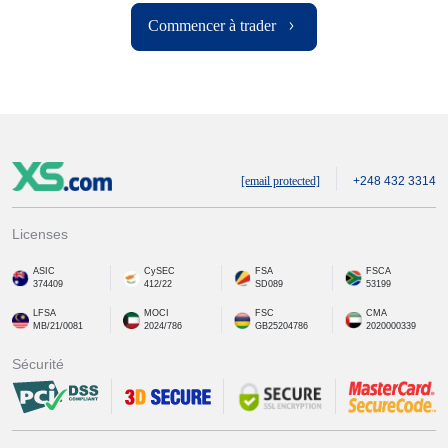
Commencer à trader
[email protected]
+248 432 3314
Licenses
ASIC
CySEC
FSA
FSCA
374409
412/22
SD089
53199
LFSA
MOCI
FSC
CMA
MB/21/0081
2024/786
GB25204786
2020000339
Sécurité