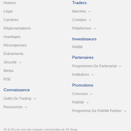
Traders
Histoire
Marchés
Légal
Comptes
Carrières
Plateformes
Réglementations
Avantages
Investisseurs
Récompenses
PAMM
Événements
Partenaires
Sécurité
Programmes De Partenariat
Media
Institutions
RSE
Promotions
Connaissance
Concours
Outils De Trading
Fidélité
Ressources
Programme De Fidélité Partner
XS & XS.com sont des marques commerciales de XS Group.