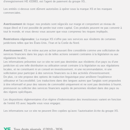
d’enregistrement HE 433983, est l’agent de paiement du groupe XS..
Les entités ci-dessus sont dûment autorisées à opérer sous la marque XS et les marques
commerciales.
Avertissement
de risque: nos produits sont négociés sur marge et comportent un niveau de
risque élevé et il est possible de perdre tout votre capital. Ces produits peuvent ne pas convenir à
tout le monde, et vous devez vous assurer que vous comprenez les risques impliqués.
Restrictions régionales:
La marque XS n’offre pas ses services aux résidents de certaines
juridictions telles que les États-Unis, l’Iran et la Corée du Nord.
Avertissement:
XS ne mène aucune action pouvant être considérée comme une sollicitation de
services financiers dans les pays où de telles actions seraient contraires à la législation ou aux
régulations locales.
Les informations présentes sur ce site ne sont pas destinées aux résidents d'un pays ou d'une
juridiction où une telle distribution ou utilisation serait contraire à la législation ou aux régulations
locales, et ne constituent ni un conseil en investissement, ni une recommandation, ni une
sollicitation pour participer à des services financiers ou à des activités d'investissement.
De plus, ce site propose des options de traduction linguistique pour améliorer l'expérience
utilisateur et l'accessibilité. Les traductions dans des langues autres que l'anglais sont proposées
à titre informatif et pour des raisons de commodité uniquement et ne sont pas destinées à fournir,
promouvoir ou solliciter des services financiers auprès de personnes résidant dans des pays ou
des régions spécifiques.
Les dispositions réglementaires d’un régime d’indemnisation des investisseurs varient en fonction
de l’entité XS avec laquelle vous vous engagez.
Les informations sur ce site ne peuvent être copiées qu’avec l’autorisation écrite du groupe XS.
Tous droits réservés. ©2010 - 2026