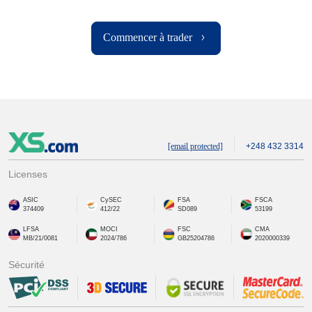
Commencer à trader
[email protected]
+248 432 3314
Licenses
ASIC
CySEC
FSA
FSCA
374409
412/22
SD089
53199
LFSA
MOCI
FSC
CMA
MB/21/0081
2024/786
GB25204786
2020000339
Sécurité