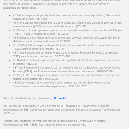
XS Group est un fournisseur multinational de services financiers et de technologie financière avec
des entités de groupe et d’alliance stratégique réglementées et autorisées dans diverses
juridictions du monde entier.
XS Ltd est réglementé par l'Autorité des services financiers des Seychelles (FSA) sous le
numéro de licence : (SD089)
XS Prime Ltd est réglementé par la Commission australienne des valeurs mobilières et des
investissements (ASIC) sous le numéro de licence : (374409).
XS Markets Ltd est réglementé par la Commission de surveillance des marchés de Chypre
(CySEC) sous le numéro de licence : (412/22).
XS Finance Ltd est réglementé par l'Autorité des services financiers de Labuan (LFSA) en
Malaisie sous le numéro de licence : MB/21/0081.
XS ZA (Pty) Ltd est réglementé par l'Autorité sud-africaine de conduite du secteur financier
(FSCA) sous le numéro de licence : 53199.
XS Trade Services Ltd est réglementée par la Mauritius Financial Services Commission
(FSC) sous le numéro de licence : GB25204786.
XS United est autorisée par les autorités de régulation de l’État du Koweït sous le numéro
de licence : 513918.
XSTrade Financial Consultation L.L.C est réglementée par la Securities and Commodities
Authority (CMA) des Émirats arabes unis sous le numéro de licence : 20200000339.
XS (LC) LTD. est enregistrée et autorisée conformément aux lois de Sainte-Lucie sous le
numéro d’enregistrement : 2025-00114.
XS Ltd est enregistrée et autorisée conformément aux lois de Saint-Vincent-et-les-
Grenadines sous le numéro d’enregistrement : 27216 BC 2025.
Pour plus de détails sur nos règlements,
cliquez ici
.
XS Fintech Ltd, constituée en vertu des lois de la République de Chypre avec le numéro
d’enregistrement HE 426566 est un fournisseur de solutions Fintech et la branche Technologie de
XS Group.
Ficupay Ltd, constituée en vertu des lois de la République de Chypre avec le numéro
d’enregistrement HE 433983, est l’agent de paiement du groupe XS..