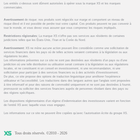
Les entités ci-dessus sont dûment autorisées à opérer sous la marque XS et les marques
commerciales.
Avertissement
de risque: nos produits sont négociés sur marge et comportent un niveau de
risque élevé et il est possible de perdre tout votre capital. Ces produits peuvent ne pas convenir à
tout le monde, et vous devez vous assurer que vous comprenez les risques impliqués.
Restrictions régionales:
La marque XS n’offre pas ses services aux résidents de certaines
juridictions telles que les États-Unis, l’Iran et la Corée du Nord.
Avertissement:
XS ne mène aucune action pouvant être considérée comme une sollicitation de
services financiers dans les pays où de telles actions seraient contraires à la législation ou aux
régulations locales.
Les informations présentes sur ce site ne sont pas destinées aux résidents d'un pays ou d'une
juridiction où une telle distribution ou utilisation serait contraire à la législation ou aux régulations
locales, et ne constituent ni un conseil en investissement, ni une recommandation, ni une
sollicitation pour participer à des services financiers ou à des activités d'investissement.
De plus, ce site propose des options de traduction linguistique pour améliorer l'expérience
utilisateur et l'accessibilité. Les traductions dans des langues autres que l'anglais sont proposées
à titre informatif et pour des raisons de commodité uniquement et ne sont pas destinées à fournir,
promouvoir ou solliciter des services financiers auprès de personnes résidant dans des pays ou
des régions spécifiques.
Les dispositions réglementaires d’un régime d’indemnisation des investisseurs varient en fonction
de l’entité XS avec laquelle vous vous engagez.
Les informations sur ce site ne peuvent être copiées qu’avec l’autorisation écrite du groupe XS.
Tous droits réservés. ©2010 - 2026