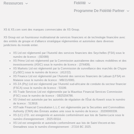
Fidélité
Ressources
Programme De Fidélité Partner
XS & XS.com sont des marques commerciales de XS Group.
XS Group est un fournisseur multinational de services financiers et de technologie financière avec
des entités de groupe et d’alliance stratégique réglementées et autorisées dans diverses
juridictions du monde entier.
XS Ltd est réglementé par l'Autorité des services financiers des Seychelles (FSA) sous le
numéro de licence : (SD089)
XS Prime Ltd est réglementé par la Commission australienne des valeurs mobilières et des
investissements (ASIC) sous le numéro de licence : (374409).
XS Markets Ltd est réglementé par la Commission de surveillance des marchés de Chypre
(CySEC) sous le numéro de licence : (412/22).
XS Finance Ltd est réglementé par l'Autorité des services financiers de Labuan (LFSA) en
Malaisie sous le numéro de licence : MB/21/0081.
XS ZA (Pty) Ltd est réglementé par l'Autorité sud-africaine de conduite du secteur financier
(FSCA) sous le numéro de licence : 53199.
XS Trade Services Ltd est réglementée par la Mauritius Financial Services Commission
(FSC) sous le numéro de licence : GB25204786.
XS United est autorisée par les autorités de régulation de l’État du Koweït sous le numéro
de licence : 513918.
XSTrade Financial Consultation L.L.C est réglementée par la Securities and Commodities
Authority (CMA) des Émirats arabes unis sous le numéro de licence : 20200000339.
XS (LC) LTD. est enregistrée et autorisée conformément aux lois de Sainte-Lucie sous le
numéro d’enregistrement : 2025-00114.
XS Ltd est enregistrée et autorisée conformément aux lois de Saint-Vincent-et-les-
Grenadines sous le numéro d’enregistrement : 27216 BC 2025.