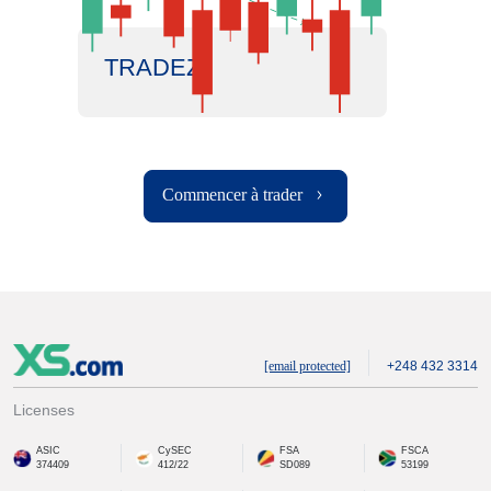
TRADEZ
Commencer à trader
[email protected]
+248 432 3314
Licenses
ASIC
CySEC
FSA
FSCA
374409
412/22
SD089
53199