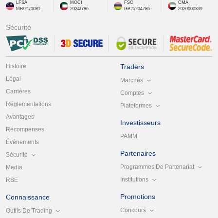
LFSA
MOCI
FSC
CMA
MB/21/0081
2024/786
GB25204786
2020000339
Sécurité
Histoire
Traders
Légal
Marchés
Carrières
Comptes
Réglementations
Plateformes
Avantages
Investisseurs
Récompenses
PAMM
Événements
Partenaires
Sécurité
Programmes De Partenariat
Media
Institutions
RSE
Promotions
Connaissance
Concours
Outils De Trading