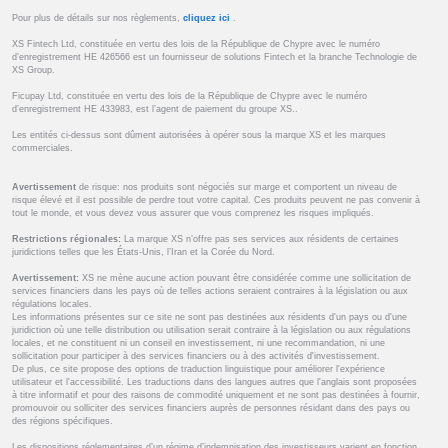
Pour plus de détails sur nos règlements,
cliquez ici
.
XS Fintech Ltd, constituée en vertu des lois de la République de Chypre avec le numéro
d’enregistrement HE 426566 est un fournisseur de solutions Fintech et la branche Technologie de
XS Group.
Ficupay Ltd, constituée en vertu des lois de la République de Chypre avec le numéro
d’enregistrement HE 433983, est l’agent de paiement du groupe XS..
Les entités ci-dessus sont dûment autorisées à opérer sous la marque XS et les marques
commerciales.
Avertissement
de risque: nos produits sont négociés sur marge et comportent un niveau de
risque élevé et il est possible de perdre tout votre capital. Ces produits peuvent ne pas convenir à
tout le monde, et vous devez vous assurer que vous comprenez les risques impliqués.
Restrictions régionales:
La marque XS n’offre pas ses services aux résidents de certaines
juridictions telles que les États-Unis, l’Iran et la Corée du Nord.
Avertissement:
XS ne mène aucune action pouvant être considérée comme une sollicitation de
services financiers dans les pays où de telles actions seraient contraires à la législation ou aux
régulations locales.
Les informations présentes sur ce site ne sont pas destinées aux résidents d'un pays ou d'une
juridiction où une telle distribution ou utilisation serait contraire à la législation ou aux régulations
locales, et ne constituent ni un conseil en investissement, ni une recommandation, ni une
sollicitation pour participer à des services financiers ou à des activités d'investissement.
De plus, ce site propose des options de traduction linguistique pour améliorer l'expérience
utilisateur et l'accessibilité. Les traductions dans des langues autres que l'anglais sont proposées
à titre informatif et pour des raisons de commodité uniquement et ne sont pas destinées à fournir,
promouvoir ou solliciter des services financiers auprès de personnes résidant dans des pays ou
des régions spécifiques.
Les dispositions réglementaires d’un régime d’indemnisation des investisseurs varient en fonction