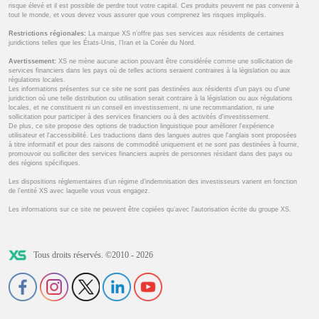
risque élevé et il est possible de perdre tout votre capital. Ces produits peuvent ne pas convenir à
tout le monde, et vous devez vous assurer que vous comprenez les risques impliqués.
Restrictions régionales:
La marque XS n’offre pas ses services aux résidents de certaines
juridictions telles que les États-Unis, l’Iran et la Corée du Nord.
Avertissement:
XS ne mène aucune action pouvant être considérée comme une sollicitation de
services financiers dans les pays où de telles actions seraient contraires à la législation ou aux
régulations locales.
Les informations présentes sur ce site ne sont pas destinées aux résidents d'un pays ou d'une
juridiction où une telle distribution ou utilisation serait contraire à la législation ou aux régulations
locales, et ne constituent ni un conseil en investissement, ni une recommandation, ni une
sollicitation pour participer à des services financiers ou à des activités d'investissement.
De plus, ce site propose des options de traduction linguistique pour améliorer l'expérience
utilisateur et l'accessibilité. Les traductions dans des langues autres que l'anglais sont proposées
à titre informatif et pour des raisons de commodité uniquement et ne sont pas destinées à fournir,
promouvoir ou solliciter des services financiers auprès de personnes résidant dans des pays ou
des régions spécifiques.
Les dispositions réglementaires d’un régime d’indemnisation des investisseurs varient en fonction
de l’entité XS avec laquelle vous vous engagez.
Les informations sur ce site ne peuvent être copiées qu’avec l’autorisation écrite du groupe XS.
Tous droits réservés. ©2010 - 2026