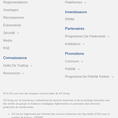
Plateformes
Réglementations
Avantages
Investisseurs
Récompenses
PAMM
Événements
Partenaires
Sécurité
Programmes De Partenariat
Media
Institutions
RSE
Promotions
Connaissance
Concours
Outils De Trading
Fidélité
Ressources
Programme De Fidélité Partner
XS & XS.com sont des marques commerciales de XS Group.
XS Group est un fournisseur multinational de services financiers et de technologie financière avec
des entités de groupe et d’alliance stratégique réglementées et autorisées dans diverses
juridictions du monde entier.
XS Ltd est réglementé par l'Autorité des services financiers des Seychelles (FSA) sous le
numéro de licence : (SD089)