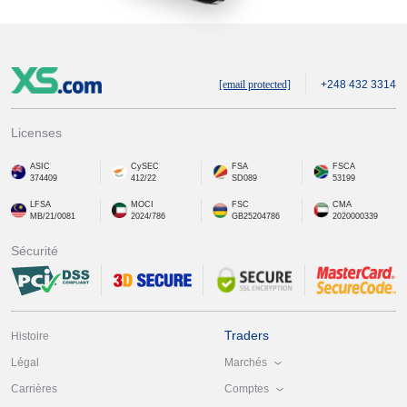
[email protected]
+248 432 3314
Licenses
ASIC
CySEC
FSA
FSCA
374409
412/22
SD089
53199
LFSA
MOCI
FSC
CMA
MB/21/0081
2024/786
GB25204786
2020000339
Sécurité
Traders
Histoire
Marchés
Légal
Comptes
Carrières