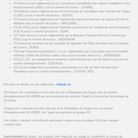
XS Prime Ltd est réglementé par la Commission australienne des valeurs mobilières et des
investissements (ASIC) sous le numéro de licence : (374409).
XS Markets Ltd est réglementé par la Commission de surveillance des marchés de Chypre
(CySEC) sous le numéro de licence : (412/22).
XS Finance Ltd est réglementé par l'Autorité des services financiers de Labuan (LFSA) en
Malaisie sous le numéro de licence : MB/21/0081.
XS ZA (Pty) Ltd est réglementé par l'Autorité sud-africaine de conduite du secteur financier
(FSCA) sous le numéro de licence : 53199.
XS Trade Services Ltd est réglementée par la Mauritius Financial Services Commission
(FSC) sous le numéro de licence : GB25204786.
XS United est autorisée par les autorités de régulation de l’État du Koweït sous le numéro
de licence : 513918.
XSTrade Financial Consultation L.L.C est réglementée par la Securities and Commodities
Authority (CMA) des Émirats arabes unis sous le numéro de licence : 20200000339.
XS (LC) LTD. est enregistrée et autorisée conformément aux lois de Sainte-Lucie sous le
numéro d’enregistrement : 2025-00114.
XS Ltd est enregistrée et autorisée conformément aux lois de Saint-Vincent-et-les-
Grenadines sous le numéro d’enregistrement : 27216 BC 2025.
Pour plus de détails sur nos règlements,
cliquez ici
.
XS Fintech Ltd, constituée en vertu des lois de la République de Chypre avec le numéro
d’enregistrement HE 426566 est un fournisseur de solutions Fintech et la branche Technologie de
XS Group.
Ficupay Ltd, constituée en vertu des lois de la République de Chypre avec le numéro
d’enregistrement HE 433983, est l’agent de paiement du groupe XS..
Les entités ci-dessus sont dûment autorisées à opérer sous la marque XS et les marques
commerciales.
Avertissement
de risque: nos produits sont négociés sur marge et comportent un niveau de