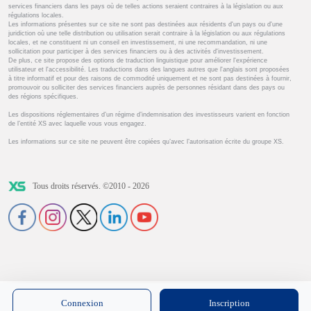
services financiers dans les pays où de telles actions seraient contraires à la législation ou aux
régulations locales.
Les informations présentes sur ce site ne sont pas destinées aux résidents d'un pays ou d'une
juridiction où une telle distribution ou utilisation serait contraire à la législation ou aux régulations
locales, et ne constituent ni un conseil en investissement, ni une recommandation, ni une
sollicitation pour participer à des services financiers ou à des activités d'investissement.
De plus, ce site propose des options de traduction linguistique pour améliorer l'expérience
utilisateur et l'accessibilité. Les traductions dans des langues autres que l'anglais sont proposées
à titre informatif et pour des raisons de commodité uniquement et ne sont pas destinées à fournir,
promouvoir ou solliciter des services financiers auprès de personnes résidant dans des pays ou
des régions spécifiques.
Les dispositions réglementaires d’un régime d’indemnisation des investisseurs varient en fonction
de l’entité XS avec laquelle vous vous engagez.
Les informations sur ce site ne peuvent être copiées qu’avec l’autorisation écrite du groupe XS.
Tous droits réservés. ©2010 - 2026
Connexion
Inscription