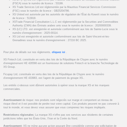
(FSCA) sous le numéro de licence : 53199.
XS Trade Services Ltd est réglementée par la Mauritius Financial Services Commission
(FSC) sous le numéro de licence : GB25204786.
XS United est autorisée par les autorités de régulation de l’État du Koweït sous le numéro
de licence : 513918.
XSTrade Financial Consultation L.L.C est réglementée par la Securities and Commodities
Authority (CMA) des Émirats arabes unis sous le numéro de licence : 20200000339.
XS (LC) LTD. est enregistrée et autorisée conformément aux lois de Sainte-Lucie sous le
numéro d’enregistrement : 2025-00114.
XS Ltd est enregistrée et autorisée conformément aux lois de Saint-Vincent-et-les-
Grenadines sous le numéro d’enregistrement : 27216 BC 2025.
Pour plus de détails sur nos règlements,
cliquez ici
.
XS Fintech Ltd, constituée en vertu des lois de la République de Chypre avec le numéro
d’enregistrement HE 426566 est un fournisseur de solutions Fintech et la branche Technologie de
XS Group.
Ficupay Ltd, constituée en vertu des lois de la République de Chypre avec le numéro
d’enregistrement HE 433983, est l’agent de paiement du groupe XS..
Les entités ci-dessus sont dûment autorisées à opérer sous la marque XS et les marques
commerciales.
Avertissement
de risque: nos produits sont négociés sur marge et comportent un niveau de
risque élevé et il est possible de perdre tout votre capital. Ces produits peuvent ne pas convenir à
tout le monde, et vous devez vous assurer que vous comprenez les risques impliqués.
Restrictions régionales:
La marque XS n’offre pas ses services aux résidents de certaines
juridictions telles que les États-Unis, l’Iran et la Corée du Nord.
Avertissement:
XS ne mène aucune action pouvant être considérée comme une sollicitation de