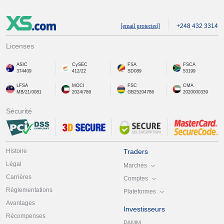
[email protected]
+248 432 3314
Licenses
ASIC
CySEC
FSA
FSCA
374409
412/22
SD089
53199
LFSA
MOCI
FSC
CMA
MB/21/0081
2024/786
GB25204786
2020000339
Sécurité
Histoire
Traders
Légal
Marchés
Carrières
Comptes
Réglementations
Plateformes
Avantages
Investisseurs
Récompenses
PAMM