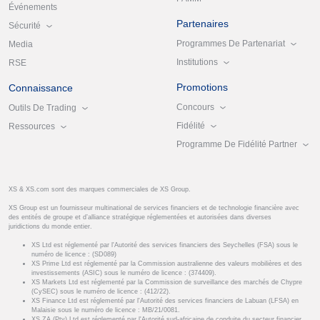
Événements
Partenaires
Sécurité
Programmes De Partenariat
Media
Institutions
RSE
Promotions
Connaissance
Concours
Outils De Trading
Fidélité
Ressources
Programme De Fidélité Partner
XS & XS.com sont des marques commerciales de XS Group.
XS Group est un fournisseur multinational de services financiers et de technologie financière avec
des entités de groupe et d’alliance stratégique réglementées et autorisées dans diverses
juridictions du monde entier.
XS Ltd est réglementé par l'Autorité des services financiers des Seychelles (FSA) sous le
numéro de licence : (SD089)
XS Prime Ltd est réglementé par la Commission australienne des valeurs mobilières et des
investissements (ASIC) sous le numéro de licence : (374409).
XS Markets Ltd est réglementé par la Commission de surveillance des marchés de Chypre
(CySEC) sous le numéro de licence : (412/22).
XS Finance Ltd est réglementé par l'Autorité des services financiers de Labuan (LFSA) en
Malaisie sous le numéro de licence : MB/21/0081.
XS ZA (Pty) Ltd est réglementé par l'Autorité sud-africaine de conduite du secteur financier