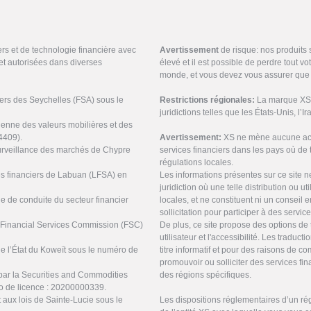
ers et de technologie financière avec
Avertissement
de risque: nos produits
et autorisées dans diverses
élevé et il est possible de perdre tout v
monde, et vous devez vous assurer que 
ciers des Seychelles (FSA) sous le
Restrictions régionales:
La marque XS n
juridictions telles que les États-Unis, l’I
ienne des valeurs mobilières et des
4409).
Avertissement:
XS ne mène aucune acti
urveillance des marchés de Chypre
services financiers dans les pays où de t
régulations locales.
ces financiers de Labuan (LFSA) en
Les informations présentes sur ce site 
juridiction où une telle distribution ou ut
ne de conduite du secteur financier
locales, et ne constituent ni un conseil
sollicitation pour participer à des servic
s Financial Services Commission (FSC)
De plus, ce site propose des options de 
utilisateur et l'accessibilité. Les tradu
de l’État du Koweït sous le numéro de
titre informatif et pour des raisons de 
promouvoir ou solliciter des services f
par la Securities and Commodities
des régions spécifiques.
o de licence : 20200000339.
 aux lois de Sainte-Lucie sous le
Les dispositions réglementaires d’un ré