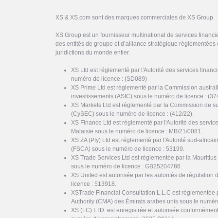
XS & XS.com sont des marques commerciales de XS Group.
XS Group est un fournisseur multinational de services financi
des entités de groupe et d’alliance stratégique réglementées 
juridictions du monde entier.
XS Ltd est réglementé par l'Autorité des services finan
numéro de licence : (SD089)
XS Prime Ltd est réglementé par la Commission austral
investissements (ASIC) sous le numéro de licence : (37
XS Markets Ltd est réglementé par la Commission de s
(CySEC) sous le numéro de licence : (412/22).
XS Finance Ltd est réglementé par l'Autorité des servi
Malaisie sous le numéro de licence : MB/21/0081.
XS ZA (Pty) Ltd est réglementé par l'Autorité sud-africai
(FSCA) sous le numéro de licence : 53199.
XS Trade Services Ltd est réglementée par la Mauritiu
sous le numéro de licence : GB25204786.
XS United est autorisée par les autorités de régulation 
licence : 513918.
XSTrade Financial Consultation L.L.C est réglementée 
Authority (CMA) des Émirats arabes unis sous le numér
XS (LC) LTD. est enregistrée et autorisée conformément