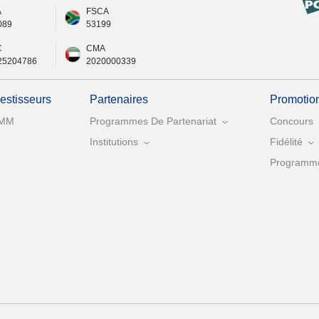
A
FSCA
089
53199
C
CMA
25204786
2020000339
vestisseurs
Partenaires
Promotio
MM
Programmes De Partenariat
Concours
Institutions
Fidélité
Programme 