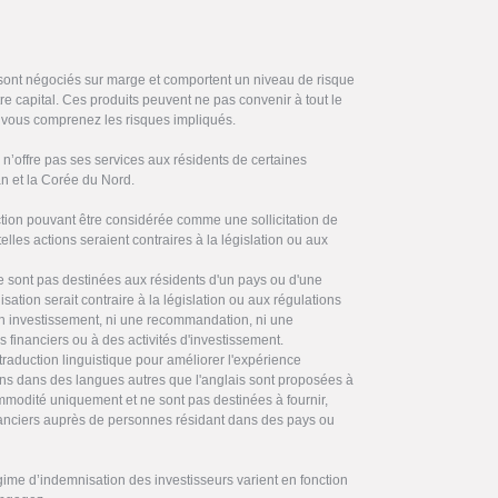
 sont négociés sur marge et comportent un niveau de risque
otre capital. Ces produits peuvent ne pas convenir à tout le
vous comprenez les risques impliqués.
’offre pas ses services aux résidents de certaines
ran et la Corée du Nord.
on pouvant être considérée comme une sollicitation de
elles actions seraient contraires à la législation ou aux
ne sont pas destinées aux résidents d'un pays ou d'une
ilisation serait contraire à la législation ou aux régulations
 en investissement, ni une recommandation, ni une
es financiers ou à des activités d'investissement.
traduction linguistique pour améliorer l'expérience
ctions dans des langues autres que l'anglais sont proposées à
commodité uniquement et ne sont pas destinées à fournir,
inanciers auprès de personnes résidant dans des pays ou
gime d’indemnisation des investisseurs varient en fonction