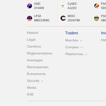
ASIC
CySEC
FS
374409
412/22
SD
LFSA
MOCI
FS
MB/21/0081
2024/786
GB
Histoire
Traders
In
Légal
Marchés
PA
Carrières
Comptes
Réglementations
Plateformes
Avantages
Récompenses
Événements
Sécurité
Media
RSE