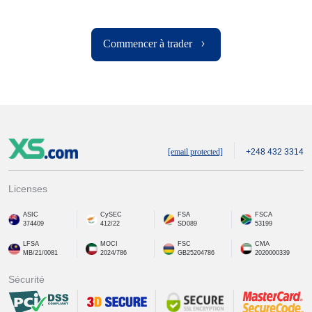
Commencer à trader
[email protected]
+248 432 3314
Licenses
ASIC
CySEC
FSA
FSCA
374409
412/22
SD089
53199
LFSA
MOCI
FSC
CMA
MB/21/0081
2024/786
GB25204786
2020000339
Sécurité