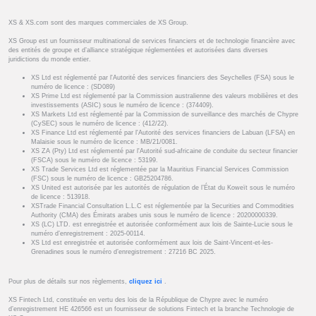
XS & XS.com sont des marques commerciales de XS Group.
XS Group est un fournisseur multinational de services financiers et de technologie financière avec
des entités de groupe et d’alliance stratégique réglementées et autorisées dans diverses
juridictions du monde entier.
XS Ltd est réglementé par l'Autorité des services financiers des Seychelles (FSA) sous le
numéro de licence : (SD089)
XS Prime Ltd est réglementé par la Commission australienne des valeurs mobilières et des
investissements (ASIC) sous le numéro de licence : (374409).
XS Markets Ltd est réglementé par la Commission de surveillance des marchés de Chypre
(CySEC) sous le numéro de licence : (412/22).
XS Finance Ltd est réglementé par l'Autorité des services financiers de Labuan (LFSA) en
Malaisie sous le numéro de licence : MB/21/0081.
XS ZA (Pty) Ltd est réglementé par l'Autorité sud-africaine de conduite du secteur financier
(FSCA) sous le numéro de licence : 53199.
XS Trade Services Ltd est réglementée par la Mauritius Financial Services Commission
(FSC) sous le numéro de licence : GB25204786.
XS United est autorisée par les autorités de régulation de l’État du Koweït sous le numéro
de licence : 513918.
XSTrade Financial Consultation L.L.C est réglementée par la Securities and Commodities
Authority (CMA) des Émirats arabes unis sous le numéro de licence : 20200000339.
XS (LC) LTD. est enregistrée et autorisée conformément aux lois de Sainte-Lucie sous le
numéro d’enregistrement : 2025-00114.
XS Ltd est enregistrée et autorisée conformément aux lois de Saint-Vincent-et-les-
Grenadines sous le numéro d’enregistrement : 27216 BC 2025.
Pour plus de détails sur nos règlements,
cliquez ici
.
XS Fintech Ltd, constituée en vertu des lois de la République de Chypre avec le numéro
d’enregistrement HE 426566 est un fournisseur de solutions Fintech et la branche Technologie de