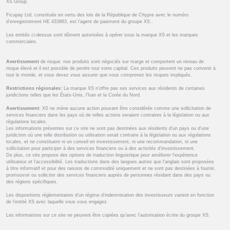
XS Group.
Ficupay Ltd, constituée en vertu des lois de la République de Chypre avec le numéro
d’enregistrement HE 433983, est l’agent de paiement du groupe XS..
Les entités ci-dessus sont dûment autorisées à opérer sous la marque XS et les marques
commerciales.
Avertissement
de risque: nos produits sont négociés sur marge et comportent un niveau de
risque élevé et il est possible de perdre tout votre capital. Ces produits peuvent ne pas convenir à
tout le monde, et vous devez vous assurer que vous comprenez les risques impliqués.
Restrictions régionales:
La marque XS n’offre pas ses services aux résidents de certaines
juridictions telles que les États-Unis, l’Iran et la Corée du Nord.
Avertissement:
XS ne mène aucune action pouvant être considérée comme une sollicitation de
services financiers dans les pays où de telles actions seraient contraires à la législation ou aux
régulations locales.
Les informations présentes sur ce site ne sont pas destinées aux résidents d'un pays ou d'une
juridiction où une telle distribution ou utilisation serait contraire à la législation ou aux régulations
locales, et ne constituent ni un conseil en investissement, ni une recommandation, ni une
sollicitation pour participer à des services financiers ou à des activités d'investissement.
De plus, ce site propose des options de traduction linguistique pour améliorer l'expérience
utilisateur et l'accessibilité. Les traductions dans des langues autres que l'anglais sont proposées
à titre informatif et pour des raisons de commodité uniquement et ne sont pas destinées à fournir,
promouvoir ou solliciter des services financiers auprès de personnes résidant dans des pays ou
des régions spécifiques.
Les dispositions réglementaires d’un régime d’indemnisation des investisseurs varient en fonction
de l’entité XS avec laquelle vous vous engagez.
Les informations sur ce site ne peuvent être copiées qu’avec l’autorisation écrite du groupe XS.