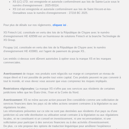
XS (LC) LTD. est enregistrée et autorisée conformément aux lois de Sainte-Lucie sous le
numéro d’enregistrement : 2025-00114.
XS Ltd est enregistrée et autorisée conformément aux lois de Saint-Vincent-et-les-
Grenadines sous le numéro d’enregistrement : 27216 BC 2025.
Pour plus de détails sur nos règlements,
cliquez ici
.
XS Fintech Ltd, constituée en vertu des lois de la République de Chypre avec le numéro
d’enregistrement HE 426566 est un fournisseur de solutions Fintech et la branche Technologie de
XS Group.
Ficupay Ltd, constituée en vertu des lois de la République de Chypre avec le numéro
d’enregistrement HE 433983, est l’agent de paiement du groupe XS..
Les entités ci-dessus sont dûment autorisées à opérer sous la marque XS et les marques
commerciales.
Avertissement
de risque: nos produits sont négociés sur marge et comportent un niveau de
risque élevé et il est possible de perdre tout votre capital. Ces produits peuvent ne pas convenir à
tout le monde, et vous devez vous assurer que vous comprenez les risques impliqués.
Restrictions régionales:
La marque XS n’offre pas ses services aux résidents de certaines
juridictions telles que les États-Unis, l’Iran et la Corée du Nord.
Avertissement:
XS ne mène aucune action pouvant être considérée comme une sollicitation de
services financiers dans les pays où de telles actions seraient contraires à la législation ou aux
régulations locales.
Les informations présentes sur ce site ne sont pas destinées aux résidents d'un pays ou d'une
juridiction où une telle distribution ou utilisation serait contraire à la législation ou aux régulations
locales, et ne constituent ni un conseil en investissement, ni une recommandation, ni une
sollicitation pour participer à des services financiers ou à des activités d'investissement.
De plus, ce site propose des options de traduction linguistique pour améliorer l'expérience