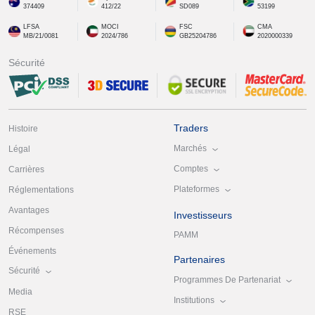
374409
412/22
SD089
53199
LFSA
MOCI
FSC
CMA
MB/21/0081
2024/786
GB25204786
2020000339
Sécurité
Traders
Histoire
Marchés
Légal
Comptes
Carrières
Plateformes
Réglementations
Avantages
Investisseurs
Récompenses
PAMM
Événements
Partenaires
Sécurité
Programmes De Partenariat
Media
Institutions
RSE