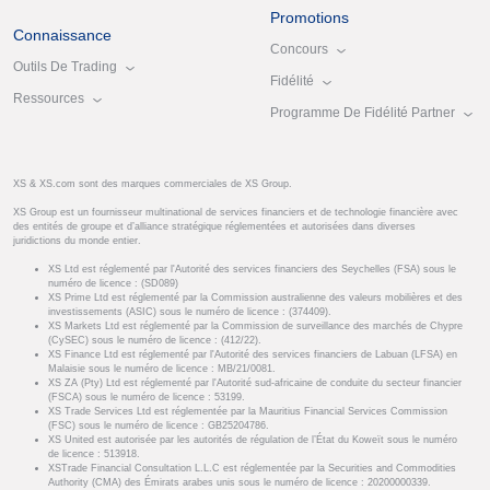
Promotions
Connaissance
Concours
Outils De Trading
Fidélité
Ressources
Programme De Fidélité Partner
XS & XS.com sont des marques commerciales de XS Group.
XS Group est un fournisseur multinational de services financiers et de technologie financière avec
des entités de groupe et d’alliance stratégique réglementées et autorisées dans diverses
juridictions du monde entier.
XS Ltd est réglementé par l'Autorité des services financiers des Seychelles (FSA) sous le
numéro de licence : (SD089)
XS Prime Ltd est réglementé par la Commission australienne des valeurs mobilières et des
investissements (ASIC) sous le numéro de licence : (374409).
XS Markets Ltd est réglementé par la Commission de surveillance des marchés de Chypre
(CySEC) sous le numéro de licence : (412/22).
XS Finance Ltd est réglementé par l'Autorité des services financiers de Labuan (LFSA) en
Malaisie sous le numéro de licence : MB/21/0081.
XS ZA (Pty) Ltd est réglementé par l'Autorité sud-africaine de conduite du secteur financier
(FSCA) sous le numéro de licence : 53199.
XS Trade Services Ltd est réglementée par la Mauritius Financial Services Commission
(FSC) sous le numéro de licence : GB25204786.
XS United est autorisée par les autorités de régulation de l’État du Koweït sous le numéro
de licence : 513918.
XSTrade Financial Consultation L.L.C est réglementée par la Securities and Commodities
Authority (CMA) des Émirats arabes unis sous le numéro de licence : 20200000339.