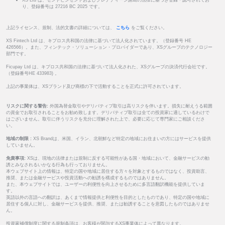
XS Ltd は、セントビンセントおよびグレナディーン諸島の法律に基づき登録・認可されてお
り、登録番号は 27216 BC 2025 です。
上記ライセンス、規制、法的文書の詳細については、
こちら
をご覧ください。
XS Fintech Ltd は、キプロス共和国の法律に基づいて法人化されています。（登録番号 HE
426566）。また、フィンテック・ソリューション・プロバイダーであり、XSグループのテクノロジー
部門です。
Ficupay Ltd は、キプロス共和国の法律に基づいて法人化された、XSグループの決済代行会社です。
（登録番号HE 433983) 。
上記の事業体は、XSブランド及び商標の下で活動することを正式に許可されています。
リスクに関する警告:
外国為替金取引やデリバティブ取引は高リスクを伴います。損失に耐えうる範囲
の資金でお取引されることをお勧め致します。デリバティブ取引は全ての投資家に適しているわけで
はございません。取引に伴うリスクを充分に理解された上で、必要に応じて専門家にご相談くださ
い。
地域の制限 :
XS Brandは、米国、イラン、北朝鮮など特定の地域にお住まいの方にはサービスを提供
していません。
免責事項:
XSは、現地の法律または規制に反する可能性がある国・地域において、金融サービスの勧
誘とみなされるいかなる行為も行っておりません。
本ウェブサイト上の情報は、特定の国や地域に居住する方々を対象とするものではなく、投資助言、
推奨、または金融サービスや投資活動への勧誘を構成するものではありません。
また、本ウェブサイトでは、ユーザーの利便性を向上させるために多言語翻訳機能を提供していま
す。
英語以外の言語への翻訳は、あくまで情報提供と利便性を目的としたものであり、特定の国や地域に
居住する個人に対し、金融サービスを提供、推奨、または勧誘することを意図したものではありませ
ん。
投資家補償制度に関する規制条項は、お客様が関与するXS事業体によって異なります。