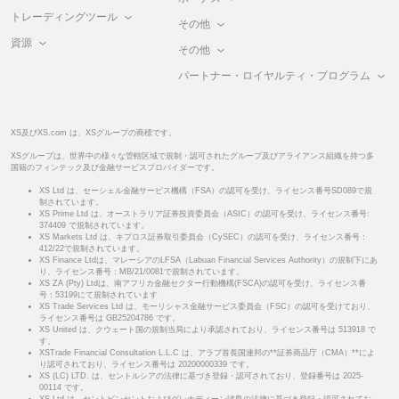
トレーディングツール
その他
資源
その他
パートナー・ロイヤルティ・プログラム
XS及びXS.com は、XSグループの商標です。
XSグループは、世界中の様々な管轄区域で規制・認可されたグループ及びアライアンス組織を持つ多
国籍のフィンテック及び金融サービスプロバイダーです。
XS Ltd は、セーシェル金融サービス機構（FSA）の認可を受け、ライセンス番号SD089で規
制されています。
XS Prime Ltd は、オーストラリア証券投資委員会（ASIC）の認可を受け、ライセンス番号:
374409 で規制されています。
XS Markets Ltd は、キプロス証券取引委員会（CySEC）の認可を受け、ライセンス番号：
412/22で規制されています。
XS Finance Ltdは、マレーシアのLFSA（Labuan Financial Services Authority）の規制下にあ
り、ライセンス番号：MB/21/0081で規制されています。
XS ZA (Pty) Ltdは、南アフリカ金融セクター行動機構(FSCA)の認可を受け、ライセンス番
号：53199にて規制されています
XS Trade Services Ltd は、モーリシャス金融サービス委員会（FSC）の認可を受けており、
ライセンス番号は GB25204786 です。
XS United は、クウェート国の規制当局により承認されており、ライセンス番号は 513918 で
す。
XSTrade Financial Consultation L.L.C は、アラブ首長国連邦の**証券商品庁（CMA）**によ
り認可されており、ライセンス番号は 20200000339 です。
XS (LC) LTD. は、セントルシアの法律に基づき登録・認可されており、登録番号は 2025-
00114 です。