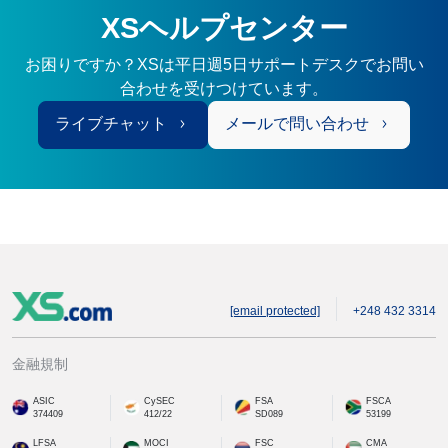
XSヘルプセンター
お困りですか？XSは平日週5日サポートデスクでお問い
合わせを受けつけています。
ライブチャット
メールで問い合わせ
[email protected]
+248 432 3314
金融規制
ASIC
CySEC
FSA
FSCA
374409
412/22
SD089
53199
LFSA
MOCI
FSC
CMA