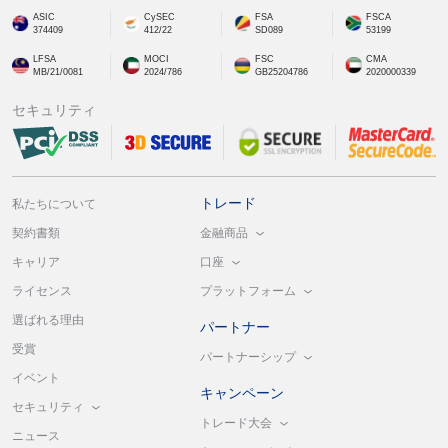
ASIC
CySEC
FSA
FSCA
374409
412/22
SD089
53199
LFSA
MOCI
FSC
CMA
MB/21/0081
2024/786
GB25204786
2020000339
セキュリティ
トレード
私たちについて
金融商品
契約書類
口座
キャリア
プラットフォーム
ライセンス
選ばれる理由
パートナー
受賞
パートナーシップ
イベント
キャンペーン
セキュリティ
トレード大会
ニュース