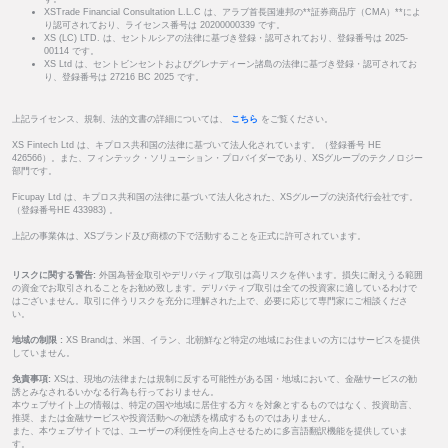
XSTrade Financial Consultation L.L.C は、アラブ首長国連邦の**証券商品庁（CMA）**によ
り認可されており、ライセンス番号は 20200000339 です。
XS (LC) LTD. は、セントルシアの法律に基づき登録・認可されており、登録番号は 2025-
00114 です。
XS Ltd は、セントビンセントおよびグレナディーン諸島の法律に基づき登録・認可されてお
り、登録番号は 27216 BC 2025 です。
上記ライセンス、規制、法的文書の詳細については、
こちら
をご覧ください。
XS Fintech Ltd は、キプロス共和国の法律に基づいて法人化されています。（登録番号 HE
426566）。また、フィンテック・ソリューション・プロバイダーであり、XSグループのテクノロジー
部門です。
Ficupay Ltd は、キプロス共和国の法律に基づいて法人化された、XSグループの決済代行会社です。
（登録番号HE 433983) 。
上記の事業体は、XSブランド及び商標の下で活動することを正式に許可されています。
リスクに関する警告:
外国為替金取引やデリバティブ取引は高リスクを伴います。損失に耐えうる範囲
の資金でお取引されることをお勧め致します。デリバティブ取引は全ての投資家に適しているわけで
はございません。取引に伴うリスクを充分に理解された上で、必要に応じて専門家にご相談くださ
い。
地域の制限 :
XS Brandは、米国、イラン、北朝鮮など特定の地域にお住まいの方にはサービスを提供
していません。
免責事項:
XSは、現地の法律または規制に反する可能性がある国・地域において、金融サービスの勧
誘とみなされるいかなる行為も行っておりません。
本ウェブサイト上の情報は、特定の国や地域に居住する方々を対象とするものではなく、投資助言、
推奨、または金融サービスや投資活動への勧誘を構成するものではありません。
また、本ウェブサイトでは、ユーザーの利便性を向上させるために多言語翻訳機能を提供していま
す。