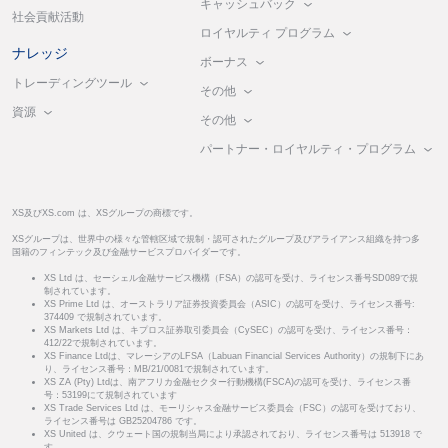
キャッシュバック
社会貢献活動
ロイヤルティ プログラム
ナレッジ
ボーナス
トレーディングツール
その他
資源
その他
パートナー・ロイヤルティ・プログラム
XS及びXS.com は、XSグループの商標です。
XSグループは、世界中の様々な管轄区域で規制・認可されたグループ及びアライアンス組織を持つ多
国籍のフィンテック及び金融サービスプロバイダーです。
XS Ltd は、セーシェル金融サービス機構（FSA）の認可を受け、ライセンス番号SD089で規
制されています。
XS Prime Ltd は、オーストラリア証券投資委員会（ASIC）の認可を受け、ライセンス番号:
374409 で規制されています。
XS Markets Ltd は、キプロス証券取引委員会（CySEC）の認可を受け、ライセンス番号：
412/22で規制されています。
XS Finance Ltdは、マレーシアのLFSA（Labuan Financial Services Authority）の規制下にあ
り、ライセンス番号：MB/21/0081で規制されています。
XS ZA (Pty) Ltdは、南アフリカ金融セクター行動機構(FSCA)の認可を受け、ライセンス番
号：53199にて規制されています
XS Trade Services Ltd は、モーリシャス金融サービス委員会（FSC）の認可を受けており、
ライセンス番号は GB25204786 です。
XS United は、クウェート国の規制当局により承認されており、ライセンス番号は 513918 で
す。