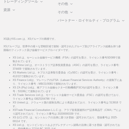
トレーディングツール
その他
資源
その他
パートナー・ロイヤルティ・プログラム
XS及びXS.com は、XSグループの商標です。
XSグループは、世界中の様々な管轄区域で規制・認可されたグループ及びアライアンス組織を持つ多
国籍のフィンテック及び金融サービスプロバイダーです。
XS Ltd は、セーシェル金融サービス機構（FSA）の認可を受け、ライセンス番号SD089で規
制されています。
XS Prime Ltd は、オーストラリア証券投資委員会（ASIC）の認可を受け、ライセンス番号:
374409 で規制されています。
XS Markets Ltd は、キプロス証券取引委員会（CySEC）の認可を受け、ライセンス番号：
412/22で規制されています。
XS Finance Ltdは、マレーシアのLFSA（Labuan Financial Services Authority）の規制下にあ
り、ライセンス番号：MB/21/0081で規制されています。
XS ZA (Pty) Ltdは、南アフリカ金融セクター行動機構(FSCA)の認可を受け、ライセンス番
号：53199にて規制されています
XS Trade Services Ltd は、モーリシャス金融サービス委員会（FSC）の認可を受けており、
ライセンス番号は GB25204786 です。
XS United は、クウェート国の規制当局により承認されており、ライセンス番号は 513918 で
す。
XSTrade Financial Consultation L.L.C は、アラブ首長国連邦の**証券商品庁（CMA）**によ
り認可されており、ライセンス番号は 20200000339 です。
XS (LC) LTD. は、セントルシアの法律に基づき登録・認可されており、登録番号は 2025-
00114 です。
XS Ltd は、セントビンセントおよびグレナディーン諸島の法律に基づき登録・認可されてお
り、登録番号は 27216 BC 2025 です。