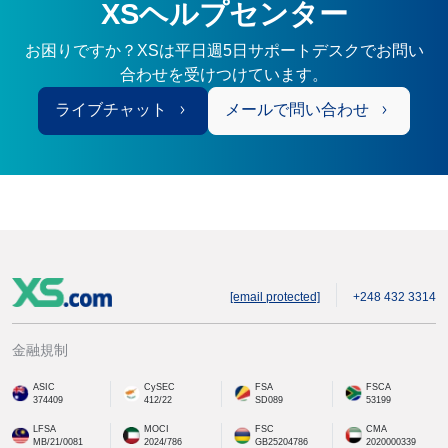
XSヘルプセンター
お困りですか？XSは平日週5日サポートデスクでお問い
合わせを受けつけています。
ライブチャット
メールで問い合わせ
[email protected]
+248 432 3314
金融規制
ASIC
CySEC
FSA
FSCA
374409
412/22
SD089
53199
LFSA
MOCI
FSC
CMA
MB/21/0081
2024/786
GB25204786
2020000339