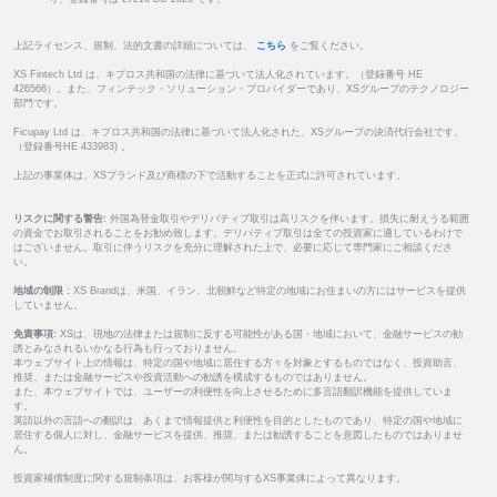
上記ライセンス、規制、法的文書の詳細については、
こちら
をご覧ください。
XS Fintech Ltd は、キプロス共和国の法律に基づいて法人化されています。（登録番号 HE
426566）。また、フィンテック・ソリューション・プロバイダーであり、XSグループのテクノロジー
部門です。
Ficupay Ltd は、キプロス共和国の法律に基づいて法人化された、XSグループの決済代行会社です。
（登録番号HE 433983) 。
上記の事業体は、XSブランド及び商標の下で活動することを正式に許可されています。
リスクに関する警告:
外国為替金取引やデリバティブ取引は高リスクを伴います。損失に耐えうる範囲
の資金でお取引されることをお勧め致します。デリバティブ取引は全ての投資家に適しているわけで
はございません。取引に伴うリスクを充分に理解された上で、必要に応じて専門家にご相談くださ
い。
地域の制限 :
XS Brandは、米国、イラン、北朝鮮など特定の地域にお住まいの方にはサービスを提供
していません。
免責事項:
XSは、現地の法律または規制に反する可能性がある国・地域において、金融サービスの勧
誘とみなされるいかなる行為も行っておりません。
本ウェブサイト上の情報は、特定の国や地域に居住する方々を対象とするものではなく、投資助言、
推奨、または金融サービスや投資活動への勧誘を構成するものではありません。
また、本ウェブサイトでは、ユーザーの利便性を向上させるために多言語翻訳機能を提供していま
す。
英語以外の言語への翻訳は、あくまで情報提供と利便性を目的としたものであり、特定の国や地域に
居住する個人に対し、金融サービスを提供、推奨、または勧誘することを意図したものではありませ
ん。
投資家補償制度に関する規制条項は、お客様が関与するXS事業体によって異なります。