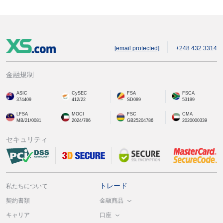
[email protected]
+248 432 3314
金融規制
ASIC
CySEC
FSA
FSCA
374409
412/22
SD089
53199
LFSA
MOCI
FSC
CMA
MB/21/0081
2024/786
GB25204786
2020000339
セキュリティ
トレード
私たちについて
金融商品
契約書類
口座
キャリア