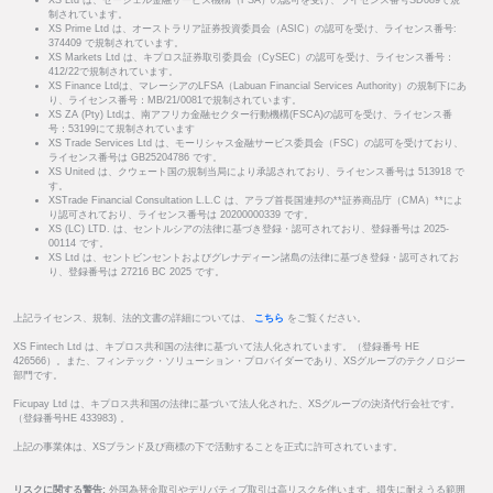
XS Ltd は、セーシェル金融サービス機構（FSA）の認可を受け、ライセンス番号SD089で規
制されています。
XS Prime Ltd は、オーストラリア証券投資委員会（ASIC）の認可を受け、ライセンス番号:
374409 で規制されています。
XS Markets Ltd は、キプロス証券取引委員会（CySEC）の認可を受け、ライセンス番号：
412/22で規制されています。
XS Finance Ltdは、マレーシアのLFSA（Labuan Financial Services Authority）の規制下にあ
り、ライセンス番号：MB/21/0081で規制されています。
XS ZA (Pty) Ltdは、南アフリカ金融セクター行動機構(FSCA)の認可を受け、ライセンス番
号：53199にて規制されています
XS Trade Services Ltd は、モーリシャス金融サービス委員会（FSC）の認可を受けており、
ライセンス番号は GB25204786 です。
XS United は、クウェート国の規制当局により承認されており、ライセンス番号は 513918 で
す。
XSTrade Financial Consultation L.L.C は、アラブ首長国連邦の**証券商品庁（CMA）**によ
り認可されており、ライセンス番号は 20200000339 です。
XS (LC) LTD. は、セントルシアの法律に基づき登録・認可されており、登録番号は 2025-
00114 です。
XS Ltd は、セントビンセントおよびグレナディーン諸島の法律に基づき登録・認可されてお
り、登録番号は 27216 BC 2025 です。
上記ライセンス、規制、法的文書の詳細については、
こちら
をご覧ください。
XS Fintech Ltd は、キプロス共和国の法律に基づいて法人化されています。（登録番号 HE
426566）。また、フィンテック・ソリューション・プロバイダーであり、XSグループのテクノロジー
部門です。
Ficupay Ltd は、キプロス共和国の法律に基づいて法人化された、XSグループの決済代行会社です。
（登録番号HE 433983) 。
上記の事業体は、XSブランド及び商標の下で活動することを正式に許可されています。
リスクに関する警告:
外国為替金取引やデリバティブ取引は高リスクを伴います。損失に耐えうる範囲