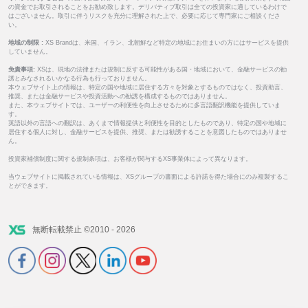
の資金でお取引されることをお勧め致します。デリバティブ取引は全ての投資家に適しているわけで
はございません。取引に伴うリスクを充分に理解された上で、必要に応じて専門家にご相談くださ
い。
地域の制限 :
XS Brandは、米国、イラン、北朝鮮など特定の地域にお住まいの方にはサービスを提供
していません。
免責事項:
XSは、現地の法律または規制に反する可能性がある国・地域において、金融サービスの勧
誘とみなされるいかなる行為も行っておりません。
本ウェブサイト上の情報は、特定の国や地域に居住する方々を対象とするものではなく、投資助言、
推奨、または金融サービスや投資活動への勧誘を構成するものではありません。
また、本ウェブサイトでは、ユーザーの利便性を向上させるために多言語翻訳機能を提供していま
す。
英語以外の言語への翻訳は、あくまで情報提供と利便性を目的としたものであり、特定の国や地域に
居住する個人に対し、金融サービスを提供、推奨、または勧誘することを意図したものではありませ
ん。
投資家補償制度に関する規制条項は、お客様が関与するXS事業体によって異なります。
当ウェブサイトに掲載されている情報は、XSグループの書面による許諾を得た場合にのみ複製するこ
とができます。
無断転載禁止 ©2010 - 2026