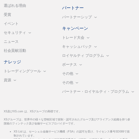
選ばれる理由
パートナー
受賞
パートナーシップ
イベント
キャンペーン
セキュリティ
トレード大会
ニュース
キャッシュバック
社会貢献活動
ロイヤルティ プログラム
ナレッジ
ボーナス
トレーディングツール
その他
資源
その他
パートナー・ロイヤルティ・プログラム
XS及びXS.com は、XSグループの商標です。
XSグループは、世界中の様々な管轄区域で規制・認可されたグループ及びアライアンス組織を持つ多
国籍のフィンテック及び金融サービスプロバイダーです。
XS Ltd は、セーシェル金融サービス機構（FSA）の認可を受け、ライセンス番号SD089で規
制されています。