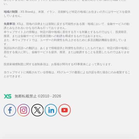
い。
地域の制限 :
XS Brandは、米国、イラン、北朝鮮など特定の地域にお住まいの方にはサービスを提供
していません。
免責事項:
XSは、現地の法律または規制に反する可能性がある国・地域において、金融サービスの勧
誘とみなされるいかなる行為も行っておりません。
本ウェブサイト上の情報は、特定の国や地域に居住する方々を対象とするものではなく、投資助言、
推奨、または金融サービスや投資活動への勧誘を構成するものではありません。
また、本ウェブサイトでは、ユーザーの利便性を向上させるために多言語翻訳機能を提供していま
す。
英語以外の言語への翻訳は、あくまで情報提供と利便性を目的としたものであり、特定の国や地域に
居住する個人に対し、金融サービスを提供、推奨、または勧誘することを意図したものではありませ
ん。
投資家補償制度に関する規制条項は、お客様が関与するXS事業体によって異なります。
当ウェブサイトに掲載されている情報は、XSグループの書面による許諾を得た場合にのみ複製するこ
とができます。
無断転載禁止 ©2010 - 2026