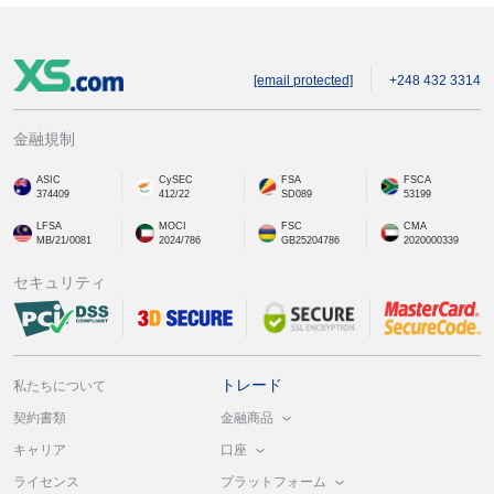
[email protected]
+248 432 3314
金融規制
ASIC
CySEC
FSA
FSCA
374409
412/22
SD089
53199
LFSA
MOCI
FSC
CMA
MB/21/0081
2024/786
GB25204786
2020000339
セキュリティ
トレード
私たちについて
金融商品
契約書類
口座
キャリア
プラットフォーム
ライセンス