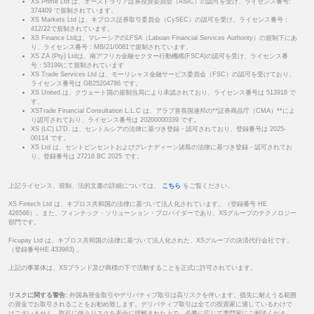
XS Prime Ltd は、オーストラリア証券投資委員会（ASIC）の認可を受け、ライセンス番号:
374409 で規制されています。
XS Markets Ltd は、キプロス証券取引委員会（CySEC）の認可を受け、ライセンス番号：
412/22で規制されています。
XS Finance Ltdは、マレーシアのLFSA（Labuan Financial Services Authority）の規制下にあ
り、ライセンス番号：MB/21/0081で規制されています。
XS ZA (Pty) Ltdは、南アフリカ金融セクター行動機構(FSCA)の認可を受け、ライセンス番
号：53199にて規制されています
XS Trade Services Ltd は、モーリシャス金融サービス委員会（FSC）の認可を受けており、
ライセンス番号は GB25204786 です。
XS United は、クウェート国の規制当局により承認されており、ライセンス番号は 513918 で
す。
XSTrade Financial Consultation L.L.C は、アラブ首長国連邦の**証券商品庁（CMA）**によ
り認可されており、ライセンス番号は 20200000339 です。
XS (LC) LTD. は、セントルシアの法律に基づき登録・認可されており、登録番号は 2025-
00114 です。
XS Ltd は、セントビンセントおよびグレナディーン諸島の法律に基づき登録・認可されてお
り、登録番号は 27216 BC 2025 です。
上記ライセンス、規制、法的文書の詳細については、
こちら
をご覧ください。
XS Fintech Ltd は、キプロス共和国の法律に基づいて法人化されています。（登録番号 HE
426566）。また、フィンテック・ソリューション・プロバイダーであり、XSグループのテクノロジー
部門です。
Ficupay Ltd は、キプロス共和国の法律に基づいて法人化された、XSグループの決済代行会社です。
（登録番号HE 433983) 。
上記の事業体は、XSブランド及び商標の下で活動することを正式に許可されています。
リスクに関する警告:
外国為替金取引やデリバティブ取引は高リスクを伴います。損失に耐えうる範囲
の資金でお取引されることをお勧め致します。デリバティブ取引は全ての投資家に適しているわけで
はございません。取引に伴うリスクを充分に理解された上で、必要に応じて専門家にご相談くださ