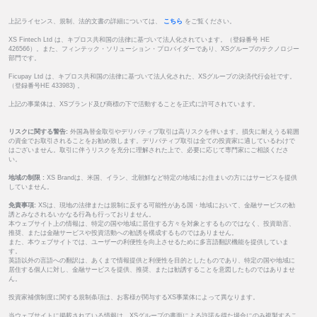
上記ライセンス、規制、法的文書の詳細については、
こちら
をご覧ください。
XS Fintech Ltd は、キプロス共和国の法律に基づいて法人化されています。（登録番号 HE
426566）。また、フィンテック・ソリューション・プロバイダーであり、XSグループのテクノロジー
部門です。
Ficupay Ltd は、キプロス共和国の法律に基づいて法人化された、XSグループの決済代行会社です。
（登録番号HE 433983) 。
上記の事業体は、XSブランド及び商標の下で活動することを正式に許可されています。
リスクに関する警告:
外国為替金取引やデリバティブ取引は高リスクを伴います。損失に耐えうる範囲
の資金でお取引されることをお勧め致します。デリバティブ取引は全ての投資家に適しているわけで
はございません。取引に伴うリスクを充分に理解された上で、必要に応じて専門家にご相談くださ
い。
地域の制限 :
XS Brandは、米国、イラン、北朝鮮など特定の地域にお住まいの方にはサービスを提供
していません。
免責事項:
XSは、現地の法律または規制に反する可能性がある国・地域において、金融サービスの勧
誘とみなされるいかなる行為も行っておりません。
本ウェブサイト上の情報は、特定の国や地域に居住する方々を対象とするものではなく、投資助言、
推奨、または金融サービスや投資活動への勧誘を構成するものではありません。
また、本ウェブサイトでは、ユーザーの利便性を向上させるために多言語翻訳機能を提供していま
す。
英語以外の言語への翻訳は、あくまで情報提供と利便性を目的としたものであり、特定の国や地域に
居住する個人に対し、金融サービスを提供、推奨、または勧誘することを意図したものではありませ
ん。
投資家補償制度に関する規制条項は、お客様が関与するXS事業体によって異なります。
当ウェブサイトに掲載されている情報は、XSグループの書面による許諾を得た場合にのみ複製するこ