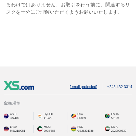
るわけではありません。お取引を行う前に、関連するリ
スクを十分にご理解いただくようお願いいたします。
[email protected]
+248 432 3314
金融規制
ASIC
CySEC
FSA
FSCA
374409
412/22
SD089
53199
LFSA
MOCI
FSC
CMA
MB/21/0081
2024/786
GB25204786
2020000339