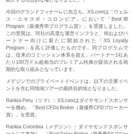
今回のグランドフィナーレに先立ち、XS.comは「ウェル
ス・エキスポ・コロンビア」において「Best IB
Program（最優秀IBプログラム賞）」を受賞しました。
この受賞は、同社の高度な運営インフラと、IBおよびパ
ートナー向けに新たに開始された「XS Loyalty
Program」を高く評価したものです。同プログラムで
は、従来のコミッション体系を超え、パートナー1社あ
たり100万ドル超相当のプレミアム特典が提供される画
期的な取り組みとなっています。
メデジンでのプライベートイベントは、以下の主要イベ
ントを含む同地域ツアーの最終目的地となりました。
Rankia Peru（リマ）：XS.comはダイヤモンドスポンサ
ーを務め、「Best CFDs Broker（最優秀CFDブローカー
賞）」を受賞。
Rankia Colombia（メデジン）：ダイヤモンドスポンサ
ーとして参加し、「Best Forex Broker（最優秀FXブロー