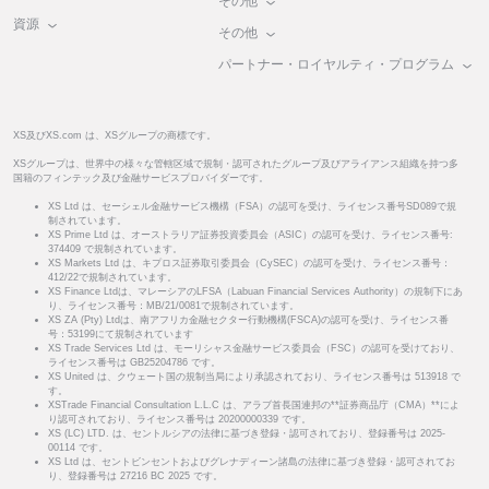
その他
資源
その他
パートナー・ロイヤルティ・プログラム
XS及びXS.com は、XSグループの商標です。
XSグループは、世界中の様々な管轄区域で規制・認可されたグループ及びアライアンス組織を持つ多
国籍のフィンテック及び金融サービスプロバイダーです。
XS Ltd は、セーシェル金融サービス機構（FSA）の認可を受け、ライセンス番号SD089で規
制されています。
XS Prime Ltd は、オーストラリア証券投資委員会（ASIC）の認可を受け、ライセンス番号:
374409 で規制されています。
XS Markets Ltd は、キプロス証券取引委員会（CySEC）の認可を受け、ライセンス番号：
412/22で規制されています。
XS Finance Ltdは、マレーシアのLFSA（Labuan Financial Services Authority）の規制下にあ
り、ライセンス番号：MB/21/0081で規制されています。
XS ZA (Pty) Ltdは、南アフリカ金融セクター行動機構(FSCA)の認可を受け、ライセンス番
号：53199にて規制されています
XS Trade Services Ltd は、モーリシャス金融サービス委員会（FSC）の認可を受けており、
ライセンス番号は GB25204786 です。
XS United は、クウェート国の規制当局により承認されており、ライセンス番号は 513918 で
す。
XSTrade Financial Consultation L.L.C は、アラブ首長国連邦の**証券商品庁（CMA）**によ
り認可されており、ライセンス番号は 20200000339 です。
XS (LC) LTD. は、セントルシアの法律に基づき登録・認可されており、登録番号は 2025-
00114 です。
XS Ltd は、セントビンセントおよびグレナディーン諸島の法律に基づき登録・認可されてお
り、登録番号は 27216 BC 2025 です。