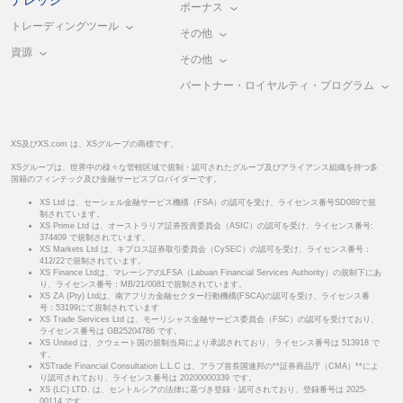
ボーナス
トレーディングツール
その他
資源
その他
パートナー・ロイヤルティ・プログラム
XS及びXS.com は、XSグループの商標です。
XSグループは、世界中の様々な管轄区域で規制・認可されたグループ及びアライアンス組織を持つ多
国籍のフィンテック及び金融サービスプロバイダーです。
XS Ltd は、セーシェル金融サービス機構（FSA）の認可を受け、ライセンス番号SD089で規
制されています。
XS Prime Ltd は、オーストラリア証券投資委員会（ASIC）の認可を受け、ライセンス番号:
374409 で規制されています。
XS Markets Ltd は、キプロス証券取引委員会（CySEC）の認可を受け、ライセンス番号：
412/22で規制されています。
XS Finance Ltdは、マレーシアのLFSA（Labuan Financial Services Authority）の規制下にあ
り、ライセンス番号：MB/21/0081で規制されています。
XS ZA (Pty) Ltdは、南アフリカ金融セクター行動機構(FSCA)の認可を受け、ライセンス番
号：53199にて規制されています
XS Trade Services Ltd は、モーリシャス金融サービス委員会（FSC）の認可を受けており、
ライセンス番号は GB25204786 です。
XS United は、クウェート国の規制当局により承認されており、ライセンス番号は 513918 で
す。
XSTrade Financial Consultation L.L.C は、アラブ首長国連邦の**証券商品庁（CMA）**によ
り認可されており、ライセンス番号は 20200000339 です。
XS (LC) LTD. は、セントルシアの法律に基づき登録・認可されており、登録番号は 2025-
00114 です。