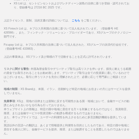
XS Ltd は、セントビンセントおよびグレナディーン諸島の法律に基づき登録・認可されてお
り、登録番号は 27216 BC 2025 です。
上記ライセンス、規制、法的文書の詳細については、
こちら
をご覧ください。
XS Fintech Ltd は、キプロス共和国の法律に基づいて法人化されています。（登録番号 HE
426566）。また、フィンテック・ソリューション・プロバイダーであり、XSグループのテクノロジー
部門です。
Ficupay Ltd は、キプロス共和国の法律に基づいて法人化された、XSグループの決済代行会社です。
（登録番号HE 433983) 。
上記の事業体は、XSブランド及び商標の下で活動することを正式に許可されています。
リスクに関する警告:
外国為替金取引やデリバティブ取引は高リスクを伴います。損失に耐えうる範囲
の資金でお取引されることをお勧め致します。デリバティブ取引は全ての投資家に適しているわけで
はございません。取引に伴うリスクを充分に理解された上で、必要に応じて専門家にご相談くださ
い。
地域の制限 :
XS Brandは、米国、イラン、北朝鮮など特定の地域にお住まいの方にはサービスを提供
していません。
免責事項:
XSは、現地の法律または規制に反する可能性がある国・地域において、金融サービスの勧
誘とみなされるいかなる行為も行っておりません。
本ウェブサイト上の情報は、特定の国や地域に居住する方々を対象とするものではなく、投資助言、
推奨、または金融サービスや投資活動への勧誘を構成するものではありません。
また、本ウェブサイトでは、ユーザーの利便性を向上させるために多言語翻訳機能を提供していま
す。
英語以外の言語への翻訳は、あくまで情報提供と利便性を目的としたものであり、特定の国や地域に
居住する個人に対し、金融サービスを提供、推奨、または勧誘することを意図したものではありませ
ん。