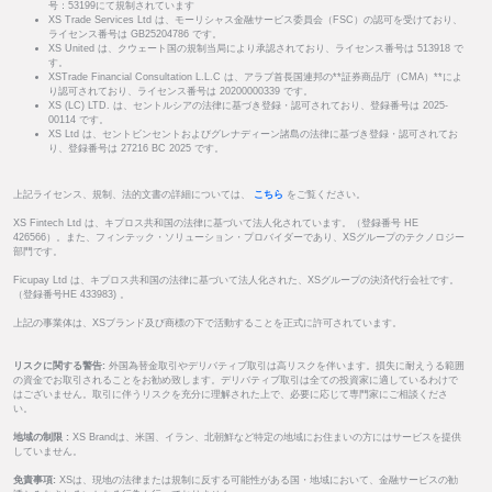
号：53199にて規制されています
XS Trade Services Ltd は、モーリシャス金融サービス委員会（FSC）の認可を受けており、
ライセンス番号は GB25204786 です。
XS United は、クウェート国の規制当局により承認されており、ライセンス番号は 513918 で
す。
XSTrade Financial Consultation L.L.C は、アラブ首長国連邦の**証券商品庁（CMA）**によ
り認可されており、ライセンス番号は 20200000339 です。
XS (LC) LTD. は、セントルシアの法律に基づき登録・認可されており、登録番号は 2025-
00114 です。
XS Ltd は、セントビンセントおよびグレナディーン諸島の法律に基づき登録・認可されてお
り、登録番号は 27216 BC 2025 です。
上記ライセンス、規制、法的文書の詳細については、
こちら
をご覧ください。
XS Fintech Ltd は、キプロス共和国の法律に基づいて法人化されています。（登録番号 HE
426566）。また、フィンテック・ソリューション・プロバイダーであり、XSグループのテクノロジー
部門です。
Ficupay Ltd は、キプロス共和国の法律に基づいて法人化された、XSグループの決済代行会社です。
（登録番号HE 433983) 。
上記の事業体は、XSブランド及び商標の下で活動することを正式に許可されています。
リスクに関する警告:
外国為替金取引やデリバティブ取引は高リスクを伴います。損失に耐えうる範囲
の資金でお取引されることをお勧め致します。デリバティブ取引は全ての投資家に適しているわけで
はございません。取引に伴うリスクを充分に理解された上で、必要に応じて専門家にご相談くださ
い。
地域の制限 :
XS Brandは、米国、イラン、北朝鮮など特定の地域にお住まいの方にはサービスを提供
していません。
免責事項:
XSは、現地の法律または規制に反する可能性がある国・地域において、金融サービスの勧