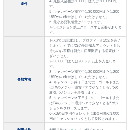
4- 最低入金額は30,000円または200 USDで
条件
す。
5- キャンペーン期間中は30,000円または200
USD分の出金はしていただけません。
6- 最小必要取引量は2ロットです。
7- 5ポジション以上クローズする必要がありま
す。
1- XSで口座開設し、プロフィール認証を完了
します。すでにXSの認証済みアカウントをお
持ちのお客様は新たに口座開設する必要はご
ざいません。
2- 30,000円または200ドル以上を入金しま
す。
3- キャンペーン期間中は30,000円または200
USD分の出金はしていただけません。
参加方法
4- キャンペーン終了日までに、ゴールドまた
はFXのメジャー通貨ペアで少なくとも5つの
取引ポジションを決済します。
5- キャンペーン終了日までに、ゴールドまた
はFXのメジャー通貨ペアで少なくとも5ポジ
ションをクローズします。
6- XSの日本円ウォレットに出金可能な3,000
円がキャッシュバックとして反映されます。