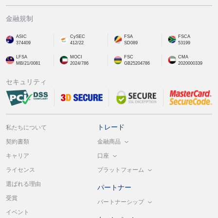
金融規制
ASIC
CySEC
FSA
FSCA
374409
412/22
SD089
53199
LFSA
MOCI
FSC
CMA
MB/21/0081
2024/786
GB25204786
2020000339
セキュリティ
トレード
私たちについて
金融商品
契約書類
口座
キャリア
プラットフォーム
ライセンス
選ばれる理由
パートナー
受賞
パートナーシップ
イベント