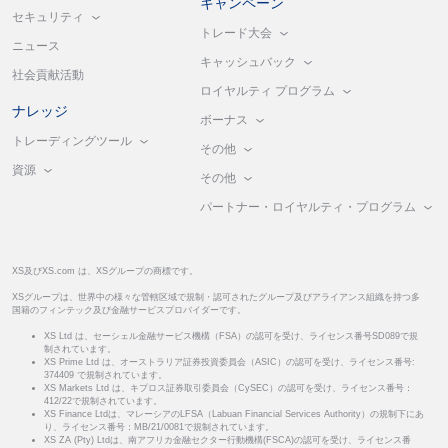
キャンペーン
セキュリティ
トレード大会
ニュース
キャッシュバック
社会貢献活動
ロイヤルティ プログラム
ナレッジ
ボーナス
トレーディングツール
その他
資源
その他
パートナー・ロイヤルティ・プログラム
XS及びXS.com は、XSグループの商標です。
XSグループは、世界中の様々な管轄区域で規制・認可されたグループ及びアライアンス組織を持つ多
国籍のフィンテック及び金融サービスプロバイダーです。
XS Ltd は、セーシェル金融サービス機構（FSA）の認可を受け、ライセンス番号SD089で規
制されています。
XS Prime Ltd は、オーストラリア証券投資委員会（ASIC）の認可を受け、ライセンス番号:
374409 で規制されています。
XS Markets Ltd は、キプロス証券取引委員会（CySEC）の認可を受け、ライセンス番号：
412/22で規制されています。
XS Finance Ltdは、マレーシアのLFSA（Labuan Financial Services Authority）の規制下にあ
り、ライセンス番号：MB/21/0081で規制されています。
XS ZA (Pty) Ltdは、南アフリカ金融セクター行動機構(FSCA)の認可を受け、ライセンス番