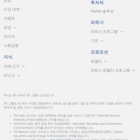
장점
투자자
수상 내역
Pamm 솔루션
이벤트
파트너
보안
파트너 프로그램
미디어
기관
사회공헌
프로모션
지식
로열티
거래 도구
파트너 로열티 프로그램
리소스
XS 및 XS.com은 XS 그룹의 상표입니다.
XS 그룹은 전 세계 다양한 관할권에서 규제 및 승인을 받은 그룹 및 전략적 제휴 기관을 보유한 다국적
핀테크 및 금융 서비스 제공업체입니다.
XS Ltd는 라이센스 번호 SD089로 세이셸 금융 서비스 기관(FSA: Financial Services
Authority of Seychelles)의 규제를 받습니다.
XS Prime Ltd는 호주 증권 투자 위원회(ASIC: Australian Securities and Investments
Commission)의 규제를 받으며 라이센스 번호는 374409입니다.
XS Markets Ltd는 라이센스 번호 412/22로 키프로스 증권거래위원회(CySEC: Cyprus
Securities and Exchange Commission)의 규제를 받습니다.