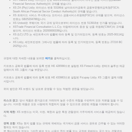
XS Finance Ltd는 라이선스 번호 MB/21/0081로 말레이시아 라부안 금융 서비스청(Labuan
Financial Services Authority)의 규제를 받습니다.
XS ZA (Pty) Ltd는 라이선스 번호 53199로 남아프리카공화국 금융부문행위감독청(FSCA:
South African Financial Sector Conduct Authority)의 규제를 받습니다.
XS 트레이드 서비스 주식회사는 모리셔스 금융서비스위원회(FSC)의 규제를 받으며, 라이선스
번호는 GB25204786입니다.
XS United은 쿠웨이트 국가 규제 당국으로부터 라이선스 번호 513918로 인가를 받았습니다.
XSTrade Financial Consultation L.L.C는 아랍에미리트 증권 및 상품 위원회('CMA')의 규제를
받으며, 라이선스 번호는 20200000339입니다.
XS (LC) LTD.는 세인트루시아 법률에 따라 등록 및 인가되었으며, 등록 번호는 2025-00114입
니다.
XS Ltd는 세인트빈센트 그레나딘 법률에 따라 등록 및 인가되었으며, 등록 번호는 27216 BC
2025입니다.
규정에 대한 자세한 내용을 보려면
여기
를 클릭하십시오.
키프로스 공화국 법률에 따라 등록 번호 HE 426566으로 설립된 XS Fintech Ltd는 핀테크 솔루션 제공
업체이자 XS 그룹의 기술 부문입니다.
키프로스 공화국 법률에 따라 등록 번호 HE 433983으로 설립된 Ficupay Ltd는 XS 그룹의 결제 대행
사입니다.
위의 법인은 XS 브랜드 및 상표로 운영할 수 있는 적법한 권한을 받았습니다.
리스크 경고:
당사 제품은 증거금으로 거래되며 높은 수준의 위험을 수반하며 모든 자본을 잃을 수 있
습니다. 이러한 제품은 모든 사람에게 적합하지 않을 수 있으므로 관련된 위험을 이해해야 합니다.
지역 제한:
XS 브랜드는 미국, 이란, 북한과 같은 특정 관할권의 거주자에게 서비스를 제공하지 않습니
다.
면책 조항:
XS는 현지 법률 또는 규제에 위배되는 국가에서 금융 서비스 권유로 간주될 수 있는 어떠한
행위도 하지 않습니다.
본 웹사이트의 정보는 그러한 배포 또는 사용이 현지 법률 또는 규정에 위배되는 국가 또는 관할권의