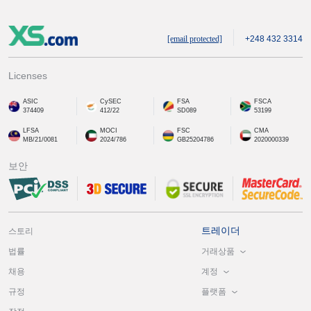
[email protected]
+248 432 3314
Licenses
ASIC
CySEC
FSA
FSCA
374409
412/22
SD089
53199
LFSA
MOCI
FSC
CMA
MB/21/0081
2024/786
GB25204786
2020000339
보안
트레이더
스토리
거래상품
법률
계정
채용
플랫폼
규정