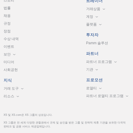
스토리
트레이더
법률
거래상품
채용
계정
규정
플랫폼
장점
투자자
수상 내역
Pamm 솔루션
이벤트
파트너
보안
파트너 프로그램
미디어
기관
사회공헌
프로모션
지식
로열티
거래 도구
파트너 로열티 프로그램
리소스
XS 및 XS.com은 XS 그룹의 상표입니다.
XS 그룹은 전 세계 다양한 관할권에서 규제 및 승인을 받은 그룹 및 전략적 제휴 기관을 보유한 다국적
핀테크 및 금융 서비스 제공업체입니다.