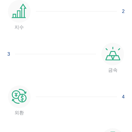
2
지수
3
금속
4
외환