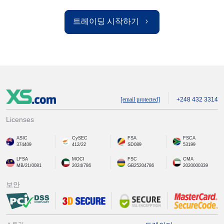
트레이딩 시작하기
[email protected]
+248 432 3314
Licenses
ASIC
CySEC
FSA
FSCA
374409
412/22
SD089
53199
LFSA
MOCI
FSC
CMA
MB/21/0081
2024/786
GB25204786
2020000339
보안