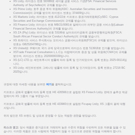
XS Ltd는 라이센스 번호 SD089로 세이셸 금융 서비스 기관(FSA: Financial Services
Authority of Seychelles)의 규제를 받습니다.
XS Prime Ltd는 호주 증권 투자 위원회(ASIC: Australian Securities and Investments
Commission)의 규제를 받으며 라이센스 번호는 374409입니다.
XS Markets Ltd는 라이센스 번호 412/22로 키프로스 증권거래위원회(CySEC: Cyprus
Securities and Exchange Commission)의 규제를 받습니다.
XS Finance Ltd는 라이선스 번호 MB/21/0081로 말레이시아 라부안 금융 서비스청(Labuan
Financial Services Authority)의 규제를 받습니다.
XS ZA (Pty) Ltd는 라이선스 번호 53199로 남아프리카공화국 금융부문행위감독청(FSCA:
South African Financial Sector Conduct Authority)의 규제를 받습니다.
XS 트레이드 서비스 주식회사는 모리셔스 금융서비스위원회(FSC)의 규제를 받으며, 라이선스
번호는 GB25204786입니다.
XS United은 쿠웨이트 국가 규제 당국으로부터 라이선스 번호 513918로 인가를 받았습니다.
XSTrade Financial Consultation L.L.C는 아랍에미리트 증권 및 상품 위원회('CMA')의 규제를
받으며, 라이선스 번호는 20200000339입니다.
XS (LC) LTD.는 세인트루시아 법률에 따라 등록 및 인가되었으며, 등록 번호는 2025-00114입
니다.
XS Ltd는 세인트빈센트 그레나딘 법률에 따라 등록 및 인가되었으며, 등록 번호는 27216 BC
2025입니다.
규정에 대한 자세한 내용을 보려면
여기
를 클릭하십시오.
키프로스 공화국 법률에 따라 등록 번호 HE 426566으로 설립된 XS Fintech Ltd는 핀테크 솔루션 제공
업체이자 XS 그룹의 기술 부문입니다.
키프로스 공화국 법률에 따라 등록 번호 HE 433983으로 설립된 Ficupay Ltd는 XS 그룹의 결제 대행
사입니다.
위의 법인은 XS 브랜드 및 상표로 운영할 수 있는 적법한 권한을 받았습니다.
리스크 경고:
당사 제품은 증거금으로 거래되며 높은 수준의 위험을 수반하며 모든 자본을 잃을 수 있
습니다. 이러한 제품은 모든 사람에게 적합하지 않을 수 있으므로 관련된 위험을 이해해야 합니다.