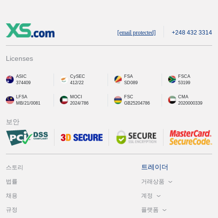
[email protected]
+248 432 3314
Licenses
ASIC
CySEC
FSA
FSCA
374409
412/22
SD089
53199
LFSA
MOCI
FSC
CMA
MB/21/0081
2024/786
GB25204786
2020000339
보안
트레이더
스토리
거래상품
법률
계정
채용
플랫폼
규정