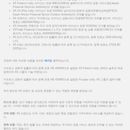
XS Finance Ltd는 라이선스 번호 MB/21/0081로 말레이시아 라부안 금융 서비스청(Labuan
Financial Services Authority)의 규제를 받습니다.
XS ZA (Pty) Ltd는 라이선스 번호 53199로 남아프리카공화국 금융부문행위감독청(FSCA:
South African Financial Sector Conduct Authority)의 규제를 받습니다.
XS 트레이드 서비스 주식회사는 모리셔스 금융서비스위원회(FSC)의 규제를 받으며, 라이선스
번호는 GB25204786입니다.
XS United은 쿠웨이트 국가 규제 당국으로부터 라이선스 번호 513918로 인가를 받았습니다.
XSTrade Financial Consultation L.L.C는 아랍에미리트 증권 및 상품 위원회('CMA')의 규제를
받으며, 라이선스 번호는 20200000339입니다.
XS (LC) LTD.는 세인트루시아 법률에 따라 등록 및 인가되었으며, 등록 번호는 2025-00114입
니다.
XS Ltd는 세인트빈센트 그레나딘 법률에 따라 등록 및 인가되었으며, 등록 번호는 27216 BC
2025입니다.
규정에 대한 자세한 내용을 보려면
여기
를 클릭하십시오.
키프로스 공화국 법률에 따라 등록 번호 HE 426566으로 설립된 XS Fintech Ltd는 핀테크 솔루션 제공
업체이자 XS 그룹의 기술 부문입니다.
키프로스 공화국 법률에 따라 등록 번호 HE 433983으로 설립된 Ficupay Ltd는 XS 그룹의 결제 대행
사입니다.
위의 법인은 XS 브랜드 및 상표로 운영할 수 있는 적법한 권한을 받았습니다.
리스크 경고:
당사 제품은 증거금으로 거래되며 높은 수준의 위험을 수반하며 모든 자본을 잃을 수 있
습니다. 이러한 제품은 모든 사람에게 적합하지 않을 수 있으므로 관련된 위험을 이해해야 합니다.
지역 제한:
XS 브랜드는 미국, 이란, 북한과 같은 특정 관할권의 거주자에게 서비스를 제공하지 않습니
다.
면책 조항:
XS는 현지 법률 또는 규제에 위배되는 국가에서 금융 서비스 권유로 간주될 수 있는 어떠한
행위도 하지 않습니다.