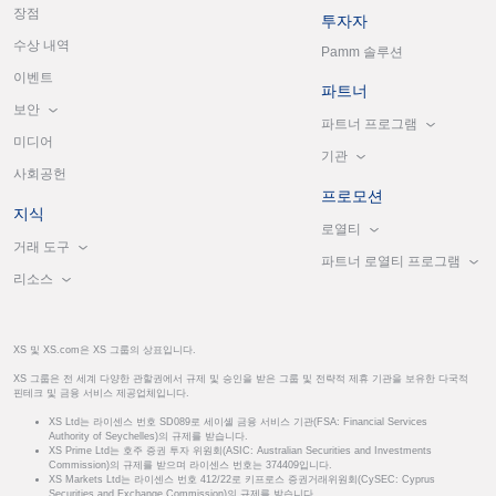
장점
투자자
수상 내역
Pamm 솔루션
이벤트
파트너
보안
파트너 프로그램
미디어
기관
사회공헌
프로모션
지식
로열티
거래 도구
파트너 로열티 프로그램
리소스
XS 및 XS.com은 XS 그룹의 상표입니다.
XS 그룹은 전 세계 다양한 관할권에서 규제 및 승인을 받은 그룹 및 전략적 제휴 기관을 보유한 다국적
핀테크 및 금융 서비스 제공업체입니다.
XS Ltd는 라이센스 번호 SD089로 세이셸 금융 서비스 기관(FSA: Financial Services
Authority of Seychelles)의 규제를 받습니다.
XS Prime Ltd는 호주 증권 투자 위원회(ASIC: Australian Securities and Investments
Commission)의 규제를 받으며 라이센스 번호는 374409입니다.
XS Markets Ltd는 라이센스 번호 412/22로 키프로스 증권거래위원회(CySEC: Cyprus
Securities and Exchange Commission)의 규제를 받습니다.